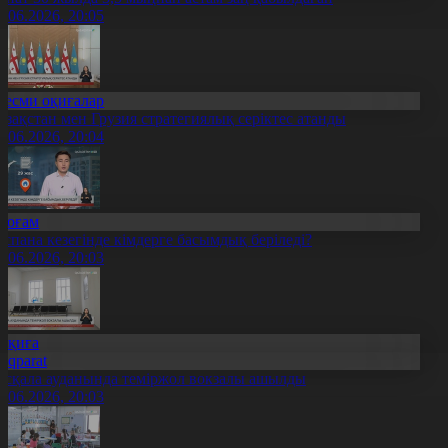
9.06.2026, 20:05
Ресми оқиғалар
азақстан мен Грузия стратегиялық серіктес атанды
9.06.2026, 20:04
Қоғам
аспана кезегінде кімдерге басымдық беріледі?
9.06.2026, 20:03
Оқиға
Aqparat
асқала ауданында теміржол вокзалы ашылды
9.06.2026, 20:03