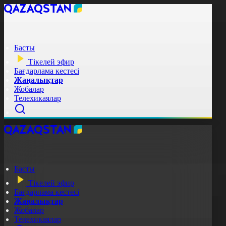
Басты
Тікелей эфир
Бағдарлама кестесі
Жаңалықтар
Жобалар
Телехикаялар
Басты
Тікелей эфир
Бағдарлама кестесі
Жаңалықтар
Жобалар
Телехикаялар