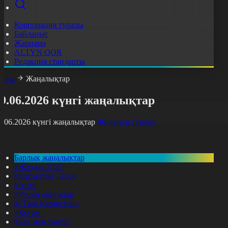
Корпорация туралы
Байланыс
Жарнама
ALTYN QOR
Редакция стандарты
асты
Жаңалықтар
9.06.2026 күнгі жаңалықтар
9.06.2026 күнгі жаңалықтар
Фильтрді тазалау
Барлық жаңалықтар
#Жолдау 2025
#Құрылтай - 2026
#Апта
#Ресми оқиғалар
#«Таза Қазақстан»
#Қоғам
#Заң мен тәртіп