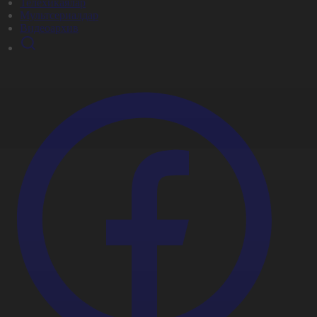
Телехикаялар
Мультсериалдар
Видеоархив