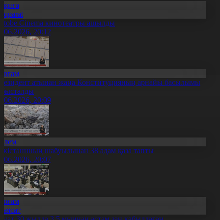
Оқиға
Aqparat
qtobe Cinema кинотеатры ашылды
9.06.2026, 20:12
Қоғам
резидент атынан жаңа Конституцияның арнайы басылымы
абысталды
9.06.2026, 20:09
Әлем
әкістаннның шабуылынан 38 адам қаза тапты
9.06.2026, 20:07
Қоғам
Саясат
енат 30 жылда 3,5 мыңнан астам заң қабылдаған