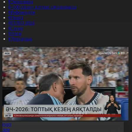
#Экономика
#«100 кітап» ұлттық сауалнамасы
#Референдум
#Оқиға
#EURO 2024
#Спорт
#Әлем
#Денсаулық
Спорт
Әлем