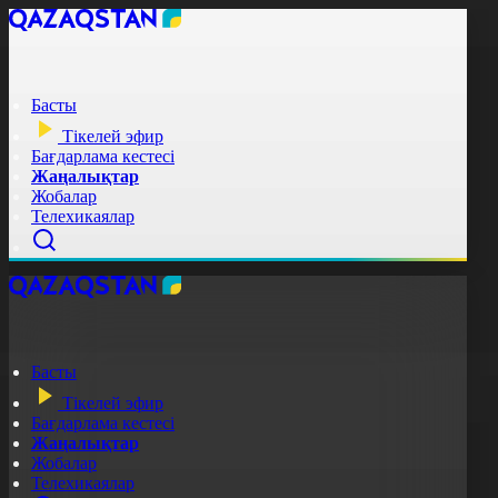
Басты
Тікелей эфир
Бағдарлама кестесі
Жаңалықтар
Жобалар
Телехикаялар
Басты
Тікелей эфир
Бағдарлама кестесі
Жаңалықтар
Жобалар
Телехикаялар