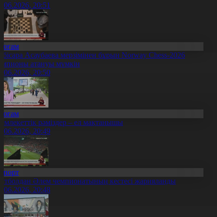
3.06.2026, 20:51
Қоғам
ибісара Асаубаева мерзімінен бұрын Norway Chess-2026
емпионы атануы мүмкін
3.06.2026, 20:50
Қоғам
емлекеттік рәміздер – ел мақтанышы
3.06.2026, 20:49
Спорт
утболдан Әлем чемпионатының кестесі жарияланды
3.06.2026, 20:48