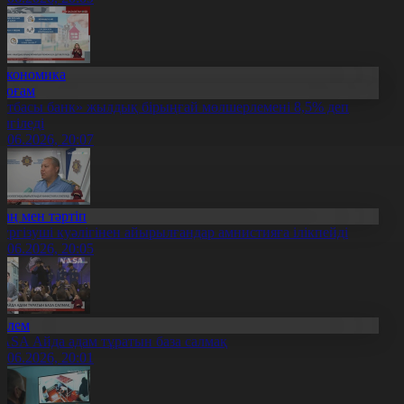
Экономика
Қоғам
Отбасы банк» жылдық бірыңғай мөлшерлемені 8,5% деп
елгіледі
3.06.2026, 20:07
Заң мен тәртіп
үргізуші куәлігінен айырылғандар амнистияға ілікпейді
3.06.2026, 20:05
Әлем
ASA Айда адам тұратын база салмақ
3.06.2026, 20:01