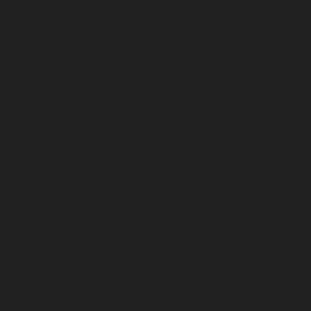
Корпорация туралы
Байланыс
Дистрибуция
Жарнама
Редакция стандарты