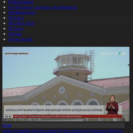
#Экономика
#«100 кітап» ұлттық сауалнамасы
#Референдум
#Оқиға
#EURO 2024
#Спорт
#Әлем
#Денсаулық
Қоғам
алқаш әуежайы күрделі жөндеуден кейін қолданысқа берілді