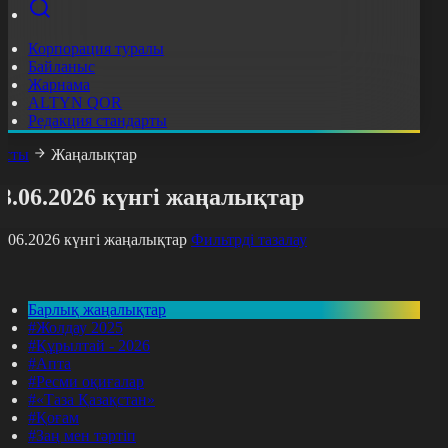
Корпорация туралы
Байланыс
Жарнама
ALTYN QOR
Редакция стандарты
асты
Жаңалықтар
3.06.2026 күнгі жаңалықтар
3.06.2026 күнгі жаңалықтар
Фильтрді тазалау
Барлық жаңалықтар
#Жолдау 2025
#Құрылтай - 2026
#Апта
#Ресми оқиғалар
#«Таза Қазақстан»
#Қоғам
#Заң мен тәртіп