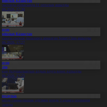
Цифрлық Қазақстан
ызылорда облысында ІТ орталық ашылды
3.06.2026, 17:30
Қоғам
Цифрлық Қазақстан
станада ерекше балаларға арналған Smart Class ашылды
3.06.2026, 17:27
Қоғам
Білім
ұқық бұзушылықтың алдын алуға кеңес құрылды
3.06.2026, 17:25
Денсаулық
лімізде гамма-пышақ әдісімен күнде 5 адамға операция
асалады