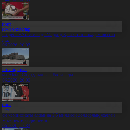
Спорт
Ресми оқиғалар
резидент «Атлетико де Мадрид Қазақстан» академиясына
арды
2.06.2026, 20:03
Басты ақпарат
иыл Alatau City құрылысы басталады
2.06.2026, 20:00
Спорт
Әлем
лем чемпионаты алдында 2,5 миллион долларлық жалған
иім-кешектер тәркіленді
2.06.2026, 17:33