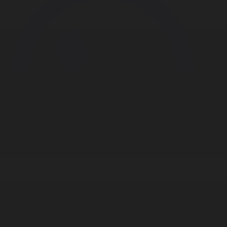
Корпорация туралы
Байланыс
Дистрибуция