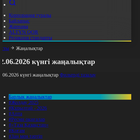
Корпорация туралы
Байланыс
Жарнама
ALTYN QOR
Редакция стандарты
асты
Жаңалықтар
2.06.2026 күнгі жаңалықтар
2.06.2026 күнгі жаңалықтар
Фильтрді тазалау
Барлық жаңалықтар
#Жолдау 2025
#Құрылтай - 2026
#Апта
#Ресми оқиғалар
#«Таза Қазақстан»
#Қоғам
#Заң мен тәртіп