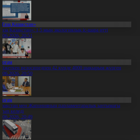
«Таза Қазақстан»
Таза Қазақстан»: 1,5 мың экологиялық іс-шара өтті
2.06.2026, 20:51
Қоғам
ойжеткен велосипедпен 42 күнде 4000 шақырым жүрген
2.06.2026, 20:50
Қоғам
азақстан мен Жапонияның парламентаралық ынтымағы
ртып келеді
2.06.2026, 20:49