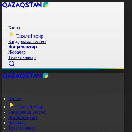
Басты
Тікелей эфир
Бағдарлама кестесі
Жаңалықтар
Жобалар
Телехикаялар
Басты
Тікелей эфир
Бағдарлама кестесі
Жаңалықтар
Жобалар
Телехикаялар