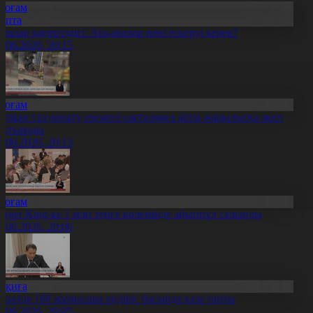
Қоғам
Апта
алалар қауіпсіздігі: Ата-аналар нені ескеруі керек?
2.06.2026, 20:15
Қоғам
өлікке газ орнату ережесі сақталмаса арты жарылысқа әкеп
оқтырады
2.06.2026, 20:13
Қоғам
urger King-ке 1 млн теңге көлемінде айыппұл салынды
2.06.2026, 20:06
Оқиға
 жылда 188 жұмысшы өндіріс басында қаза тапты
2.06.2026, 20:05