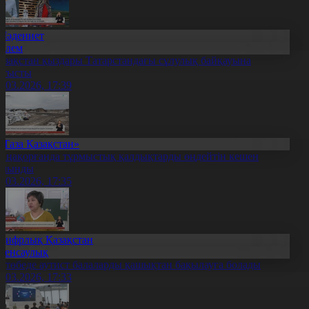
Мәдениет
Әлем
азақстан қыздары Татарстандағы сұлулық байқауына
атысты
2.03.2026, 17:39
«Таза Қазақстан»
аңақорғанда тұрмыстық қалдықтарды өңдейтін кешен
алынды
2.03.2026, 17:35
Цифрлық Қазақстан
Денсаулық
қтөбеде аутист балаларды қашықтан бақылауға болады
2.03.2026, 17:33