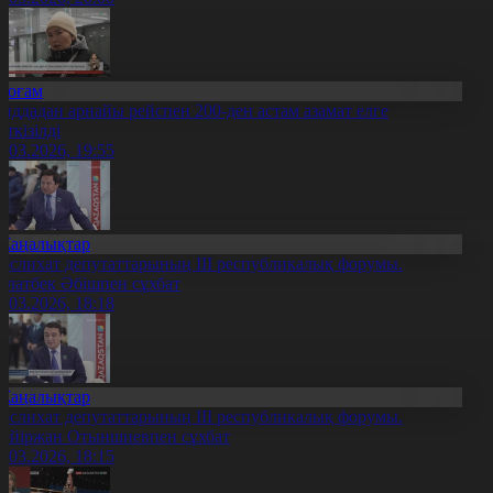
Қоғам
иддадан арнайы рейспен 200-ден астам азамат елге
еткізілді
2.03.2026, 19:55
Жаңалықтар
әслихат депутаттарының ІІІ республикалық форумы.
улатбек Әбішпен сұхбат
2.03.2026, 18:18
Жаңалықтар
әслихат депутаттарының ІІІ республикалық форумы.
ейіржан Отыншиевпен сұхбат
2.03.2026, 18:15