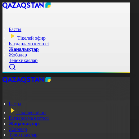
Басты
Тікелей эфир
Бағдарлама кестесі
Жаңалықтар
Жобалар
Телехикаялар
Басты
Тікелей эфир
Бағдарлама кестесі
Жаңалықтар
Жобалар
Телехикаялар