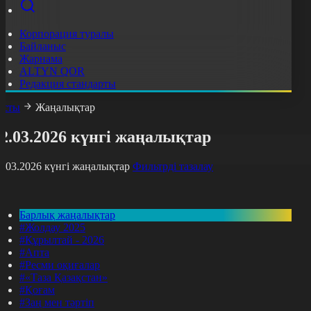
Корпорация туралы
Байланыс
Жарнама
ALTYN QOR
Редакция стандарты
асты
Жаңалықтар
2.03.2026 күнгі жаңалықтар
2.03.2026 күнгі жаңалықтар
Фильтрді тазалау
Барлық жаңалықтар
#Жолдау 2025
#Құрылтай - 2026
#Апта
#Ресми оқиғалар
#«Таза Қазақстан»
#Қоғам
#Заң мен тәртіп