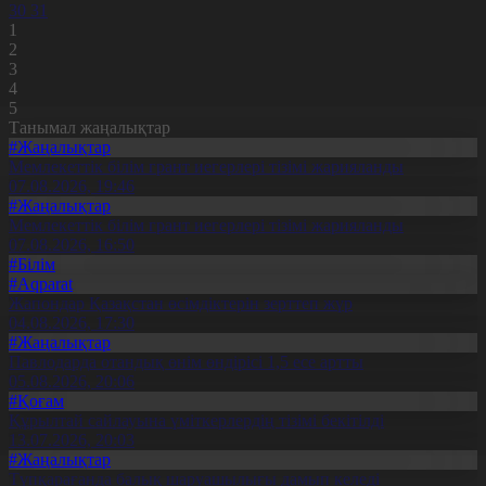
30
31
1
2
3
4
5
Танымал жаңалықтар
#Жаңалықтар
Мемлекеттік білім грант иегерлері тізімі жарияланды
07.08.2026, 19:46
#Жаңалықтар
Мемлекеттік білім грант иегерлері тізімі жарияланды
07.08.2026, 16:50
#Білім
#Aqparat
Жапондар Қазақстан өсімдіктерін зерттеп жүр
04.08.2026, 17:30
#Жаңалықтар
Павлодарда отандық өнім өндірісі 1,5 есе артты
05.08.2026, 20:06
#Қоғам
Құрылтай сайлауына үміткерлердің тізімі бекітілді
13.07.2026, 20:03
#Жаңалықтар
Түпқарағанда балық шаруашылығы дамып келеді