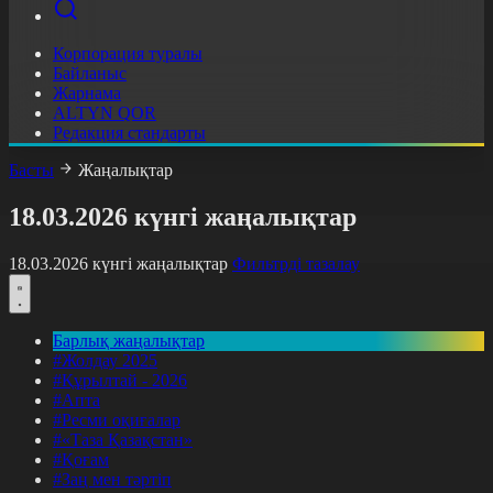
Корпорация туралы
Байланыс
Жарнама
ALTYN QOR
Редакция стандарты
Басты
Жаңалықтар
18.03.2026 күнгі жаңалықтар
18.03.2026 күнгі жаңалықтар
Фильтрді тазалау
Барлық жаңалықтар
#Жолдау 2025
#Құрылтай - 2026
#Апта
#Ресми оқиғалар
#«Таза Қазақстан»
#Қоғам
#Заң мен тәртіп