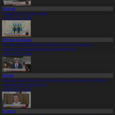
#Қоғам
Тасқынға тас түйін дайын
18.03.2026, 20:08
#Ресми оқиғалар
Президент Жарлығымен бірқатар қоғам қайраткері
мемлекеттік наградалармен марапатталды
18.03.2026, 20:08
#Әлем
Польша және Ватикан елшілері қазақстандықтарды Наурыз
мейрамымен құттықтады
18.03.2026, 20:07
#Саясат