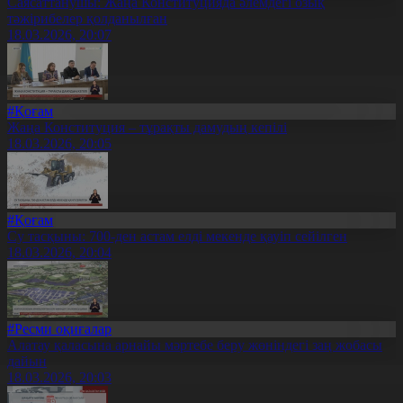
Саясаттанушы: Жаңа Конституцияда әлемдегі озық
тәжірибелер қолданылған
18.03.2026, 20:07
#Қоғам
Жаңа Конституция – тұрақты дамудың кепілі
18.03.2026, 20:05
#Қоғам
Су тасқыны: 700-ден астам елді мекенде қауіп сейілген
18.03.2026, 20:04
#Ресми оқиғалар
Алатау қаласына арнайы мәртебе беру жөніндегі заң жобасы
дайын
18.03.2026, 20:03