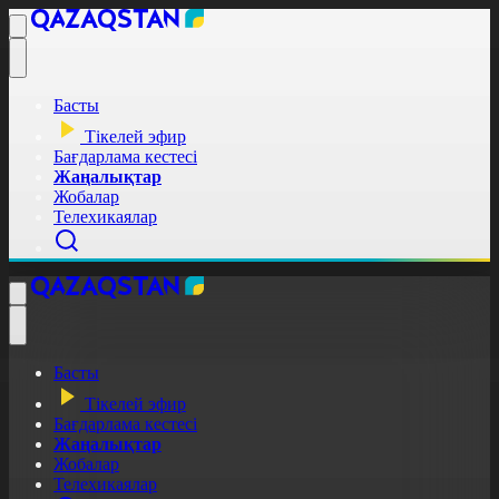
Басты
Тікелей эфир
Бағдарлама кестесі
Жаңалықтар
Жобалар
Телехикаялар
Басты
Тікелей эфир
Бағдарлама кестесі
Жаңалықтар
Жобалар
Телехикаялар