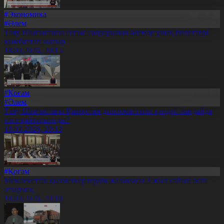
#Экономика
#Әлем
Таяу Шығыстағы соғыс салдарынан әлемде ұшақ билеттері
қымбаттап жатыр
18.03.2026, 20:15
#Қоғам
#Әлем
Таяу Шығыстағы Қазақстан дипломаттары қандай жағдайда
елге қайтарылады?
18.03.2026, 20:13
#Қоғам
Мемлекеттік қызметкерлердің жалақысы 3 жыл сайын өсіп
отырмақ
18.03.2026, 20:10