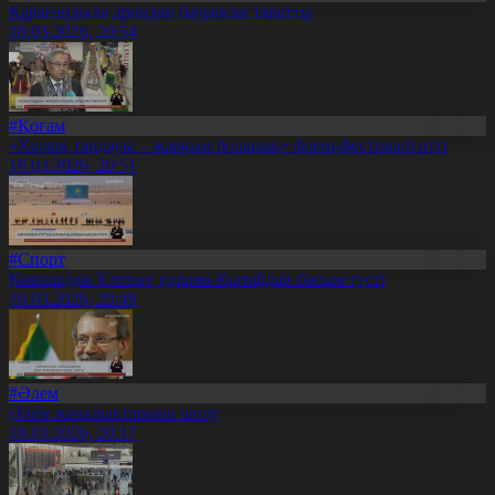
Қарағандыда дрондар бауырсақ таратты
18.03.2026, 20:54
#Қоғам
«Халық таңдауы – жарқын болашақ» флеш-фестивалі өтті
18.03.2026, 20:51
#Спорт
Көкпардан Ұлттық құрама Қытайдан басым түсті
18.03.2026, 20:49
#Әлем
Әлем жаңалықтарына шолу
18.03.2026, 20:17