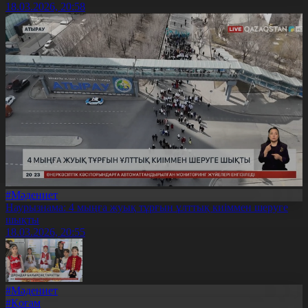
18.03.2026, 20:58
#Мәдениет
Наурызнама: 4 мыңға жуық тұрғын ұлттық киіммен шеруге
шықты
18.03.2026, 20:55
#Мәдениет
#Қоғам