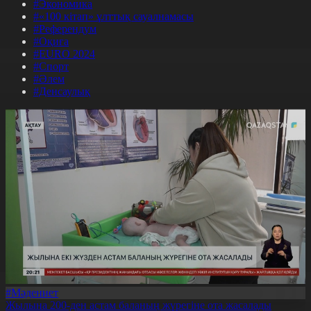
#Экономика
#«100 кітап» ұлттық сауалнамасы
#Референдум
#Оқиға
#EURO 2024
#Спорт
#Әлем
#Денсаулық
#Мәдениет
Жылына 200-ден астам баланың жүрегіне ота жасалады