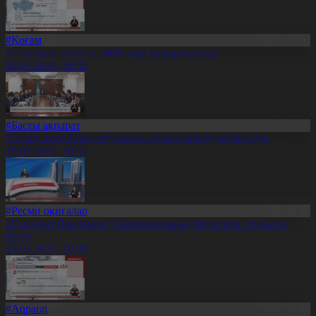
#Қоғам
Астанадан әскерге 1400 адам шақыртылады
18.03.2026, 20:02
#Басты ақпарат
Үкімет жаңа Конституцияны жүзеге асыруды бастады
18.03.2026, 20:02
#Ресми оқиғалар
20 наурыз Парламент Палаталарының бірлескен отырысы
өтеді
18.03.2026, 20:00
#Aqparat