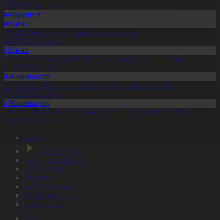
07.08.2026, 17:09
#Мәдениет
#Қоғам
Өнерді өнеге еткен Ерниязовтар отбасы
08.08.2026, 20:16
#Қоғам
Құс еті мен тауық жұмыртқасын өндіру қарқын алды
07.08.2026, 10:05
#Жаңалықтар
Мерейлі отбасы – тәрбие мен дәстүр сабақтастығы
07.08.2026, 20:19
#Жаңалықтар
Ақмола облысында 157 науқас трансплантацияға мұқтаж
06.08.2026, 17:11
Басты
Тікелей эфир
Бағдарлама кестесі
Жаңалықтар
Жобалар
Телехикаялар
Мультсериалдар
Видеоархив