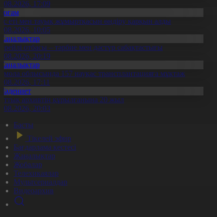
7.08.2026, 17:09
Қоғам
ұс еті мен тауық жұмыртқасын өндіру қарқын алды
7.08.2026, 10:05
Жаңалықтар
ерейлі отбасы – тәрбие мен дәстүр сабақтастығы
7.08.2026, 20:19
Жаңалықтар
қмола облысында 157 науқас трансплантацияға мұқтаж
6.08.2026, 17:11
Мәдениет
лттық архивтің құрылғанына 20 жыл
5.08.2026, 20:03
Басты
Тікелей эфир
Бағдарлама кестесі
Жаңалықтар
Жобалар
Телехикаялар
Мультсериалдар
Видеоархив