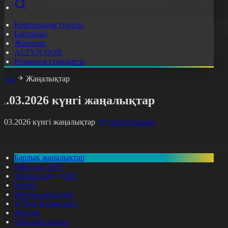
Корпорация туралы
Байланыс
Жарнама
ALTYN QOR
Редакция стандарты
асты
Жаңалықтар
1.03.2026 күнгі жаңалықтар
1.03.2026 күнгі жаңалықтар
Фильтрді тазалау
Барлық жаңалықтар
#Жолдау 2025
#Құрылтай - 2026
#Апта
#Ресми оқиғалар
#«Таза Қазақстан»
#Қоғам
#Заң мен тәртіп