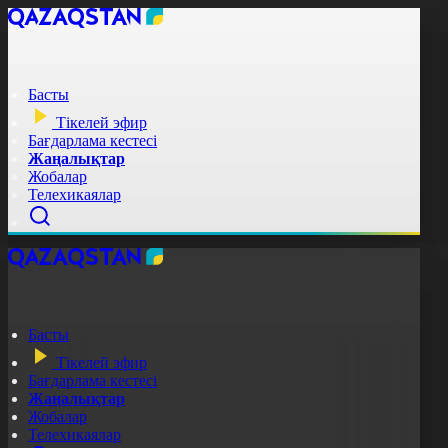
Басты
Тікелей эфир
Бағдарлама кестесі
Жаңалықтар
Жобалар
Телехикаялар
Басты
Тікелей эфир
Бағдарлама кестесі
Жаңалықтар
Жобалар
Телехикаялар