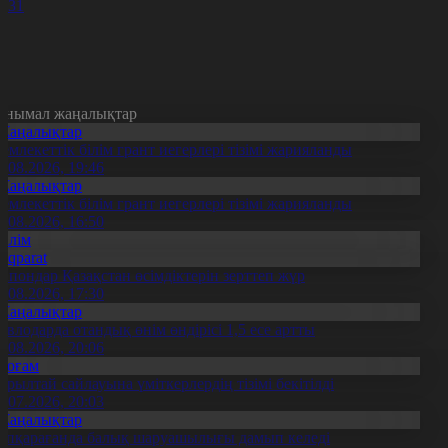
0
31
анымал жаңалықтар
Жаңалықтар
емлекеттік білім грант иегерлері тізімі жарияланды
7.08.2026, 19:46
Жаңалықтар
емлекеттік білім грант иегерлері тізімі жарияланды
7.08.2026, 16:50
Білім
Aqparat
апондар Қазақстан өсімдіктерін зерттеп жүр
4.08.2026, 17:30
Жаңалықтар
авлодарда отандық өнім өндірісі 1,5 есе артты
5.08.2026, 20:06
Қоғам
ұрылтай сайлауына үміткерлердің тізімі бекітілді
3.07.2026, 20:03
Жаңалықтар
үпқарағанда балық шаруашылығы дамып келеді