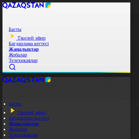
Басты
Тікелей эфир
Бағдарлама кестесі
Жаңалықтар
Жобалар
Телехикаялар
Басты
Тікелей эфир
Бағдарлама кестесі
Жаңалықтар
Жобалар
Телехикаялар