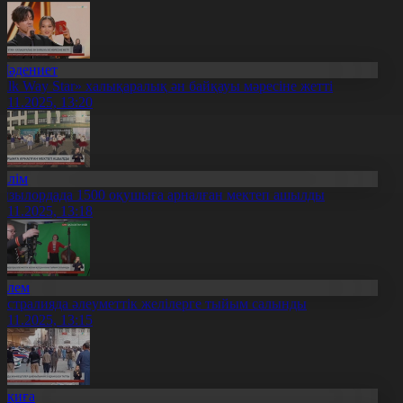
Мәдениет
Silk Way Star» халықаралық ән байқауы мәресіне жетті
4.11.2025, 13:20
Білім
ызылордада 1500 оқушыға арналған мектеп ашылды
4.11.2025, 13:18
Әлем
встралияда әлеуметтік желілерге тыйым салынды
4.11.2025, 13:15
Оқиға