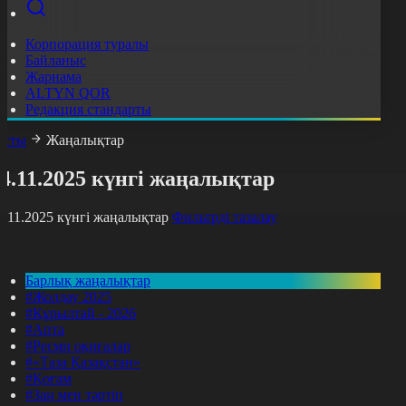
Корпорация туралы
Байланыс
Жарнама
ALTYN QOR
Редакция стандарты
асты
Жаңалықтар
4.11.2025 күнгі жаңалықтар
4.11.2025 күнгі жаңалықтар
Фильтрді тазалау
Барлық жаңалықтар
#Жолдау 2025
#Құрылтай - 2026
#Апта
#Ресми оқиғалар
#«Таза Қазақстан»
#Қоғам
#Заң мен тәртіп