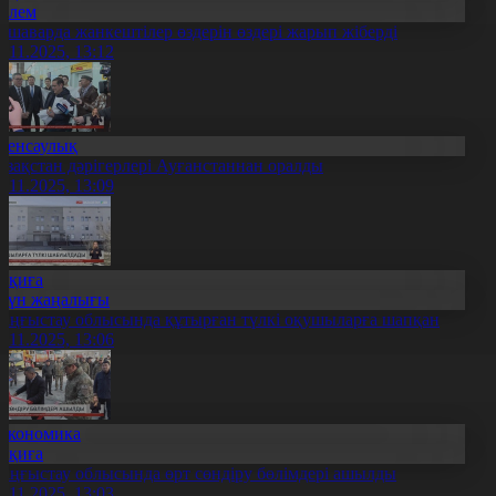
Әлем
ешаварда жанкештілер өздерін өздері жарып жіберді
4.11.2025, 13:12
Денсаулық
азақстан дәрігерлері Ауғанстаннан оралды
4.11.2025, 13:09
Оқиға
Күн жаңалығы
аңғыстау облысында құтырған түлкі оқушыларға шапқан
4.11.2025, 13:06
Экономика
Оқиға
аңғыстау облысында өрт сөндіру бөлімдері ашылды
4.11.2025, 13:03