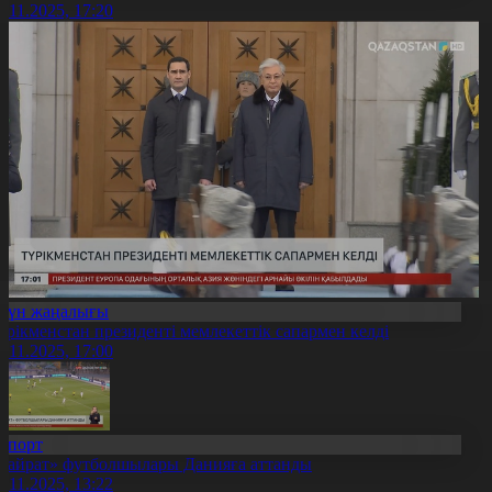
4.11.2025, 17:20
Күн жаңалығы
үрікменстан президенті мемлекеттік сапармен келді
4.11.2025, 17:00
Спорт
Қайрат» футболшылары Данияға аттанды
4.11.2025, 13:22