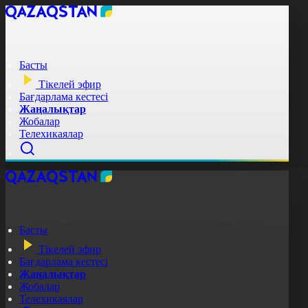
Басты
Тікелей эфир
Бағдарлама кестесі
Жаңалықтар
Жобалар
Телехикаялар
Басты
Тікелей эфир
Бағдарлама кестесі
Жаңалықтар
Жобалар
Телехикаялар