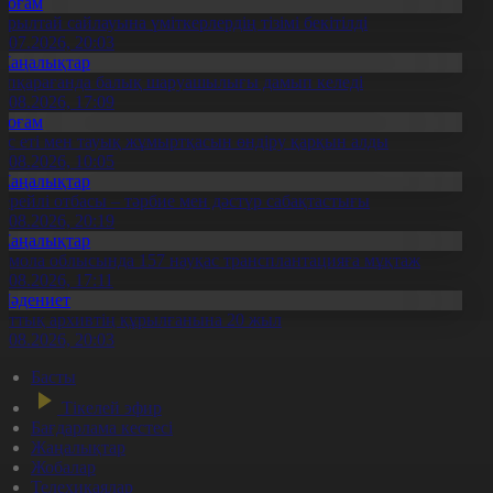
Қоғам
ұрылтай сайлауына үміткерлердің тізімі бекітілді
3.07.2026, 20:03
Жаңалықтар
үпқарағанда балық шаруашылығы дамып келеді
7.08.2026, 17:09
Қоғам
ұс еті мен тауық жұмыртқасын өндіру қарқын алды
7.08.2026, 10:05
Жаңалықтар
ерейлі отбасы – тәрбие мен дәстүр сабақтастығы
7.08.2026, 20:19
Жаңалықтар
қмола облысында 157 науқас трансплантацияға мұқтаж
6.08.2026, 17:11
Мәдениет
лттық архивтің құрылғанына 20 жыл
5.08.2026, 20:03
Басты
Тікелей эфир
Бағдарлама кестесі
Жаңалықтар
Жобалар
Телехикаялар