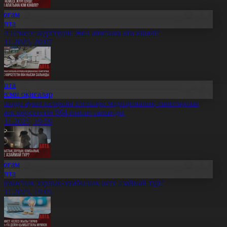
Қоғам
Апта
ол немесе жүргізуші: Жол апатына кім кінәлі?
0.11.2025, 20:07
Апта
Ресми оқиғалар
 жылда ауыл халқына алғашқы медициналық-санитарлық
өмек көрсететін 864 нысан салынды
0.11.2025, 19:59
Қоғам
Апта
ұрмыстық зорлық-зомбылық неге азаймай тұр?
0.11.2025, 19:05