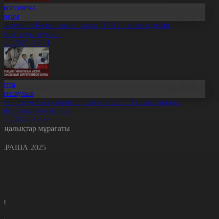
Экономика
Қоғам
кономист: Келесі жылы тариф 17-18 пайызға дейін
ымбаттауы мүмкін
0.11.2025, 18:41
Апта
Денсаулық
уғанстандағы гуманитарлық миссия: 13 қазақстандық
әрігер көмекке барды
0.11.2025, 18:38
аңалықтар мұрағаты
АРАША 2025
с
с
р
с
м
н