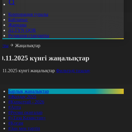
Корпорация туралы
Байланыс
Жарнама
ALTYN QOR
Редакция стандарты
асты
Жаңалықтар
0.11.2025 күнгі жаңалықтар
0.11.2025 күнгі жаңалықтар
Фильтрді тазалау
Барлық жаңалықтар
#Жолдау 2025
#Құрылтай - 2026
#Апта
#Ресми оқиғалар
#«Таза Қазақстан»
#Қоғам
#Заң мен тәртіп