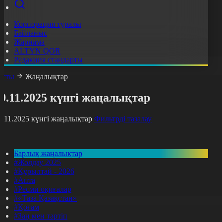
Корпорация туралы
Байланыс
Жарнама
ALTYN QOR
Редакция стандарты
асты
Жаңалықтар
9.11.2025 күнгі жаңалықтар
9.11.2025 күнгі жаңалықтар
Фильтрді тазалау
Барлық жаңалықтар
#Жолдау 2025
#Құрылтай - 2026
#Апта
#Ресми оқиғалар
#«Таза Қазақстан»
#Қоғам
#Заң мен тәртіп