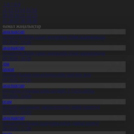
4
5
6
7
8
9
0
11
12
13
14
15
16
7
18
19
20
21
22
23
4
25
26
27
28
29
30
анымал жаңалықтар
Жаңалықтар
емлекеттік білім грант иегерлері тізімі жарияланды
7.08.2026, 19:46
Жаңалықтар
емлекеттік білім грант иегерлері тізімі жарияланды
7.08.2026, 16:50
Білім
Aqparat
апондар Қазақстан өсімдіктерін зерттеп жүр
4.08.2026, 17:30
Жаңалықтар
авлодарда отандық өнім өндірісі 1,5 есе артты
5.08.2026, 20:06
Қоғам
ұрылтай сайлауына үміткерлердің тізімі бекітілді
3.07.2026, 20:03
Жаңалықтар
үпқарағанда балық шаруашылығы дамып келеді
7.08.2026, 17:09
Қоғам