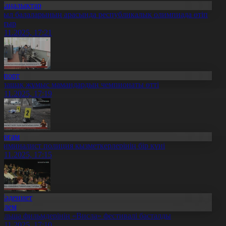
Жаңалықтар
уыл балаларының арасында республикалық олимпиада өтіп
атыр
9.11.2025, 17:21
Спорт
олашақ жұмыс мамандардың чемпионаты өтті
9.11.2025, 17:19
Қоғам
риминалист полиция қызметкерлерінің бір күні
9.11.2025, 17:15
Мәдениет
Әлем
ольша фильмдерінің «Висла» фестивалі басталды
9.11.2025, 17:10