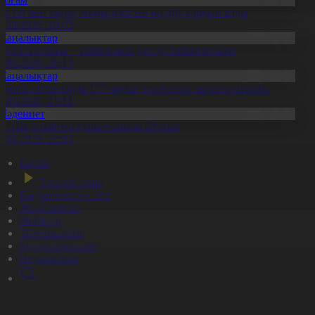
ұс еті мен тауық жұмыртқасын өндіру қарқын алды
7.08.2026, 10:05
Жаңалықтар
ерейлі отбасы – тәрбие мен дәстүр сабақтастығы
7.08.2026, 20:19
Жаңалықтар
қмола облысында 157 науқас трансплантацияға мұқтаж
6.08.2026, 17:11
Мәдениет
лттық архивтің құрылғанына 20 жыл
5.08.2026, 20:03
Басты
Тікелей эфир
Бағдарлама кестесі
Жаңалықтар
Жобалар
Телехикаялар
Мультсериалдар
Видеоархив