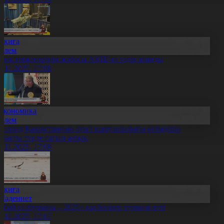
Оқиға
Әлем
азақ инженерінің жобасы АҚШ-та үздік атанды
9.11.2025, 17:08
Экономика
Әлем
аиланд Қазақстанның ауыл шаруашылығы өнімдерін
ұрақты түрде сатып алмақ
9.11.2025, 17:08
Оқиға
Мәдениет
Абай салбурыны – 2025» құсбегілер турнирі өтті
9.11.2025, 17:07