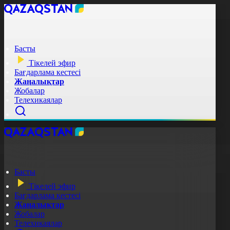
Басты
Тікелей эфир
Бағдарлама кестесі
Жаңалықтар
Жобалар
Телехикаялар
Басты
Тікелей эфир
Бағдарлама кестесі
Жаңалықтар
Жобалар
Телехикаялар