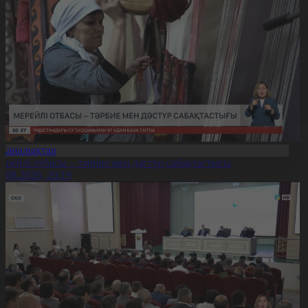
Жаңалықтар
ерейлі отбасы – тәрбие мен дәстүр сабақтастығы
7.08.2026, 20:19