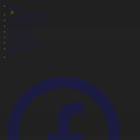
Басты
Тікелей эфир
Бағдарлама кестесі
Жаңалықтар
Жобалар
Телехикаялар
Мультсериалдар
Видеоархив