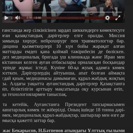
0:00
/ 0:00
уғанстанда жер сілкінісінен зардап шеккендерге көмектесуге
арған қазақстандық дәрігерлер елге оралды. Миссия
ұрамында хирург, нейрохирург пен травматологтар бар.
едицина қызметкерлері 10 күн бойы жарақат алған
заматтарды емдеп қана қоймай тәжірибесін де бөліскен.
едел медициналық бригада үш клиникада және Иран мен
әкістаннан келген ауған отбасылары орналасқан босқындар
агерінде жұмыс істеді. Күніне 60-қа жуық адамға көмек
өрсеткен. Дәрігерлердің айтуынша, апат болған аймақта
ағдай қиын, медицинасы дамымаған, құрал-жабдық жоқтың
асы. Алдағы уақытта ауғанстандық дәрігерлер Қазақстанға
еліп, біліктілігін арттыру мақсатында оқу курсынан өтіп,
аңа технологиялармен таныспақ.
йта кетейік, Ауғанстанға Президент тапсырмасымен
уманитарлық көмек те жіберілді. Оның ішінде 18 тонна дәрі-
әрмек, медициналық құрал-жабдықтар, шатырлар мен өзге де
ұрмысқа қажетті заттар бар.
лжас Бекарысов, Н.Бәтпенов атындағы Ұлттық ғылыми