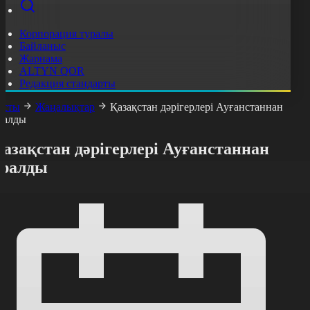
Корпорация туралы
Байланыс
Жарнама
ALTYN QOR
Редакция стандарты
асты
Жаңалықтар
Қазақстан дәрігерлері Ауғанстаннан
ралды
азақстан дәрігерлері Ауғанстаннан
оралды