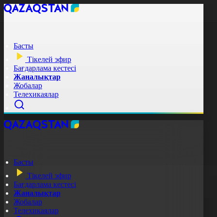
Басты
Тікелей эфир
Бағдарлама кестесі
Жаңалықтар
Жобалар
Телехикаялар
Басты
Тікелей эфир
Бағдарлама кестесі
Жаңалықтар
Жобалар
Телехикаялар