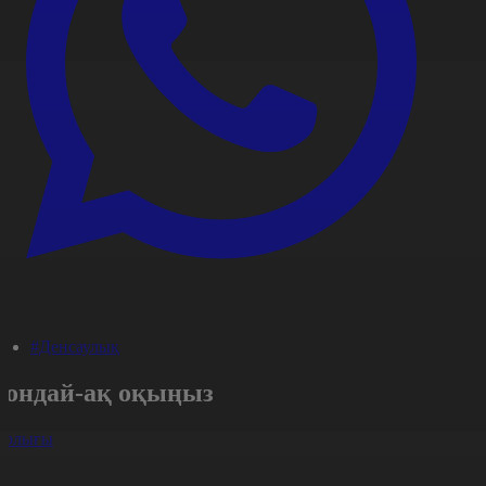
#Денсаулық
Сондай-ақ оқыңыз
арлығы