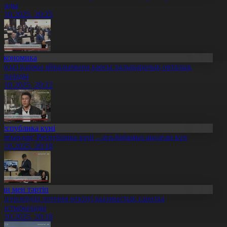
ртады
6.10.2025, 20:25
Экономика
аңсыз қаржы айналымына қарсы халықаралық орталық
ұрылады
6.10.2025, 20:22
Республика күні
ұрғындар: Республика күні – ата-бабамыз аңсаған күн
6.10.2025, 20:18
Заң мен тәртіп
логерлердің лотерея өткізуі қылмыстық санатқа
уыстырылады
6.10.2025, 20:18