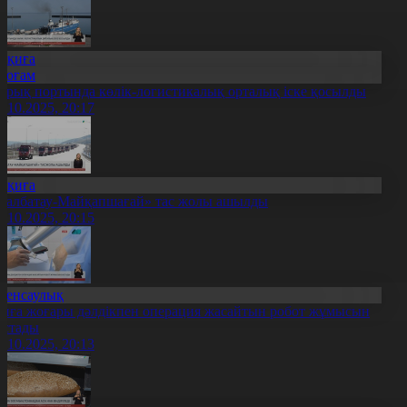
Оқиға
Қоғам
ұрық портында көлік-логистикалық орталық іске қосылды
6.10.2025, 20:17
Оқиға
Қалбатау-Майқапшағай» тас жолы ашылды
6.10.2025, 20:15
Денсаулық
иға жоғары дәлдікпен операция жасайтын робот жұмысын
астады
6.10.2025, 20:13