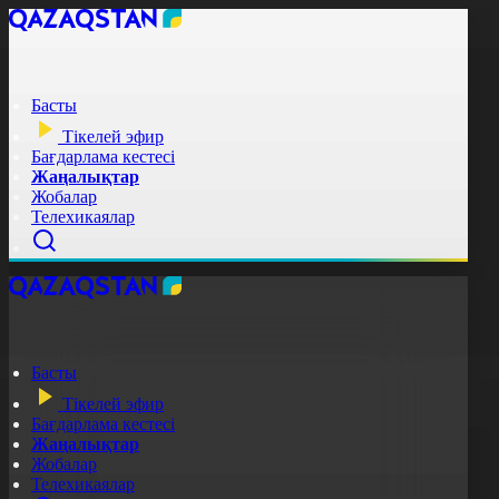
Басты
Тікелей эфир
Бағдарлама кестесі
Жаңалықтар
Жобалар
Телехикаялар
Басты
Тікелей эфир
Бағдарлама кестесі
Жаңалықтар
Жобалар
Телехикаялар