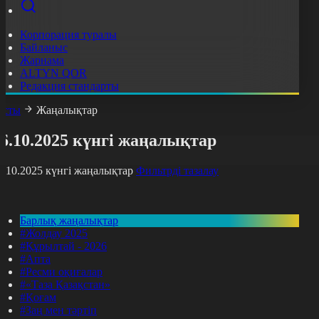
Корпорация туралы
Байланыс
Жарнама
ALTYN QOR
Редакция стандарты
асты
Жаңалықтар
6.10.2025 күнгі жаңалықтар
6.10.2025 күнгі жаңалықтар
Фильтрді тазалау
Барлық жаңалықтар
#Жолдау 2025
#Құрылтай - 2026
#Апта
#Ресми оқиғалар
#«Таза Қазақстан»
#Қоғам
#Заң мен тәртіп