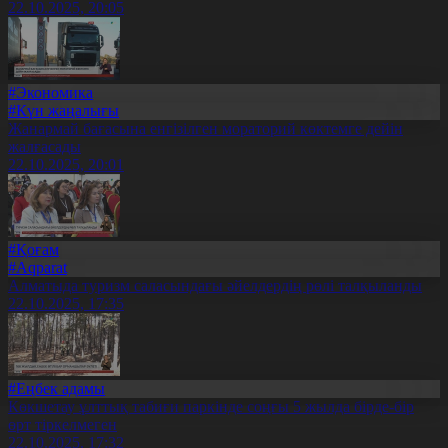
22.10.2025, 20:05
#Экономика
#Күн жаңалығы
Жанармай бағасына енгізілген мораторий көктемге дейін
жалғасады
22.10.2025, 20:01
#Қоғам
#Aqparat
Алматыда туризм саласындағы әйелдердің рөлі талқыланды
22.10.2025, 17:35
#Еңбек адамы
Көкшетау ұлттық табиғи паркінде соңғы 5 жылда бірде-бір
өрт тіркелмеген
22.10.2025, 17:32