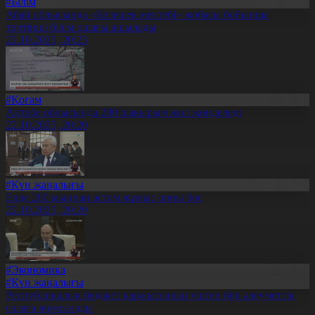
#Білім
Абай облысында «Келешек мектебі» жобасы бойынша
төртінші білім ошағы ашылады
22.10.2025, 20:23
#Қоғам
Ақтөбе облысында 280 шақырым жол жөнделеді
22.10.2025, 20:20
#Күн жаңалығы
Елде 200 мыңнан астам жұмыс орны бос
22.10.2025, 20:20
#Экономика
#Күн жаңалығы
Республикалық бюджет қаржысының үштен бірі әлеуметтік
салаға жұмсалады