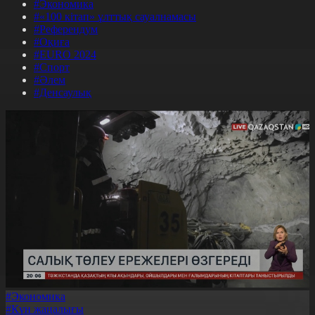
#Экономика
#«100 кітап» ұлттық сауалнамасы
#Референдум
#Оқиға
#EURO 2024
#Спорт
#Әлем
#Денсаулық
#Экономика
#Күн жаңалығы