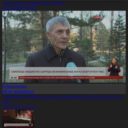
Салық төлеу ережелері өзгереді
22.10.2025, 20:40
#Экономика
#Күн жаңалығы
Сарапшы: Бюджетке сыртқы экономикалық ахуал әсер етпеуі
тиіс
22.10.2025, 20:36