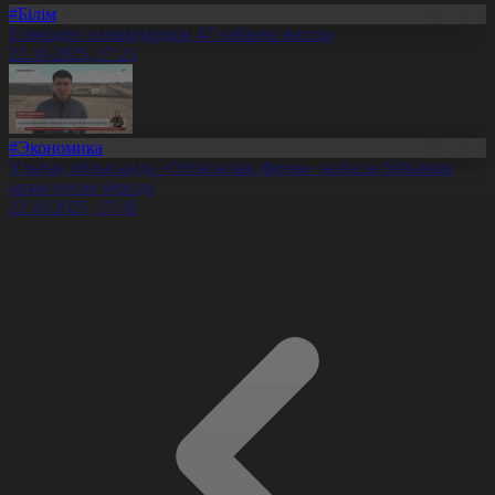
#Білім
Еліміздегі ғалымдардың 47 пайызы жастар
22.10.2025, 17:21
#Экономика
Ұлытау облысында «Отбасылық ферма» жобасы бойынша
арзан несие берілді
22.10.2025, 17:18