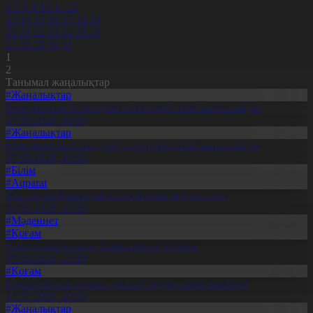
6
7
8
9
10
11
12
13
14
15
16
17
18
19
20
21
22
23
24
25
26
27
28
29
30
31
1
2
Танымал жаңалықтар
#Жаңалықтар
Мемлекеттік білім грант иегерлері тізімі жарияланды
07.08.2026, 19:46
#Жаңалықтар
Мемлекеттік білім грант иегерлері тізімі жарияланды
07.08.2026, 16:50
#Білім
#Aqparat
Жапондар Қазақстан өсімдіктерін зерттеп жүр
04.08.2026, 17:30
#Мәдениет
#Қоғам
Өнерді өнеге еткен Ерниязовтар отбасы
08.08.2026, 20:16
#Қоғам
Құрылтай сайлауына үміткерлердің тізімі бекітілді
13.07.2026, 20:03
#Жаңалықтар