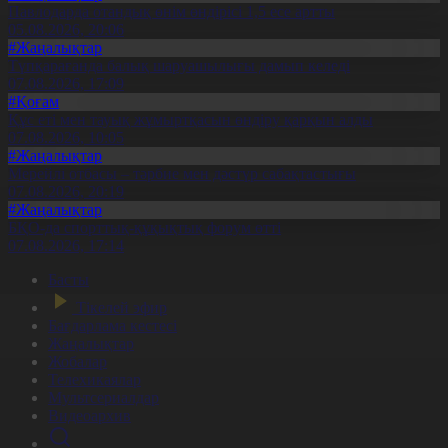
Павлодарда отандық өнім өндірісі 1,5 есе артты
05.08.2026, 20:06
#Жаңалықтар
Түпқарағанда балық шаруашылығы дамып келеді
07.08.2026, 17:09
#Қоғам
Құс еті мен тауық жұмыртқасын өндіру қарқын алды
07.08.2026, 10:05
#Жаңалықтар
Мерейлі отбасы – тәрбие мен дәстүр сабақтастығы
07.08.2026, 20:19
#Жаңалықтар
БҚО-да спорттық-құқықтық форум өтті
07.08.2026, 17:14
Басты
Тікелей эфир
Бағдарлама кестесі
Жаңалықтар
Жобалар
Телехикаялар
Мультсериалдар
Видеоархив