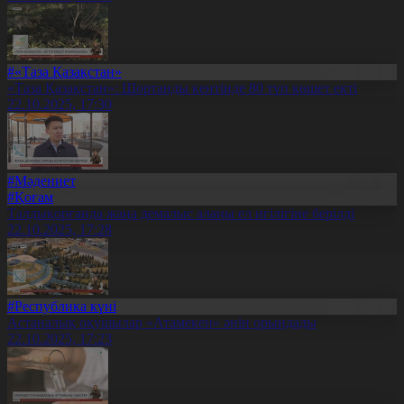
#«Таза Қазақстан»
«Таза Қазақстан»: Шортанды кентінде 80 түп көшет екті
22.10.2025, 17:30
#Мәдениет
#Қоғам
Талдықорғанда жаңа демалыс алаңы ел игілігіне берілді
22.10.2025, 17:28
#Республика күні
Астаналық оқушылар «Атамекен» әнін орындады
22.10.2025, 17:23