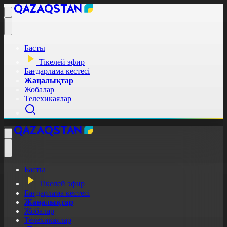
Басты
Тікелей эфир
Бағдарлама кестесі
Жаңалықтар
Жобалар
Телехикаялар
Басты
Тікелей эфир
Бағдарлама кестесі
Жаңалықтар
Жобалар
Телехикаялар