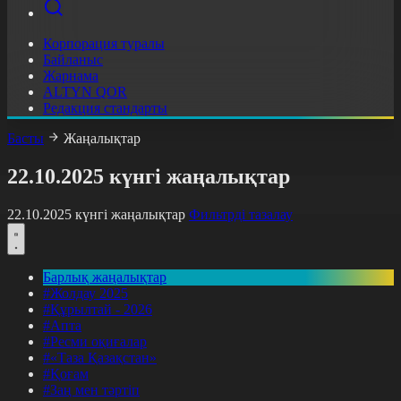
Корпорация туралы
Байланыс
Жарнама
ALTYN QOR
Редакция стандарты
Басты
Жаңалықтар
22.10.2025 күнгі жаңалықтар
22.10.2025 күнгі жаңалықтар
Фильтрді тазалау
Барлық жаңалықтар
#Жолдау 2025
#Құрылтай - 2026
#Апта
#Ресми оқиғалар
#«Таза Қазақстан»
#Қоғам
#Заң мен тәртіп