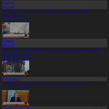
#Оқиға
#Қоғам
«Мерейлі отбасы» ұлттық байқауының жеңімпаздары
марапатталды
22.10.2025, 20:30
#Оқиға
#Қоғам
Талдықорғандағы «Қайнар» аккумулятор зауытында жаңа
желі іске қосылды
22.10.2025, 20:29
#Мәдениет
Ауыл шаруашылығы техникасы арзандауы мүмкін
22.10.2025, 20:27
#Ресми оқиғалар