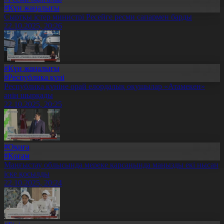
#Күн жаңалығы
Сыртқы істер министрі Ресейге ресми сапармен барды
22.10.2025, 20:26
#Күн жаңалығы
#Республика күні
Республика күніне орай елордалық оқушылар «Атамекен»
әнін шырқады
22.10.2025, 20:25
#Оқиға
#Қоғам
Маңғыстау облысында мереке қарсаңында маңызды екі нысан
іске қосылды
22.10.2025, 20:24