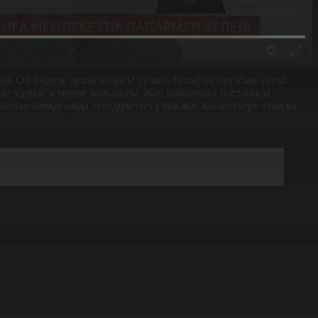
ді. Ол өндіріс аумағындағы су мен топырақ сапасын үнемі
мде жұмыс істеуіне жол ашты. Жас маманның бастамасы
жолы» байқауында «Өндірістегі үздік жас қызметкер» атанды.
қорғау және өндірісте ешқандай экологиялық
аңбұзушылықтардың бар жоғын анықтау. Егер болып