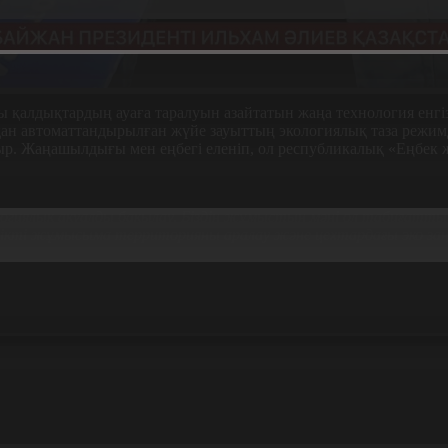
 қалдықтардың ауаға таралуын азайтатын жаңа технология енгіз
сқан автоматтандырылған жүйе зауыттың экологиялық таза режи
отыр. Жаңашылдығы мен еңбегі еленіп, ол республикалық «Еңбек 
гиялық ақуалды бақылау. Біздің жұмыстың мәні ол табиғатты 
елікті жұмысыма территорияны аралау және цехтардағы эко з