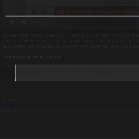
0:00
/ 0:00
Шымкенттік эколог Баянсұлу Оразбай цемент зауытында зиянды
тексеріп, экологиялық ахуалды қадағалайды. Баянсұлу атсалы
өндірістегі экологиялық мәдениетті арттыруға да ықпал етіп 
Баянсұлу Оразбай, эколог:
Менің жұмысымның басты мақсаты – өндірістегі эколо
заңбұзушылықтарды болмауды қадағалау. Менің күнд
жатса, цех басшыларына нұсқама беру.
Автор
Ернұр Уәлихан
Бөлісу