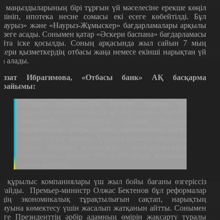
ң маңыздыларының бірі тұрғын үй мәселесіне ерекше көңіл
өлініп, ипотека несие сомасы екі есеге көбейтілді. Бұл
Наурыз» және «Наурыз-Жұмыскер» бағдарламалары арқылы
үзеге асады. Сонымен қатар «Әскери баспана» бағдарламасы
айта іске қосылды. Соның арқасында жыл сайын 7 мың
скери қызметкердің отбасы жаңа немесе екінші нарықтан үй
ла алады.
әззат Ибрагимова, «Отбасы банк» АҚ басқарма
өрайымы:
Осыған байланысты Үкімет тұрғын үй
құрылыс жинақ жүйесін қолдау туралы шешім
қабылдады. Келешекте халыққа баспана
қолжетімді болуы үшін ипотекалық несие
көлемі екі есе артты. Қараша айында «Наурыз»
және «Наурыз жұмыскер» бағдарламалары
басталады. Жалпы, 500 млрд теңге көлемінде
несие беріледі.
л құрылыс компаниялары үш жыл бойы бағаны өзгеріссіз
стайды. Премьер-министр Олжас Бектенов бұл реформалар
лдің экономикалық тұрақтылығын сақтап, нарықтың
амуына көмектесу үшін жасалып жатқанын айтты. Сонымен
ірге Президенттің әрбір адамның өмірін жақсарту туралы