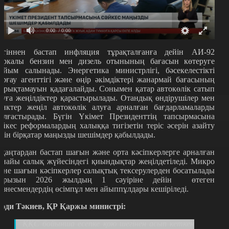
0:00
/ 0:00
үгіннен бастап инфляция тұрақталғанға дейін АИ-92
аркалы бензин мен дизель отынының бағасын көтеруге
ыйым салынады. Энергетика министрлігі, бәсекелестікті
орғау агенттігі және өңір әкімдіктері жанармай бағасының
арықтамауын қадағалайды. Сонымен қатар автокөлік сатып
луға жеңілдіктер қарастырылады. Отандық өндірушілер мен
анктер жеңіл автокөлік алуға арналған бағдарламаларды
алғастырады. Бүгін Үкімет Президенттің тапсырмасына
әйкес реформалардың халыққа тигізетін теріс әсерін азайту
шін бірқатар маңызды шешімдер қабылдады.
 қаңтардан бастап шағын және орта кәсіпкерлерге арналған
рнайы салық жүйесіндегі қиындықтар жеңілдетіледі. Микро
әне шағын кәсіпкерлер салықтық тексерулерден босатылады
арызын 2026 жылдың 1 сәуіріне дейін өтеген
изнесмендердің өсімпұл мен айыппұлдары кешіріледі.
әди Тәкиев, ҚР Қаржы министрі:
ҚҚС бойынша есепке қою шегінен асып кеткен