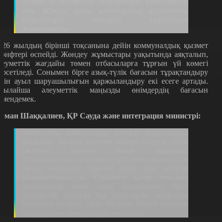
сондай-ақ теміржол тарифтерін қамтамасыз
ету. Жақын арада коммуналдық қызметтер
тарифтерін көтеруге мораторий
жарияланады.
026 жылдың бірінші тоқсанына дейін коммуналдық қызмет
арифтері өспейді. Жөндеу жұмыстары уақытында аяқталып,
леуметтік жағдайы төмен отбасыларға тұрғын үй көмегі
өрсетіледі. Сонымен бірге азық-түлік бағасын тұрақтандыру
шін ауыл шаруашылығын қаржыландыру екі есеге артады.
сылайша әлеуметтік маңызды өнімдердің бағасын
өмендемек.
рман Шаққалиев, ҚР Сауда және интеграция министрі:
Аймақтағы комиссиялар негізсіз делдалдарды
анықтап, бағаны көтеріп жіберетіндерді алып
тастауға ерекше назар аударады.
Ауылшаруашылығы министрлігімен бірлесіп, ай
сайын өңірлерге тікелей сиыр етін жеткізу
ұйымдастырылуда. Сонымен қатар отандық
өндірушілер және сауда желілерімен бірге
әлеуметтік маңызы бар азық-түлік тауарлары
бойынша бөлшек сауда бағасын бекіту жөнінде
өндірушімен меморандум жасалады.