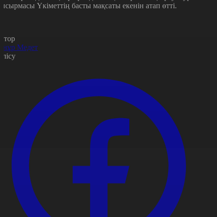
апсырмасы Үкіметтің басты мақсаты екенін атап өтті.
втор
рнұр Медет
өлісу