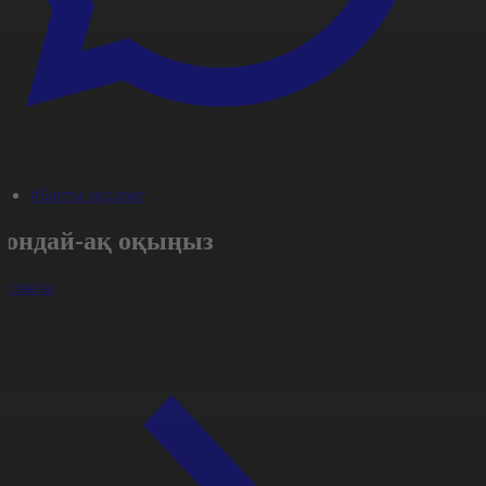
#Басты ақпарат
Сондай-ақ оқыңыз
арлығы