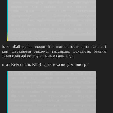
салық төлеушілер әкімшілік жауапкершілікке
тартылмайды. Сондай-ақ салық төлеушілер
үшін салық және әділет органдарында
камералдық және салықтық тексерулер
жүргізбей-ақ, оңайлатылған тәртіппен есептен
шығару науқаны өткізіледі. Бұл жаңа Салық
кодексін кезең-кезеңімен енгізуге және салық
төлеушілер үшін салықтық әкімшілендіруді
жеңілдетуге мүмкіндік береді.
кімет «Бәйтерек» холдингіне шағын және орта бизнесті
олдау шараларын әзірлеуді тапсырды. Сондай-ақ бензин
ағасын одан әрі көтеруге тыйым салынады.
ұңғат Есімханов, ҚР Энергетика вице-министрі:
Ең алдымен жанармай бағасының көтерілмеу
мәселесін қарастырып жатырмыз. Бүгіннен
бастап мораторий жарияланады. Энергетика
министрлігі Бәсекелестікті қорғау және
дамыту агенттігімен және өңір әкімдіктерімен
бірлесіп тиісті жұмыстарды жүргізуде.
Сонымен қатар электр энергиясы, жылу
саласындағы тарифтердің де көтерілмеуін
қадағалаудамыз. Көмірдің тұрақты бағасын,