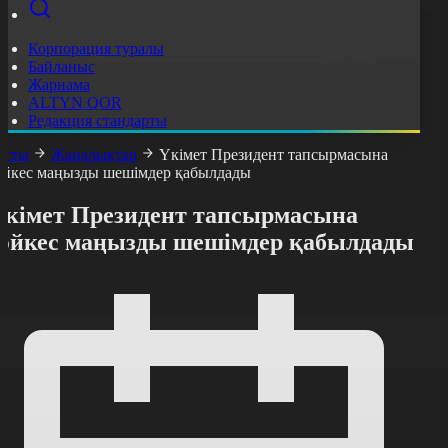
Корпорация туралы
Байланыс
Жарнама
ALTYN QOR
Редакция стандарты
асты
Жаңалықтар
Үкімет Президент тапсырмасына
әйкес маңызды шешімдер қабылдады
Үкімет Президент тапсырмасына
сәйкес маңызды шешімдер қабылдады