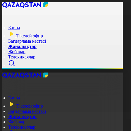
Басты
Тікелей эфир
Бағдарлама кестесі
Жаңалықтар
Жобалар
Телехикаялар
Басты
Тікелей эфир
Бағдарлама кестесі
Жаңалықтар
Жобалар
Телехикаялар