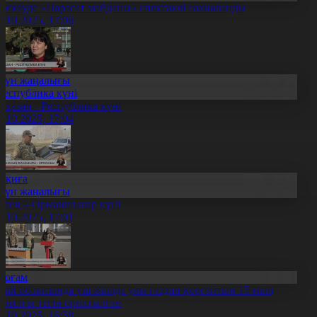
әскеуде «Парасат майданы» спектаклі сахналанды
8.10.2025, 17:06
Күн жаңалығы
Республика күні
5 қазан - Республика күні
8.10.2025, 17:04
Оқиға
Күн жаңалығы
ртең – Орманшылар күні
8.10.2025, 17:01
Қоғам
бай облысында үш жылда улы газдан қорғайтын 15 мың
ұрылғы тегін орнатылған
8.10.2025, 16:58