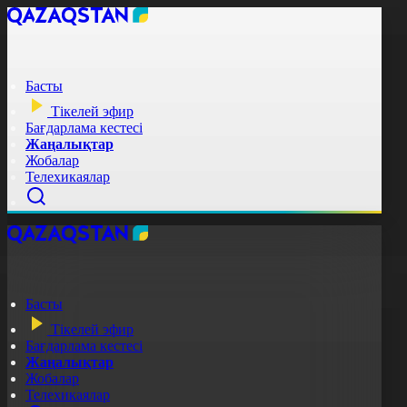
Басты
Тікелей эфир
Бағдарлама кестесі
Жаңалықтар
Жобалар
Телехикаялар
Басты
Тікелей эфир
Бағдарлама кестесі
Жаңалықтар
Жобалар
Телехикаялар