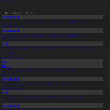
анымал жаңалықтар
Жаңалықтар
емлекеттік білім грант иегерлері тізімі жарияланды
7.08.2026, 19:46
Жаңалықтар
емлекеттік білім грант иегерлері тізімі жарияланды
7.08.2026, 16:50
Қоғам
нді салалық дәрігерге қаралу үшін терапевт жолдамасы
ажет емес
0.07.2026, 20:05
Білім
Aqparat
апондар Қазақстан өсімдіктерін зерттеп жүр
4.08.2026, 17:30
Жаңалықтар
авлодарда отандық өнім өндірісі 1,5 есе артты
5.08.2026, 20:06
Қоғам
ұрылтай сайлауына үміткерлердің тізімі бекітілді
3.07.2026, 20:03
Жаңалықтар
ымкентте теміржолшылар марапатталды