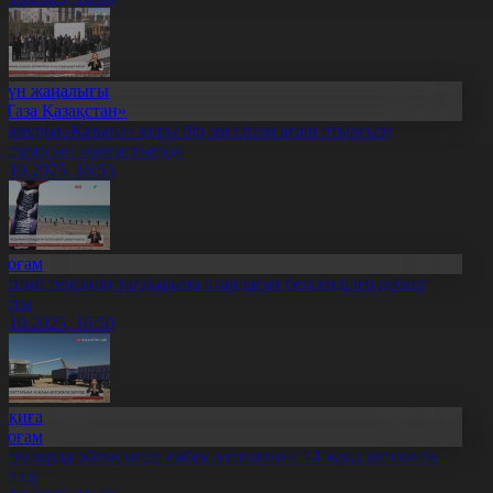
Күн жаңалығы
«Таза Қазақстан»
Самұрық-Қазына» қоры бір миллион ағаш отырғызу
астамасын жалғастыруда
8.10.2025, 16:53
Қоғам
аспий теңізінің тағдырына алаңдаған белсенділер дабыл
ақты
8.10.2025, 16:50
Оқиға
Қоғам
ызылорда облысында еңбек озаттарына 14 жаңа автокөлік
ерілді