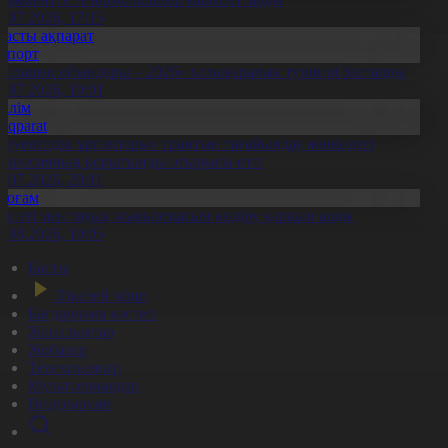
1.07.2026, 17:15
Басты ақпарат
Спорт
Болашақ ойындары – 2026» халықаралық турнирі басталды
0.07.2026, 10:01
Білім
Aqparat
Тәуелсіздік ұрпақтары» грантын тағайындау жөніндегі
омиссияның қорытынды отырысы өтті
1.07.2026, 20:11
Қоғам
ұс еті мен тауық жұмыртқасын өндіру қарқын алды
7.08.2026, 10:05
Басты
Тікелей эфир
Бағдарлама кестесі
Жаңалықтар
Жобалар
Телехикаялар
Мультсериалдар
Видеоархив