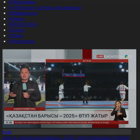
#Экономика
#«100 кітап» ұлттық сауалнамасы
#Референдум
#Оқиға
#EURO 2024
#Спорт
#Әлем
#Денсаулық
Спорт
станада «Қазақстан Барысы – 2025» республикалық турнирі