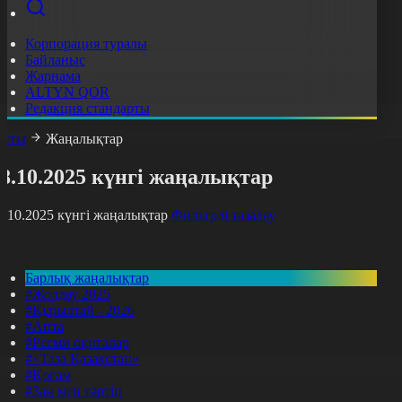
Корпорация туралы
Байланыс
Жарнама
ALTYN QOR
Редакция стандарты
асты
Жаңалықтар
8.10.2025 күнгі жаңалықтар
8.10.2025 күнгі жаңалықтар
Фильтрді тазалау
Барлық жаңалықтар
#Жолдау 2025
#Құрылтай - 2026
#Апта
#Ресми оқиғалар
#«Таза Қазақстан»
#Қоғам
#Заң мен тәртіп