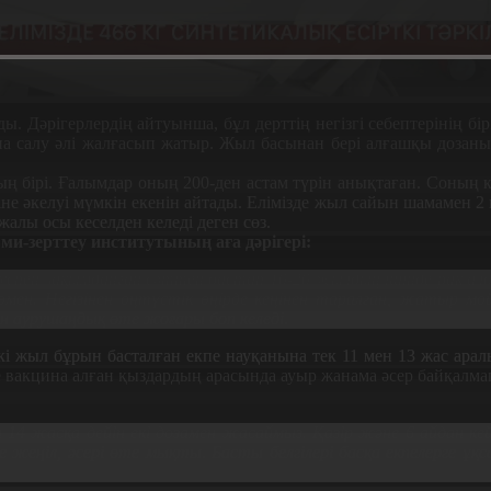
. Дәрігерлердің айтуынша, бұл дерттің негізгі себептерінің бі
цина салу әлі жалғасып жатыр. Жыл басынан бері алғашқы дозан
ң бірі. Ғалымдар оның 200-ден астам түрін анықтаған. Соның ке
іне әкелуі мүмкін екенін айтады. Елімізде жыл сайын шамамен
жалы осы кеселден келеді деген сөз.
и-зерттеу институтының аға дәрігері:
ируспен зақымданған сәттен бастап 10-20 жылдың ішінде рак ал
мен. Негізінен оңтүстік өңірде кеңінен таралған, жатыр мойн
н аурушаңдық өте жоғары боп келеді.
Екі жыл бұрын басталған екпе науқанына тек 11 мен 13 жас ара
ге вакцина алған қыздардың арасында ауыр жанама әсер байқалма
14 жасқа дейін екі дозамен жасаймыз. Қазір және 6 айдан к
те жеңіл, әсері өте мықты. Басты белгілері басқа екпелерге ұқса