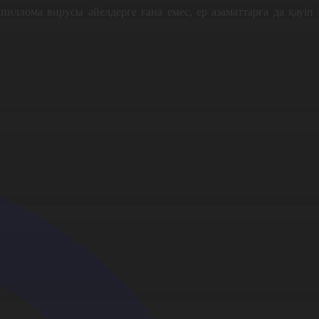
пиллома вирусы әйелдерге ғана емес, ер азаматтарға да қауіп