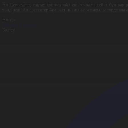
Ал Денсаулық сақтау министрлігі екі жылдан кейін бұл вакци
төндіреді. Ал ересектер бұл вакцинаны әзірге ақылы түрде ала 
Автор
Әйгерім Ердәулет
Бөлісу