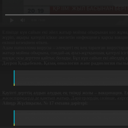
0:00
/ 0:00
Елімізде күн сайын екі әйел жатыр мойны обырынан көз жұмады
жүріп, ақыры қатерлі ісікке әкелетін инфекцияға қарсы вак
екінші кезеңінен өткен.
Адам папиллома вирусы – әлемдегі ең кең таралған вирустарды
жатыр мойны обырына, сондай-ақ ауыз-жұтқыншақ қатерлі ісіг
науқас осы дерттен қайтыс болады. Бұл күн сайын екі әйелдің а
Дәурен Қадыбеков, Қазақ онкология және радиология ғылым
600 әйелдің өлімі деген – өте қасіретті көрсеткіш. В
скринингке мән беретін қыз-келіншектер саны өте тө
аймақта туу көрсеткіші жоғары боп келеді. Сондықта
Қауіпті дерттің алдын алудың ең тиімді жолы – вакцинация. 
жасөспірімдерді де қамтып жатыр. Дәрігерлердің сөзінше, әзір
Айнұр Жүсіпқызы, № 17 емхана дәрігері:
Дозаның саны қыз баланың жасына қарай. 11 жастан 
Қазір, екі айдан кейін және 6 айдан кейін. Бұл екпе ө
градусқа дейін көтерілуі мүмкін.