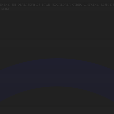
наны ұл балаларға да егуді жоспарлап отыр. Өйткені, адам па
алады.