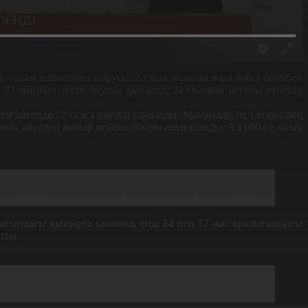
рі – адам папиллома вирусы. Ағзада ондаған жыл бойы білінбей
ы 33 мыңнан астам оқушы қыз алса, 24 мыңнан астамы екпенің
м дегенде 12-сі аса қауіпті саналады. Мамандар, бұл вирустың
 2 мың әйелден жатыр мойны обыры анықталады. Ал 600-ге жуық
ды, рак ауруы пайда болады. Өкінішке қарай, Қазақстанда
ы қатерлі ісігі. Себебі қыз-келіншектер көп. Оңтүстік
лығындағы қыздарға салынса, енді 14 пен 17 жас аралығындағы
пты.
ейін. 14 жастан жоғары қыздарға үш дозамен жасаймыз.
с, екпе салған жердің қызаруы, ісуі. Дененің қызуы 37-38