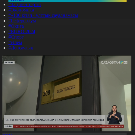
#Заң мен тәртіп
#Экономика
#«100 кітап» ұлттық сауалнамасы
#Референдум
#Оқиға
#EURO 2024
#Спорт
#Әлем
#Денсаулық