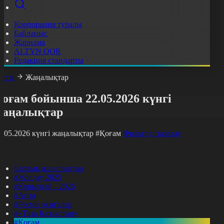
Корпорация туралы
Байланыс
Жарнама
ALTYN QOR
Редакция стандарты
асты
Жаңалықтар
оғам бойынша 22.05.2026 күнгі
жаңалықтар
2.05.2026 күнгі жаңалықтар
#Қоғам
Фильтрді тазалау
Барлық жаңалықтар
#Жолдау 2025
#Құрылтай - 2026
#Апта
#Ресми оқиғалар
#«Таза Қазақстан»
#Қоғам