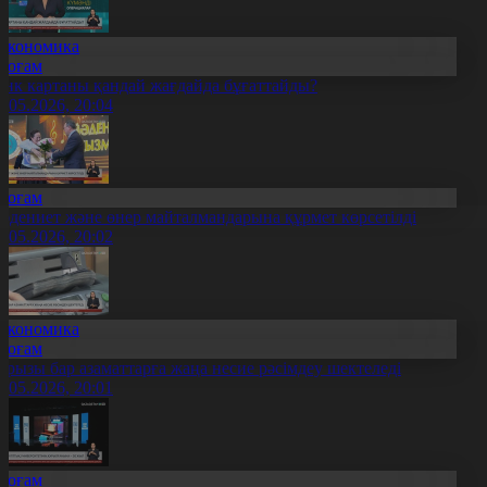
Экономика
Қоғам
анк картаны қандай жағдайда бұғаттайды?
2.05.2026, 20:04
Қоғам
әдениет және өнер майталмандарына құрмет көрсетілді
2.05.2026, 20:02
Экономика
Қоғам
арызы бар азаматтарға жаңа несие рәсімдеу шектеледі
2.05.2026, 20:01
Қоғам