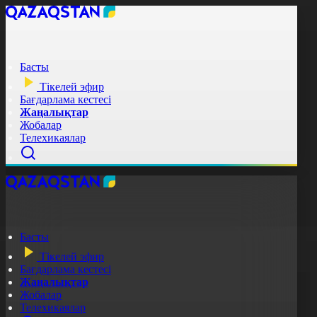
Басты
Тікелей эфир
Бағдарлама кестесі
Жаңалықтар
Жобалар
Телехикаялар
Басты
Тікелей эфир
Бағдарлама кестесі
Жаңалықтар
Жобалар
Телехикаялар