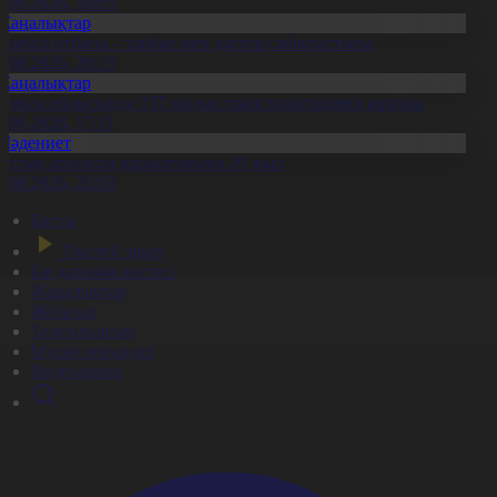
7.08.2026, 10:05
Жаңалықтар
ерейлі отбасы – тәрбие мен дәстүр сабақтастығы
7.08.2026, 20:19
Жаңалықтар
қмола облысында 157 науқас трансплантацияға мұқтаж
6.08.2026, 17:11
Мәдениет
лттық архивтің құрылғанына 20 жыл
5.08.2026, 20:03
Басты
Тікелей эфир
Бағдарлама кестесі
Жаңалықтар
Жобалар
Телехикаялар
Мультсериалдар
Видеоархив