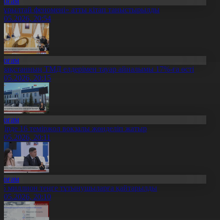
Қоғам
Құрылтай феномені» атты кітап таныстырылды
2.05.2026, 20:54
Қоғам
азақстанның ТМД елдерімен тауар айналымы 17%-ға өсті
2.05.2026, 20:15
Қоғам
ңірде 16 теміржол вокзалы жөнделіп жатыр
2.05.2026, 20:11
Қоғам
05 миллион теңге тұтынушыларға қайтарылды
2.05.2026, 20:10