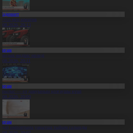
Мәдениет
әстүр мен креатив
8.08.2026, 20:13
Қоғам
тандық өндіріс өрледі
8.08.2026, 20:11
Қоғам
ұрылыс — ел дамуының қозғаушы күші
8.08.2026, 20:09
Қоғам
идай импортына уақытша тыйым салынды
8.08.2026, 20:07