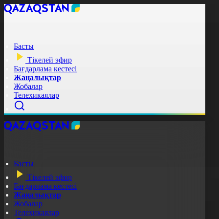
Басты
Тікелей эфир
Бағдарлама кестесі
Жаңалықтар
Жобалар
Телехикаялар
Басты
Тікелей эфир
Бағдарлама кестесі
Жаңалықтар
Жобалар
Телехикаялар