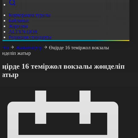
Корпорация туралы
Байланыс
Жарнама
ALTYN QOR
Редакция стандарты
асты
Жаңалықтар
Өңірде 16 теміржол вокзалы
өнделіп жатыр
ңірде 16 теміржол вокзалы жөнделіп
жатыр