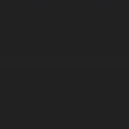
Корпорация туралы
Байланыс
Дистрибуция
Жарнама
Редакция стандарты