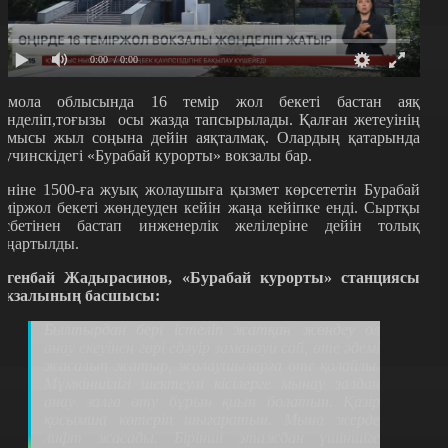
0:00
/ 0:00
қмола облысында 16 темір жол бекеті бастан аяқ
өнделіп,
тоғызы осы жазда тапсырылады. Қалған жетеуінің
ұмысы жыл соңына дейін аяқталмақ. Олардың қатарында
учинскідегі
«
Бурабай курорты
»
вокзалы бар.
үніне 1500-ға жуық жолаушыға қызмет көрсететін Бурабай
еміржол бекеті жөндеуден кейін жаңа кейіпке енді. Сыртқы
асбетінен бастап инженерлік желілеріне дейін толық
аңартылды.
өгенбай Жадырасинов,
«
Бурабай курорты
»
станциясы
окзалының басшысы:
Былтырдан бері істеліп жатқан жөндеу ол
анау екеуінен гөрі едәуір заманауи сай, өте әдемі
жасалып жатыр, жолаушыларға өте қолайлы.
Мүмкіншілігі шектеулі кісілерге мынау залдан
анау залға өту бұрын қиын болатын. Қазір
қосымша көтеріп шығаратын. Мына жерде
лифт жасады. Бірінші этаждан үшіншіге