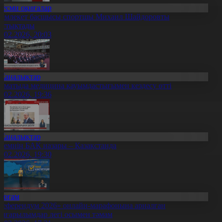
Ресми оқиғалар
емлекет басшысы спортшы Михаил Шайдоровты
ұттықтады
4.02.2026, 20:03
Жаңалықтар
лматыда медицина қауымдастығымен кездесу өтті
4.02.2026, 19:36
Жаңалықтар
лемнің БАҚ назары – Қазақстанда
4.02.2026, 19:30
Қоғам
Референдум 2026» онлайн-марафонына арналған
ығарылымдар легі осымен тәмам