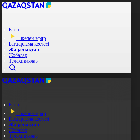
Басты
Тікелей эфир
Бағдарлама кестесі
Жаңалықтар
Жобалар
Телехикаялар
Басты
Тікелей эфир
Бағдарлама кестесі
Жаңалықтар
Жобалар
Телехикаялар