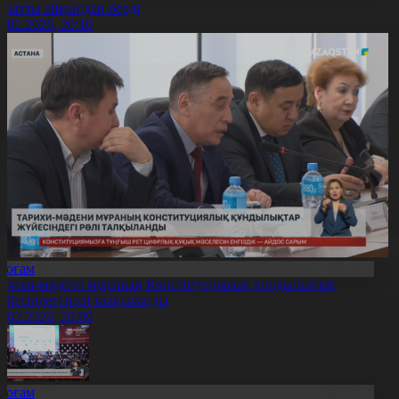
ағытты айқындап берді
4.02.2026, 20:10
Қоғам
арихи-мәдени мұраның Конституциялық құндылықтар
үйесіндегі рөлі талқыланды
4.02.2026, 20:09
Қоғам