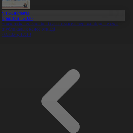
Күн жаңалығы
Құрылтай - 2026
емлекеттік кеңесші ішкі саясат мәселелері жөнінде кезекті
еспубликалық кеңес өткізді
4.02.2026, 17:10