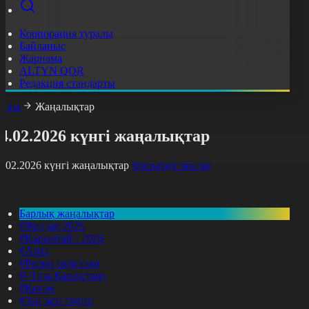
Корпорация туралы
Байланыс
Жарнама
ALTYN QOR
Редакция стандарты
асты
Жаңалықтар
4.02.2026 күнгі жаңалықтар
4.02.2026 күнгі жаңалықтар
Фильтрді тазалау
Барлық жаңалықтар
#Жолдау 2025
#Құрылтай - 2026
#Апта
#Ресми оқиғалар
#«Таза Қазақстан»
#Қоғам
#Заң мен тәртіп