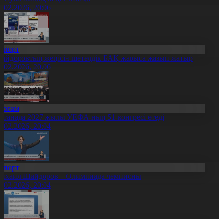
4.02.2026, 20:06
Спорт
айдоровтың жеңісін шетелдік БАҚ жарыса жазып жатыр
4.02.2026, 20:06
Қоғам
станада 2027 жылы УЕФА-ның 51-конгресі өтеді
4.02.2026, 20:04
Спорт
ихаил Шайдоров – Олимпиада чемпионы
4.02.2026, 20:04