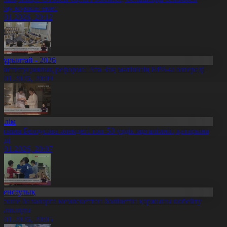
арау мүмкін емес
8.01.2026, 20:12
Құрылтай - 2026
онституциялық реформа: Ата Заң мәтінінің 84%-ы өзгереді
8.01.2026, 20:09
Білім
атьяна Белоусова әлемдегі топ-50 үздік мұғалімнің қатарына
ірді
8.01.2026, 20:07
Денсаулық
рекше балаларға мемлекеттен бөлінетін қаржыны көбейту
сынылды
8.01.2026, 20:05