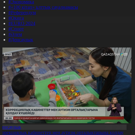
#Экономика
#«100 кітап» ұлттық сауалнамасы
#Референдум
#Оқиға
#EURO 2024
#Спорт
#Әлем
#Денсаулық
Денсаулық
оррекциялық кабинеттер мен аутизм орталықтарына қолдау