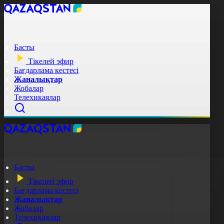
Басты
Тікелей эфир
Бағдарлама кестесі
Жаңалықтар
Жобалар
Телехикаялар
Басты
Тікелей эфир
Бағдарлама кестесі
Жаңалықтар
Жобалар
Телехикаялар