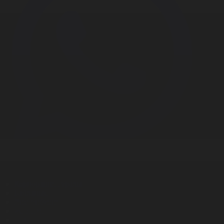
Корпорация туралы
Байланыс
Дистрибуция
Жарнама
Редакция стандарты