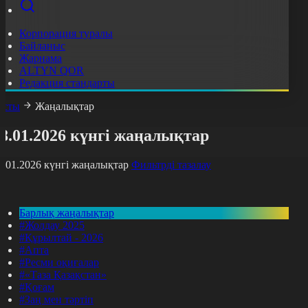
Корпорация туралы
Байланыс
Жарнама
ALTYN QOR
Редакция стандарты
асты
Жаңалықтар
8.01.2026 күнгі жаңалықтар
8.01.2026 күнгі жаңалықтар
Фильтрді тазалау
Барлық жаңалықтар
#Жолдау 2025
#Құрылтай - 2026
#Апта
#Ресми оқиғалар
#«Таза Қазақстан»
#Қоғам
#Заң мен тәртіп