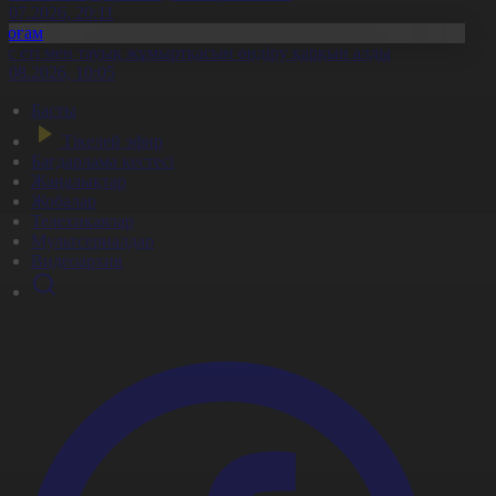
1.07.2026, 20:11
Қоғам
ұс еті мен тауық жұмыртқасын өндіру қарқын алды
7.08.2026, 10:05
Басты
Тікелей эфир
Бағдарлама кестесі
Жаңалықтар
Жобалар
Телехикаялар
Мультсериалдар
Видеоархив