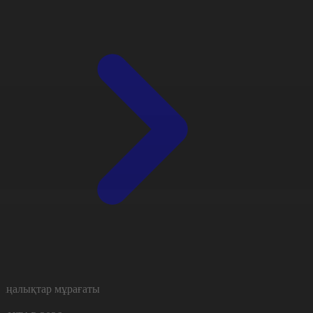
аңалықтар мұрағаты