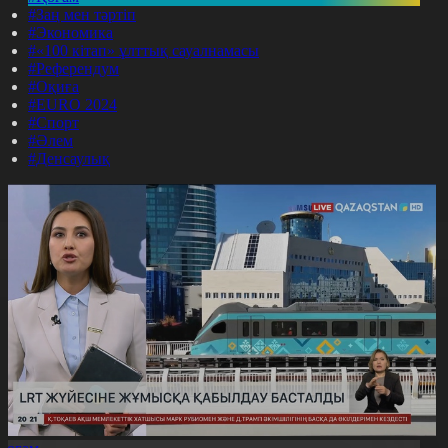
#Заң мен тәртіп
#Экономика
#«100 кітап» ұлттық сауалнамасы
#Референдум
#Оқиға
#EURO 2024
#Спорт
#Әлем
#Денсаулық