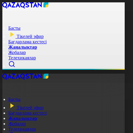
Басты
Тікелей эфир
Бағдарлама кестесі
Жаңалықтар
Жобалар
Телехикаялар
Басты
Тікелей эфир
Бағдарлама кестесі
Жаңалықтар
Жобалар
Телехикаялар