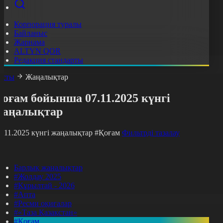
Корпорация туралы
Байланыс
Жарнама
ALTYN QOR
Редакция стандарты
асты
Жаңалықтар
оғам бойынша 07.11.2025 күнгі
жаңалықтар
7.11.2025 күнгі жаңалықтар
#Қоғам
Фильтрді тазалау
Барлық жаңалықтар
#Жолдау 2025
#Құрылтай - 2026
#Апта
#Ресми оқиғалар
#«Таза Қазақстан»
#Қоғам