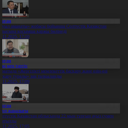
Қоғам
Ауыл аманаты» жобасы бойынша Солтүстік Қазақстан
блысына қосымша қаржы бөлінеді
7.11.2025, 17:10
Қоғам
Заң мен тәртіп
лматыда «Жергілікті мемлекеттік басқару және өзін-өзі
асқару туралы» заң талқыланды
7.11.2025, 17:09
Қоғам
Күн жаңалығы
олтүстік Қазақстан облысында 22 мың тұрғын ауыз сумен
амтылды
7.11.2025, 17:05