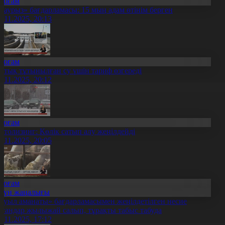
Қоғам
Наурыз» бағдарламасы: 15 мың адам өтінім берген
7.11.2025, 20:13
Қоғам
ртық тұтынылған су үшін тариф өзгереді
7.11.2025, 20:12
Қоғам
втолизинг: Көлік сатып алу жеңілдейді
7.11.2025, 20:05
Қоғам
Күн жаңалығы
Ауыл аманаты» бағдарламасымен жеңілдетілген несие
лғандар жылыжай салып, тұрақты табыс табуда
7.11.2025, 17:12