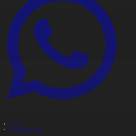
#Қоғам
#Күн жаңалығы