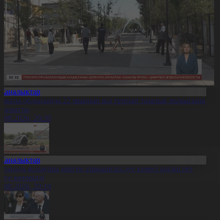
Жаңалықтар
лматы облысында 22 мыңнан аса тұрғын тазалық жұмысына
тсалысты
6.08.2026, 20:20
Жаңалықтар
станада жолаушы мінген ұшқышсыз әуе кемесі алғаш рет
уеге көтерілді
6.08.2026, 20:19