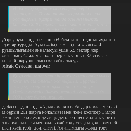
Өнім жақсы, аптасына екі рет теріп
жатырмыз. Тонна, тонна жарымнан теріп
жатырмыз. Қазіргі таңда осы жылыжай
басынан 850 теңгеден алып кетіп жатыр. Бұл
жақсы жеңілдік болды 2,5 пайызбен берді.
ұбарсу ауылында негізінен Өзбекстаннан қоныс аударған
андастар тұрады. Ауыл әкімдігі олардың жылыжай
аруашылығымен айналысуы үшін 6,5 гектар жер
арастырып, 42 адамға бөліп берген. Соның 37-сі қазір
ылыжай шаруашылығымен айналысуда.
үмісай Сүлеева, шаруа:
Қияр егіп, мемлекеттің қолдауымен отбасылық
кәсіппен айналысып жатырмыз. Сұраныс
жақсы, базарда жақсы сатып жатырмыз.
Отбасымызды бағуға жетеді. Базарда қазір
900 теңге болып жатыр.
рдабасы ауданында «Ауыл аманаты» бағдарламасымен екі
ыл бұрын 261 шаруа қожалығы мен жеке кәсіпкер 1 млрд
00 млн теңге көлемінде жеңілдетілген несие алған. Сөйтіп
ал шаруашылығы мен жылыжай салу сияқты қолы жетпей
үрген кәсіптерін дөңгелетті. Ал ағымдағы жылы төрт