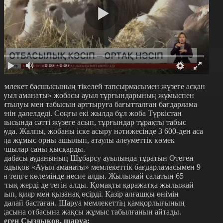
0:00
/ 0:00
емлекет басшысының тікелей тапсырмасымен жүзеге асқан
Ауыл аманаты» жобасы ауыл тұрғындарының жұмыспен
амтылуы мен табысын арттыруға бағытталған бағдарлама
кенін дәлелдеді. Соңғы екі жылда бұл жоба Түркістан
блысында сәтті жүзеге асып, тұрғындар тұрақты табыс
абуда. Жалпы, жобаны іске асыру нәтижесінде 3 600-ден аса
аңа жұмыс орны ашылып, атаулы әлеуметтік көмек
лушылар саны қысқарды.
рдабасы ауданының Шұбарсу ауылында тұратын Өтеген
ыздықов «Ауыл аманаты» мемлекеттік бағдарламасымен 9
лн теңге көлемінде несие алды. Жылыжай салатын 65
оттық жерді де тегін алды. Қомақты қаражатқа жылыжай
алып, қияр мен қызанақ өсірді. Қазір алғашқы өнімін
аудалай бастаған. Шаруа мемлекеттің қамқорлығының
рқасына отбасына жақсы жұмыс табылғанын айтады.
теген Сыздықов, шаруа: