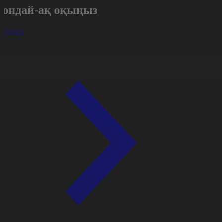
Сондай-ақ оқыңыз
арлығы