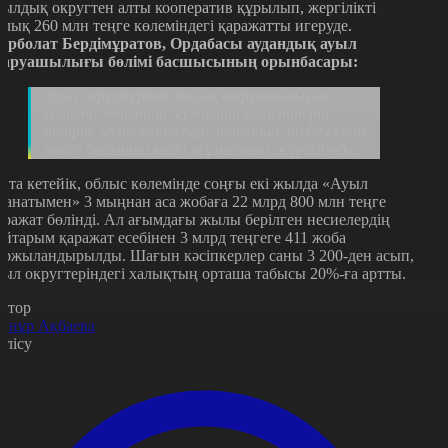
уылдық округтен алты кооператив құрылып, жергілікті
алық 260 млн теңге көлеміндегі қаражатты игеруде.
ұрболат Бердімұратов, Ордабасы аудандық ауыл
аруашылығы бөлімі басшысының орынбасары:
Ауыл округтерінде балық шаруашылығын
дамыту бойынша, құлпынай көшеттерін
өндіріп, мүшелеріне беру бойынша, түйе сүтін
өңдеу бойынша қазір жұмыстар жүргізілуде.
йта кетейік, облыс көлемінде соңғы екі жылда «Ауыл
манатымен» 3 мыңнан аса жобаға 22 млрд 800 млн теңге
аражат бөлінді. Ал ағымдағы жылы берілген несиелердің
айтарым қаражат есебінен 3 млрд теңгеге 411 жоба
аржыландырылды. Шағын кәсіпкерлер саны 3 200-ден асып,
уыл округтеріндегі халықтың орташа табысы 20%-ға артты.
втор
йнұр Ақбаева
өлісу