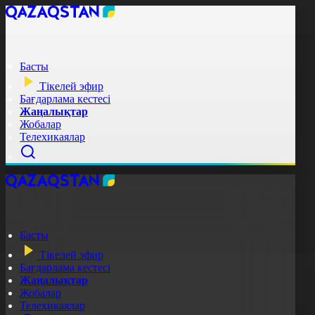
Басты
Тікелей эфир
Бағдарлама кестесі
Жаңалықтар
Жобалар
Телехикаялар
Басты
Тікелей эфир
Бағдарлама кестесі
Жаңалықтар
Жобалар
Телехикаялар