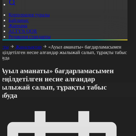
Корпорация туралы
Байланыс
Жарнама
ALTYN QOR
Редакция стандарты
асты
Жаңалықтар
«Ауыл аманаты» бағдарламасымен
еңілдетілген несие алғандар жылыжай салып, тұрақты табыс
абуда
«Ауыл аманаты» бағдарламасымен
еңілдетілген несие алғандар
жылыжай салып, тұрақты табыс
абуда