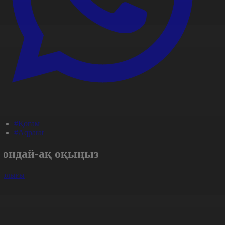
#Қоғам
#Aqparat
Сондай-ақ оқыңыз
арлығы