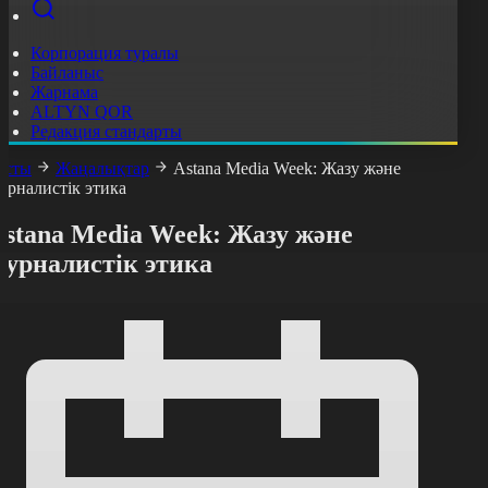
Корпорация туралы
Байланыс
Жарнама
ALTYN QOR
Редакция стандарты
асты
Жаңалықтар
Astana Media Week: Жазу және
урналистік этика
stana Media Week: Жазу және
журналистік этика