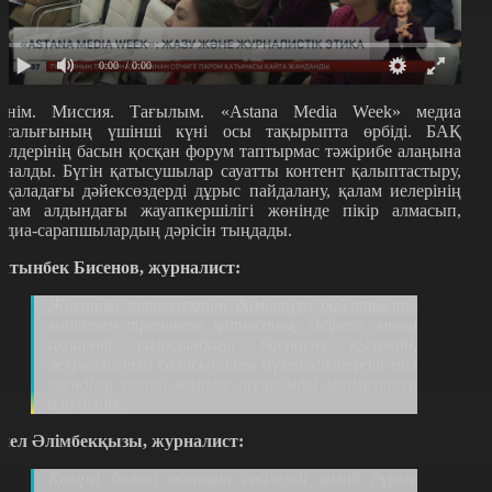
0:00
/ 0:00
енім. Миссия. Тағылым. «Astana Media Week» медиа
пталығының үшінші күні осы тақырыпта өрбіді. БАҚ
кілдерінің басын қосқан форум таптырмас тәжірибе алаңына
йналды. Бүгін қатысушылар сауатты контент қалыптастыру,
ақаладағы дәйексөздерді дұрыс пайдалану, қалам иелерінің
оғам алдындағы жауапкершілігі жөнінде пікір алмасып,
едиа-сарапшылардың дәрісін тыңдады.
лтынбек Бисенов, журналист:
Жасанды интеллектіні дамытуға байланысты
көптеген тренингке қатыстық. Әсіресе, мына
ақпарат саласындағы баспасөз қызметі,
журналистка саласындағы мүмкіндіктердің мол
екендігін естіп, өзімізге тұшымды мәліметтер
ала білдік.
нел Әлімбекқызы, журналист:
Қазіргі болып жатқан сөйлемді қалай дұрыс