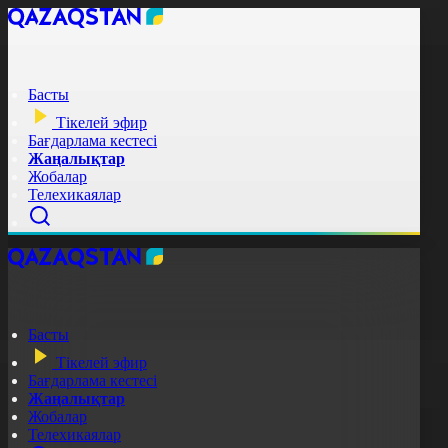
Басты
Тікелей эфир
Бағдарлама кестесі
Жаңалықтар
Жобалар
Телехикаялар
Басты
Тікелей эфир
Бағдарлама кестесі
Жаңалықтар
Жобалар
Телехикаялар