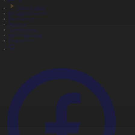
Тікелей эфир
Бағдарлама кестесі
Жаңалықтар
Жобалар
Телехикаялар
Мультсериалдар
Видеоархив