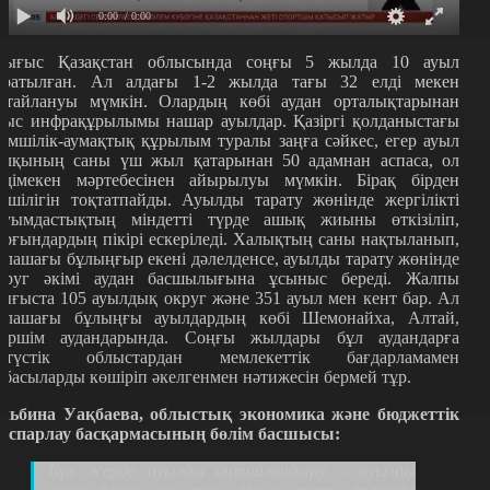
0:00
/ 0:00
ығыс Қазақстан облысында соңғы 5 жылда 10 ауыл
аратылған. Ал алдағы 1-2 жылда тағы 32 елді мекен
ңтайлануы мүмкін. Олардың көбі аудан орталықтарынан
лыс инфрақұрылымы нашар ауылдар. Қазіргі қолданыстағы
кімшілік-аумақтық құрылым туралы заңға сәйкес, егер ауыл
алқының саны үш жыл қатарынан 50 адамнан аспаса, ол
лдімекен мәртебесінен айырылуы мүмкін. Бірақ бірден
іршілігін тоқтатпайды. Ауылды тарату жөнінде жергілікті
ауымдастықтың міндетті түрде ашық жиыны өткізіліп,
ұрғындардың пікірі ескеріледі. Халықтың саны нақтыланып,
олашағы бұлыңғыр екені дәлелденсе, ауылды тарату жөнінде
круг әкімі аудан басшылығына ұсыныс береді. Жалпы
ығыста 105 ауылдық округ және 351 ауыл мен кент бар. Ал
олашағы бұлыңғы ауылдардың көбі Шемонайха, Алтай,
үршім аудандарында. Соңғы жылдары бұл аудандарға
ңтүстік облыстардан мемлекеттік бағдарламамен
тбасыларды көшіріп әкелгенмен нәтижесін бермей тұр.
льбина Уақбаева, облыстық экономика және бюджеттік
оспарлау басқармасының бөлім басшысы:
Бұл жерде ауылды оңтайландыру – ауылды