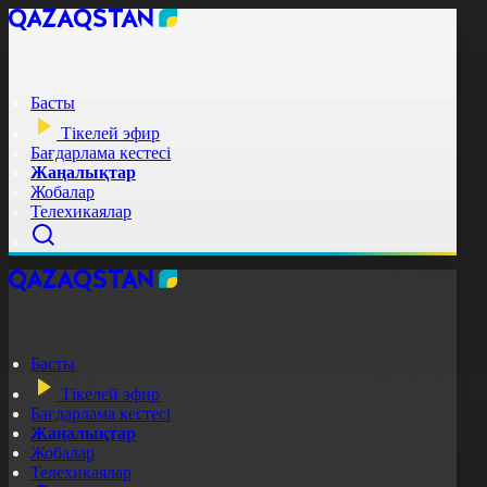
Басты
Тікелей эфир
Бағдарлама кестесі
Жаңалықтар
Жобалар
Телехикаялар
Басты
Тікелей эфир
Бағдарлама кестесі
Жаңалықтар
Жобалар
Телехикаялар