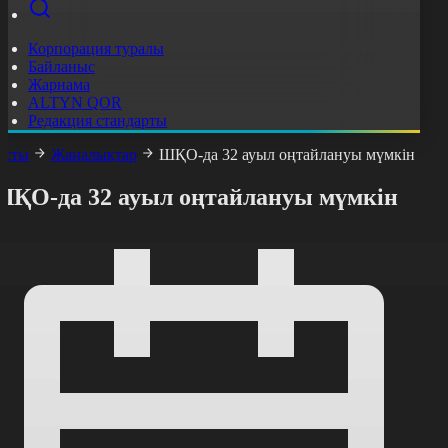
Корпорация туралы
Байланыс
Жарнама
ALTYN QOR
Редакция стандарты
асты
Жаңалықтар
ШҚО-да 32 ауыл оңтайлануы мүмкін
ШҚО-да 32 ауыл оңтайлануы мүмкін