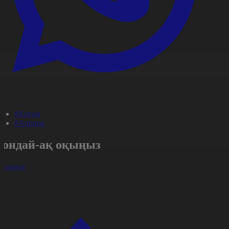
#Қоғам
#Aqparat
Сондай-ақ оқыңыз
арлығы