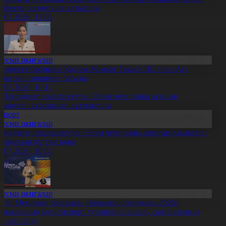
ейресми кездесуіне қатысады
1.07.2026, 13:02
Ресми оқиғалар
емлекет басшысы Қасым-Жомарт Тоқаев Шолпан-Ата
аласына сапармен барады
1.07.2026, 10:17
Спорт
Ресми оқиғалар
резидент семсерлесуден Әлем чемпионы атанған Қазақстан
ұрамасын құттықтады
0.07.2026, 10:05
Ресми оқиғалар
үгін Мемлекет басшысы «Болашақ ойындары-2026»
алықаралық мультиспорт турнирінің ашылу салтанатында
өз сөйлейді