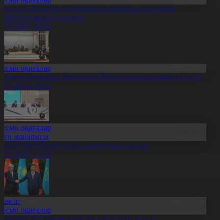
емлекет басшысы Дүниежүзілік жасанды интеллект
онференциясына қатысты
7.07.2026, 20:04
Ресми оқиғалар
емлекет басшысы Камбоджа Премьер-министрімен кездесті
7.07.2026, 20:04
Ресми оқиғалар
Күн жаңалығы
лытау мен Атырау облысының әкімі ауысты
7.07.2026, 17:00
Саясат
Ресми оқиғалар
резидент Қасым-Жомарт Тоқаев Қытай Халық