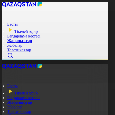
Басты
Тікелей эфир
Бағдарлама кестесі
Жаңалықтар
Жобалар
Телехикаялар
Басты
Тікелей эфир
Бағдарлама кестесі
Жаңалықтар
Жобалар
Телехикаялар