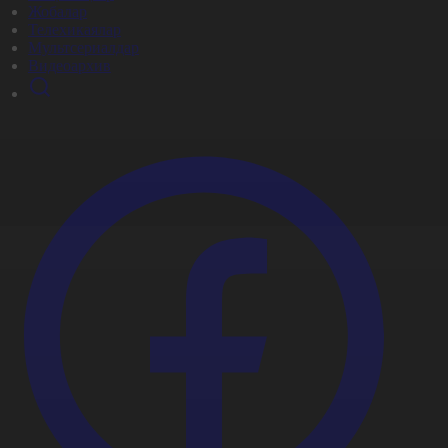
Жобалар
Телехикаялар
Мультсериалдар
Видеоархив