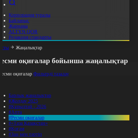
Корпорация туралы
Байланыс
Жарнама
ALTYN QOR
Редакция стандарты
асты
Жаңалықтар
Ресми оқиғалар бойынша жаңалықтар
Ресми оқиғалар
Фильтрді тазалау
Барлық жаңалықтар
#Жолдау 2025
#Құрылтай - 2026
#Апта
#Ресми оқиғалар
#«Таза Қазақстан»
#Қоғам
#Заң мен тәртіп