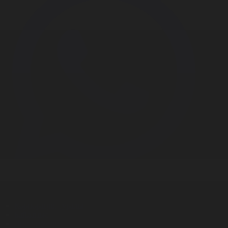
Корпорация туралы
Байланыс
Дистрибуция