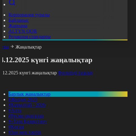
Корпорация туралы
Байланыс
Жарнама
ALTYN QOR
Редакция стандарты
асты
Жаңалықтар
4.12.2025 күнгі жаңалықтар
4.12.2025 күнгі жаңалықтар
Фильтрді тазалау
Барлық жаңалықтар
#Жолдау 2025
#Құрылтай - 2026
#Апта
#Ресми оқиғалар
#«Таза Қазақстан»
#Қоғам
#Заң мен тәртіп