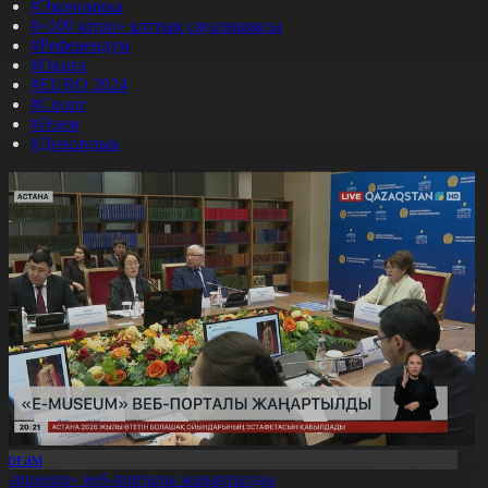
#Экономика
#«100 кітап» ұлттық сауалнамасы
#Референдум
#Оқиға
#EURO 2024
#Спорт
#Әлем
#Денсаулық
Қоғам
E-museum» веб-порталы жаңартылды