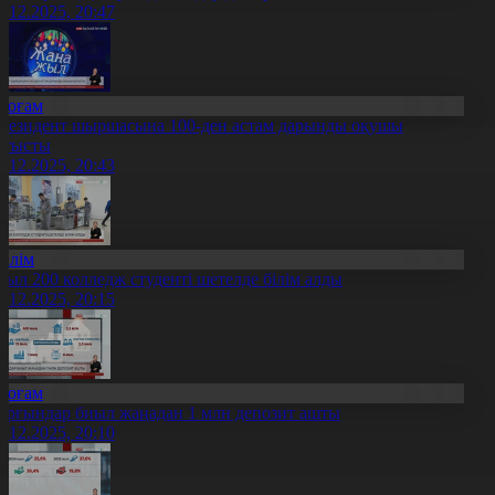
4.12.2025, 20:47
Қоғам
резидент шыршасына 100-ден астам дарынды оқушы
атысты
4.12.2025, 20:43
Білім
иыл 200 колледж студенті шетелде білім алды
4.12.2025, 20:15
Қоғам
ұрғындар биыл жаңадан 1 млн депозит ашты
4.12.2025, 20:10