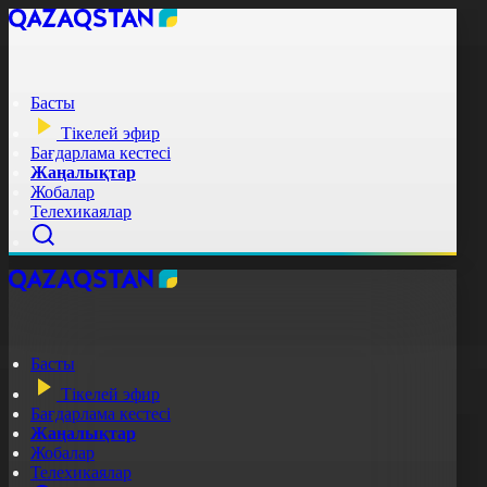
Басты
Тікелей эфир
Бағдарлама кестесі
Жаңалықтар
Жобалар
Телехикаялар
Басты
Тікелей эфир
Бағдарлама кестесі
Жаңалықтар
Жобалар
Телехикаялар