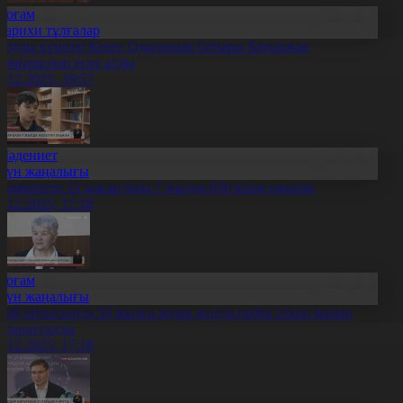
Қоғам
Тарихи тұлғалар
арулы күштер Кеңес Одағының батыры Бауыржан
омышұлын еске алды
4.12.2025, 19:57
Мәдениет
Күн жаңалығы
ымкентте 12 жасар бала 7 жылда 650 кітап оқыған
4.12.2025, 17:18
Қоғам
Күн жаңалығы
бай облысында 50 жылға жуық жолда еңбек еткен маман
арапатталды
4.12.2025, 17:18