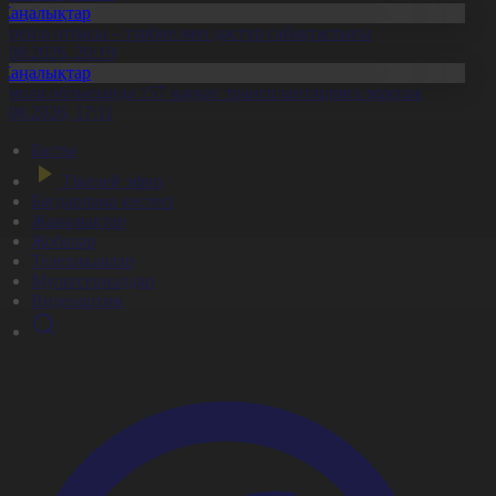
Жаңалықтар
ерейлі отбасы – тәрбие мен дәстүр сабақтастығы
7.08.2026, 20:19
Жаңалықтар
қмола облысында 157 науқас трансплантацияға мұқтаж
6.08.2026, 17:11
Басты
Тікелей эфир
Бағдарлама кестесі
Жаңалықтар
Жобалар
Телехикаялар
Мультсериалдар
Видеоархив