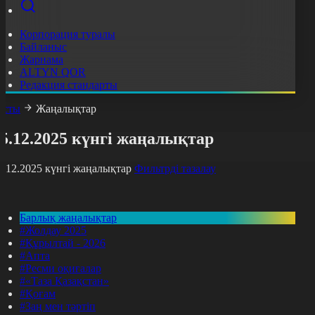
Корпорация туралы
Байланыс
Жарнама
ALTYN QOR
Редакция стандарты
асты
Жаңалықтар
5.12.2025 күнгі жаңалықтар
5.12.2025 күнгі жаңалықтар
Фильтрді тазалау
Барлық жаңалықтар
#Жолдау 2025
#Құрылтай - 2026
#Апта
#Ресми оқиғалар
#«Таза Қазақстан»
#Қоғам
#Заң мен тәртіп