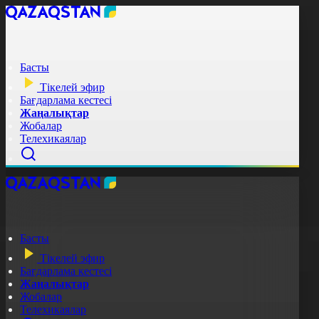
Басты
Тікелей эфир
Бағдарлама кестесі
Жаңалықтар
Жобалар
Телехикаялар
Басты
Тікелей эфир
Бағдарлама кестесі
Жаңалықтар
Жобалар
Телехикаялар