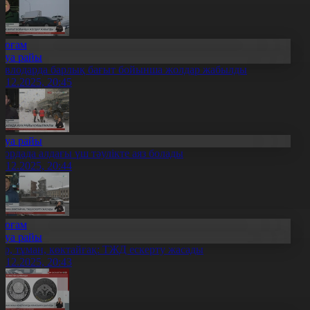
Қоғам
Ауа райы
авлодарда барлық бағыт бойынша жолдар жабылды
5.12.2025, 20:45
Ауа райы
лордада алдағы үш тәулікте аяз болады
5.12.2025, 20:44
Қоғам
Ауа райы
ар, тұман, көктайғақ: ТЖД ескерту жасады
5.12.2025, 20:43