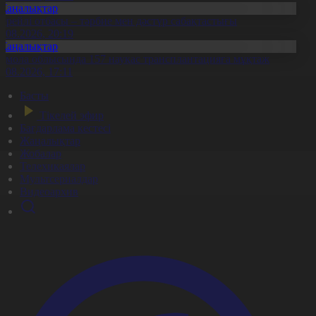
Жаңалықтар
ерейлі отбасы – тәрбие мен дәстүр сабақтастығы
7.08.2026, 20:19
Жаңалықтар
қмола облысында 157 науқас трансплантацияға мұқтаж
6.08.2026, 17:11
Басты
Тікелей эфир
Бағдарлама кестесі
Жаңалықтар
Жобалар
Телехикаялар
Мультсериалдар
Видеоархив