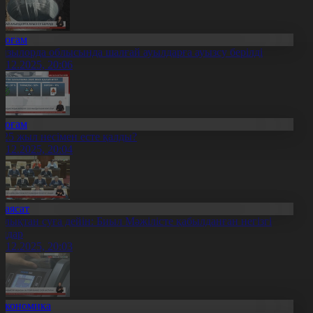
Қоғам
ызылорда облысында шалғай ауылдарға ауызсу берілді
5.12.2025, 20:06
Қоғам
025 жыл несімен есте қалды?
5.12.2025, 20:04
Саясат
алықтан суға дейін: Биыл Мәжілісте қабылданған негізгі
аңдар
5.12.2025, 20:03
Экономика