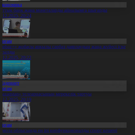
Экономика
лттық банк жаңа монеталарды айналымға шығарды
5.12.2025, 20:24
Қоғам
Sarbaz+» жобасы арқылы сарбаз даярлаудың жаңа жүйесі іске
осылды
5.12.2025, 20:22
Мәдениет
Қоғам
Qazaqstan» телеарнасының мерекелік тартуы
5.12.2025, 20:19
Қоғам
қмола облысында ең ірі көпфункционалды спорт кешені