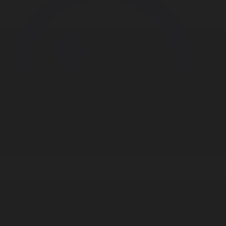
Корпорация туралы
Байланыс
Дистрибуция