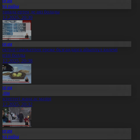
Қоғам
Ауа райы
станада ертең де аяз болады
0.12.2025, 20:39
Қоғам
лектрлі самокатпен ереже бұзғандарға айыппұл көлемі
елгілі болды
0.12.2025, 20:38
Қоғам
Білім
ектептегі жаңа ас мәзірі
0.12.2025, 20:32
Қоғам
Ауа райы