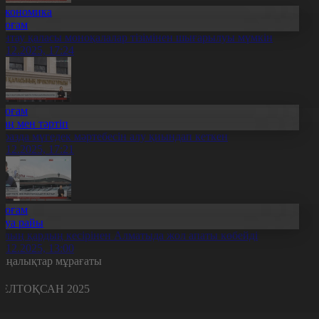
Экономика
Қоғам
ентау қаласы моноқалалар тізімінен шығарылуы мүмкін
0.12.2025, 17:24
Қоғам
Заң мен тәртіп
аразда мүгедек мәртебесін алу қиындап кеткен
0.12.2025, 17:21
Қоғам
Ауа райы
алың қардың кесірінен Алматыда жол апаты көбейді
0.12.2025, 13:00
аңалықтар мұрағаты
ЕЛТОҚСАН 2025
с