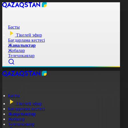
Басты
Тікелей эфир
Бағдарлама кестесі
Жаңалықтар
Жобалар
Телехикаялар
Басты
Тікелей эфир
Бағдарлама кестесі
Жаңалықтар
Жобалар
Телехикаялар