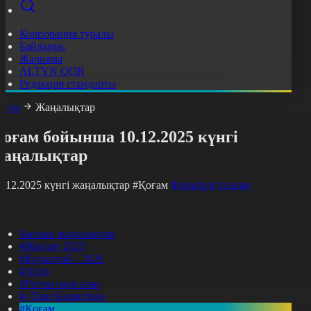
Корпорация туралы
Байланыс
Жарнама
ALTYN QOR
Редакция стандарты
асты
Жаңалықтар
оғам бойынша 10.12.2025 күнгі
жаңалықтар
0.12.2025 күнгі жаңалықтар
#Қоғам
Фильтрді тазалау
Барлық жаңалықтар
#Жолдау 2025
#Құрылтай - 2026
#Апта
#Ресми оқиғалар
#«Таза Қазақстан»
#Қоғам