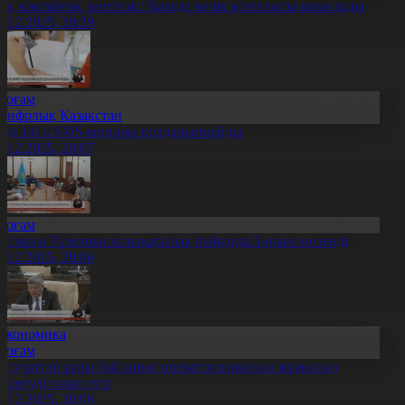
яз, көктайғақ, кептеліс: Қалада көлік қозғалысы қиындады
0.12.2025, 20:29
Қоғам
Цифрлық Қазақстан
нді 1414 SMS-кодтары қолданылмайды
0.12.2025, 20:07
Қоғам
асмина Түзелова халықаралық байқауда 3-орын иеленді
0.12.2025, 20:06
Экономика
Қоғам
епутаттар ұялы байланыс операторларының жұмысын
ексеруді талап етті
0.12.2025, 20:06