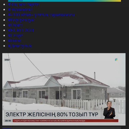
#Заң мен тәртіп
#Экономика
#«100 кітап» ұлттық сауалнамасы
#Референдум
#Оқиға
#EURO 2024
#Спорт
#Әлем
#Денсаулық