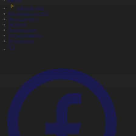
Тікелей эфир
Бағдарлама кестесі
Жаңалықтар
Жобалар
Телехикаялар
Мультсериалдар
Видеоархив