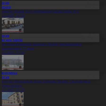
Қоғам
Aqparat
станада «Қазақ тілі» қоғамының құрылтайы өтті
0.12.2025, 17:32
Қоғам
Заң мен тәртіп
дам құқықтарының жалпыға бірдей декларациясы
абылданғанға 77 жыл
0.12.2025, 17:30
Экономика
Қоғам
авлодар облысының ауыл халқына бизнес санатындағы
аспана берілді
0.12.2025, 17:27