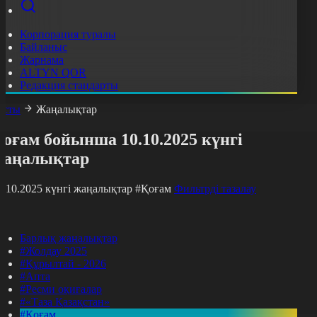
Корпорация туралы
Байланыс
Жарнама
ALTYN QOR
Редакция стандарты
асты
Жаңалықтар
оғам бойынша 10.10.2025 күнгі
жаңалықтар
0.10.2025 күнгі жаңалықтар
#Қоғам
Фильтрді тазалау
Барлық жаңалықтар
#Жолдау 2025
#Құрылтай - 2026
#Апта
#Ресми оқиғалар
#«Таза Қазақстан»
#Қоғам