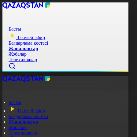
Басты
Тікелей эфир
Бағдарлама кестесі
Жаңалықтар
Жобалар
Телехикаялар
Басты
Тікелей эфир
Бағдарлама кестесі
Жаңалықтар
Жобалар
Телехикаялар