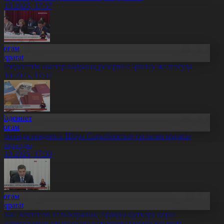
0.10.2025, 17:37
Қоғам
Aqparat
резиденттік жастар кадрлық резервіне іріктеу жалғасуда
0.10.2025, 17:32
Мәдениет
Қоғам
лматыда академик Шора Сарыбаевтың ғылыми мұрасы
лықталды
0.10.2025, 17:30
Қоғам
Aqparat
лжас Бектенов халықаралық Аралды құтқару қоры
асқармасының отырысына қатысушылармен кездесті