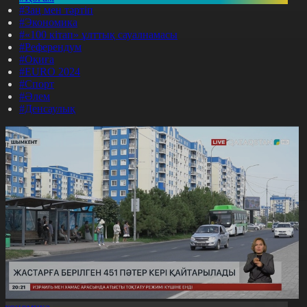
#Заң мен тәртіп
#Экономика
#«100 кітап» ұлттық сауалнамасы
#Референдум
#Оқиға
#EURO 2024
#Спорт
#Әлем
#Денсаулық