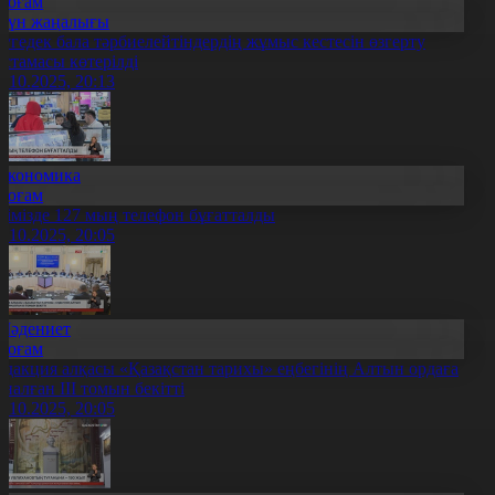
Қоғам
Күн жаңалығы
үгедек бала тәрбиелейтіндердің жұмыс кестесін өзгерту
астамасы көтерілді
0.10.2025, 20:13
Экономика
Қоғам
лімізде 127 мың телефон бұғатталды
0.10.2025, 20:05
Мәдениет
Қоғам
едакция алқасы «Қазақстан тарихы» еңбегінің Алтын ордаға
рналған ІІІ томын бекітті
0.10.2025, 20:05