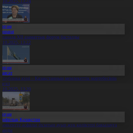
0.10.2025, 13:24
Қоғам
Aqparat
станада ХІІ азаматтық форум басталды
0.10.2025, 13:22
Қоғам
Саясат
еспублика күні – Қазақстанның мемлекеттік мәртебесінің
елгісі
0.10.2025, 13:20
Қоғам
Цифрлық Қазақстан
ымкентте асфальт бұзатын ауыр жүк көліктері бақылауға
лынды