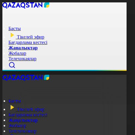
Басты
Тікелей эфир
Бағдарлама кестесі
Жаңалықтар
Жобалар
Телехикаялар
Басты
Тікелей эфир
Бағдарлама кестесі
Жаңалықтар
Жобалар
Телехикаялар