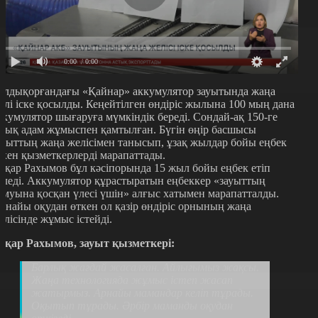
0:00
/ 0:00
алдықорғандағы «
Қайнар» аккумулятор зауытында жаңа
елі іске қосылды. Кеңейтілген өндіріс жылына 100 мың дана
ккумулятор шығаруға мүмкіндік береді. Сондай-ақ 150-ге
уық адам жұмыспен қамтылған. Бүгін өңір басшысы
ауыттың жаңа желісімен танысып, ұзақ жылдар бойы еңбек
ткен қызметкерлерді марапаттады.
сқар Рахымов бұл кәсіпорында 15 жыл бойы еңбек етіп
еледі. Аккумулятор құрастыратын еңбеккер «зауыттың
амуына қосқан үлесі үшін» алғыс хатымен марапатталды.
рнайы оқудан өткен ол қазір өндіріс орнының жаңа
елісінде жұмыс істейді.
сқар Рахымов,
зауыт қызметкері:
Барлық жағдай жасалған. Айлығымыз жақсы.
Жаңа технологияда жұмыс істеп жасап
жатырмыз. Арнайы мамандар келіп тұрады.
Оқытып тұрады. Әрбір маманды оқудан