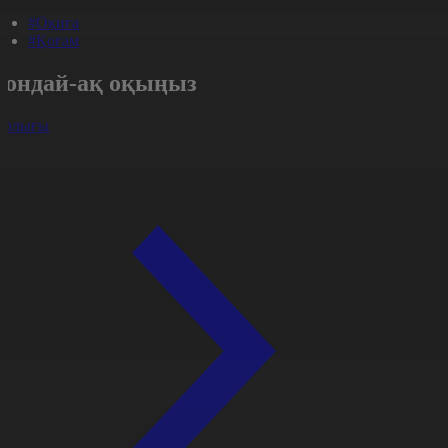
#Оқиға
#Қоғам
Сондай-ақ оқыңыз
арлығы