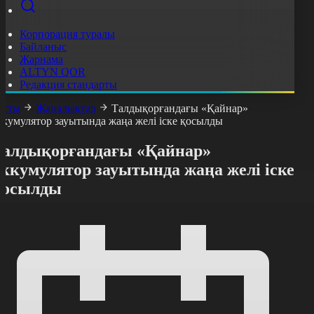
Корпорация туралы
Байланыс
Жарнама
ALTYN QOR
Редакция стандарты
асты
Жаңалықтар
Талдықорғандағы «Қайнар»
ккумулятор зауытында жаңа желі іске қосылды
Талдықорғандағы «Қайнар»
ккумулятор зауытында жаңа желі іске
қосылды