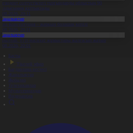
резидент солтүстіктегі тұрғындарды облыстың 90
ылдығымен құттықтады
7.08.2026, 20:11
Жаңалықтар
аңа Конституция – жарқын болашақ кепілі
7.08.2026, 20:11
Жаңалықтар
ұрылтай: Үгіт-насихат жұмыстары жалғасып жатыр
7.08.2026, 20:01
Басты
Тікелей эфир
Бағдарлама кестесі
Жаңалықтар
Жобалар
Телехикаялар
Мультсериалдар
Видеоархив