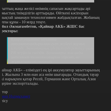
өткізеді.
ауыттың жаңа желісі өнімнің сапасын жақсартады әрі
ұмыстың тиімділігін арттырады. Өйткені кәсіпорын
олықтай заманауи технологиямен жабдықталған. Жобаның
алпы құны - 10 млрд теңге.
рбол Әжмағамбетов, «Қайнар АКБ» ЖШС бас
иректоры:
Қазіргі уақытта зауытта
автоматтандырылған есеп жүйесі жұмыс
істейді. Экономикалық үдерістерді реттеу үшін
PR жүйесін енгіздік. Болашақта жасанды
интеллект технологияларын үйреніп, өз
жұмысымызға енгіземіз.
Қайнар АКБ» - еліміздегі ең ірі аккумулятор зауыттарының
ірі. Жылына 3 млн-нан аса өнім шығарады. Отандық тауар
шкі нарықпен қатар Ресей, Германия және Орталық Азия
лдеріне экспортталады.
втор
амир Нұрмұхамет
өлісу