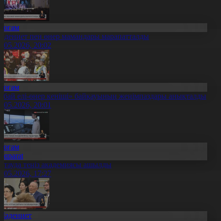
Қоғам
әдениет пен өнер мамандары марапатталды
1.05.2026, 20:02
Қоғам
Абай елі-өнер кеніші» байқауының жеңімпаздары анықталды
1.05.2026, 20:01
Қоғам
Aqparat
қтауда теңіз академиясы ашылды
1.05.2026, 17:27
Мәдениет