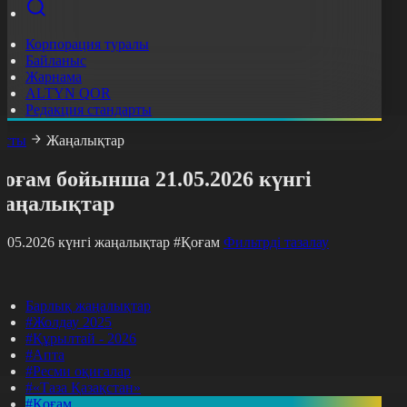
Корпорация туралы
Байланыс
Жарнама
ALTYN QOR
Редакция стандарты
асты
Жаңалықтар
оғам бойынша 21.05.2026 күнгі
жаңалықтар
1.05.2026 күнгі жаңалықтар
#Қоғам
Фильтрді тазалау
Барлық жаңалықтар
#Жолдау 2025
#Құрылтай - 2026
#Апта
#Ресми оқиғалар
#«Таза Қазақстан»
#Қоғам