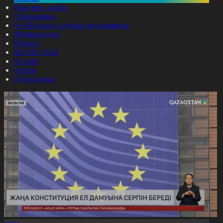
#Заң мен тәртіп
#Экономика
#«100 кітап» ұлттық сауалнамасы
#Референдум
#Оқиға
#EURO 2024
#Спорт
#Әлем
#Денсаулық