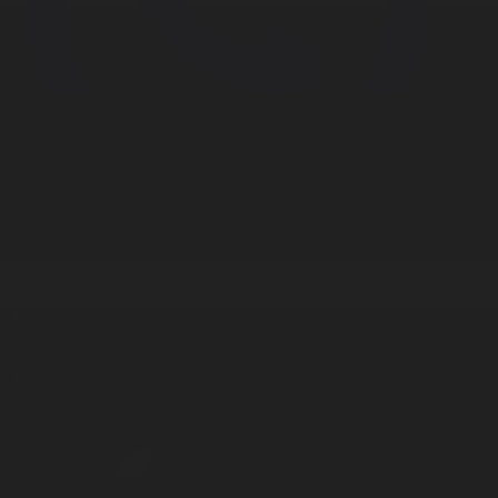
Корпорация туралы
Байланыс
Дистрибуция
Жарнама
Редакция стандарты