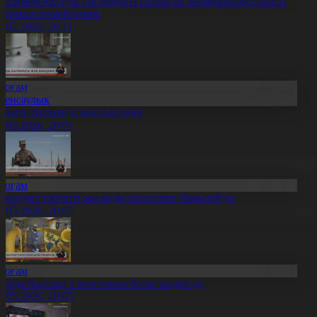
вазимемлекеттік сектордағы сыбайлас жемқорлыққа қарсы
с-қимыл күшейтілмек
1.05.2026, 20:11
Қоғам
Денсаулық
лемде баламасы жоқ вакцина
1.05.2026, 20:07
Қоғам
скердегі тәртіпті жасанды интеллект бақылайды
1.05.2026, 20:07
Қоғам
ңірде былтыр 4 млн тонна болат өндірілді
1.05.2026, 20:05