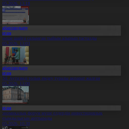
1.05.2026, 13:18
Хабарландыру
Қоғам
ірнеше шайға салынған тыйым алынып тасталды
1.05.2026, 13:03
Хабарландыру
Қоғам
СМ: Аутизмді толық емдеу туралы ақпарат жалған
1.05.2026, 13:00
Қоғам
кономикалық форум мүше елдердің инвестициялық
артымдылығын арттырады
1.05.2026, 10:30