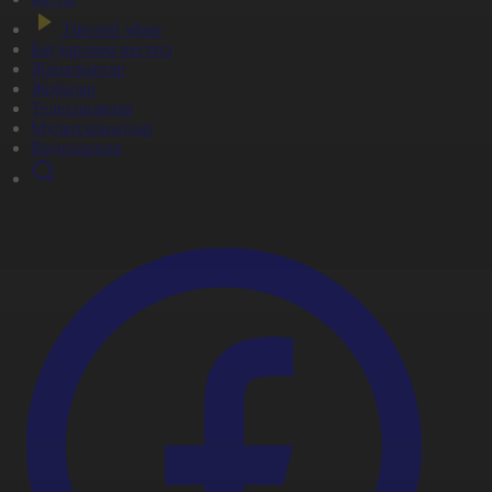
Тікелей эфир
Бағдарлама кестесі
Жаңалықтар
Жобалар
Телехикаялар
Мультсериалдар
Видеоархив