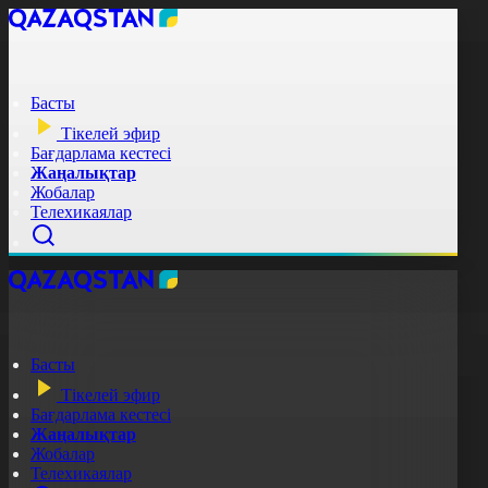
Басты
Тікелей эфир
Бағдарлама кестесі
Жаңалықтар
Жобалар
Телехикаялар
Басты
Тікелей эфир
Бағдарлама кестесі
Жаңалықтар
Жобалар
Телехикаялар