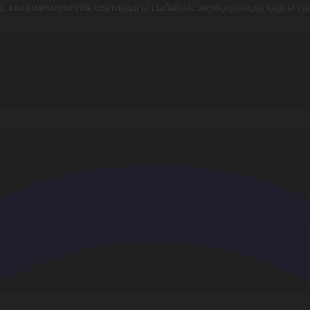
азимемлекеттік сектордағы сыбайлас жемқорлыққа қарсы саясат