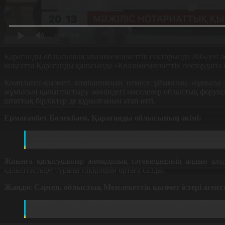
0:00
/ 0:00
Қарағанды облысының квазимемлекеттік секторында 200-ден а
мақсатта Қарағанды қаласында «Квазимемлекеттік сектордағы
Комплаенс-қызметі компанияның немесе ұйымның жұмысы за
жұмысын қалыптастыру жөніндегі мәселелер облыстық форумда
штаттық бірліктер де құрылғанын атап өтті.
Ермағанбет Бөлекбаев, Қарағанды облысының әкімі:
Мемлекет басшысы сыбайлас жемқорлыққа қарсы күре
бөлігі. Бұл саладағы ашықтық адалдық және есептілік
Жиынға қатысушылар жемқорлық тәуекелдерінің алдын алуда
қалыптастыру туралы пікірлерін ортаға салды.
Жандос Сәрсен, облыстық Мемлекеттік қызмет істері агентт
Комплеанс қызметі жай ғана бір формалды қызмет ре
ұйымның ішіндегі ашықтық пен жауапкершіліктің деңгей