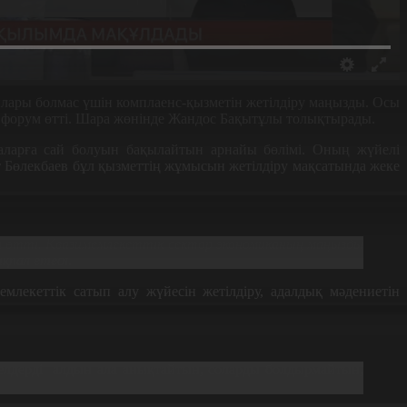
лары болмас үшін комплаенс-қызметін жетілдіру маңызды. Осы
 форум өтті. Шара жөнінде Жандос Бақытұлы толықтырады.
аларға сай болуын бақылайтын арнайы бөлімі. Оның жүйелі
 Бөлекбаев бұл қызметтің жұмысын жетілдіру мақсатында жеке
 өтті. Квазимемлекеттік сектор экономиканың маңызды
қпал етеді.
лекеттік сатып алу жүйесін жетілдіру, адалдық мәдениетін
келдерді алдын ала анықтайтын, соларды болдырмайтын,