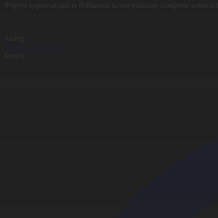
Форум қорытындысы бойынша қатысушылар тәжірибе алмасып, кв
Автор
Жандос Бақытұлы
Бөлісу