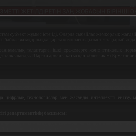
стам субъект жұмыс істейді. Оларда сыбайлас жемқорлық жағдай
 сыбайлас жемқорлыққа қарсы комплаенс-қызметі» тақырыбында
ңнамалық талаптарға, ішкі ережелерге және этикалық норм
 талқыланды. Шараға арнайы қатысқан облыс әкімі Ермағанбет
с еліміздің стратегиялық дамуында басым орын алатынын атап
ті нығайту қоғам сенімін арттырып өңірдің тұрақты дамуына ы
 цифрлық технологиялар мен жасанды интеллектті енгізу, мем
ігі департаментінің басшысы:
тінде емес, осы ұйымдарда, мекемелерде коррупциягендік тәуе
ін көтере алатын құрал ретінде көргіміз келеді.