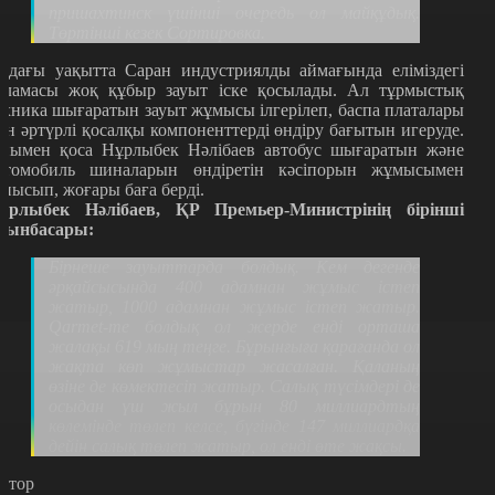
пришахтинск үшінші очередь ол майқұдық.
Төртінші кезек Сортировка.
лдағы уақытта Саран индустриялды аймағында еліміздегі
аламасы жоқ құбыр зауыт іске қосылады. Ал тұрмыстық
ехника шығаратын зауыт жұмысы ілгерілеп, баспа платалары
ен әртүрлі қосалқы компоненттерді өндіру бағытын игеруде.
нымен қоса Нұрлыбек Нәлібаев автобус шығаратын және
втомобиль шиналарын өндіретін кәсіпорын жұмысымен
анысып, жоғары баға берді.
ұрлыбек Нәлібаев, ҚР Премьер-Министрінің бірінші
рынбасары:
Бірнеше зауыттарда болдық. Кем дегенде
әрқайсысында 400 адамнан жұмыс істеп
жатыр, 1000 адамнан жұмыс істеп жатыр.
Qarmet-те болдық ол жерде енді орташа
жалақы 619 мың теңге. Бұрынғыға қарағанда ол
жақта көп жұмыстар жасалған. Қаланың
өзіне де көмектесіп жатыр. Салық түсімдері де
осыдан үш жыл бұрын 80 миллиардтың
көлемінде төлеп келсе, бүгінде 147 миллиардқа
дейін салық төлеп жатыр, ол енді өте жақсы.
втор