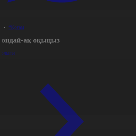
#Қоғам
Сондай-ақ оқыңыз
арлығы