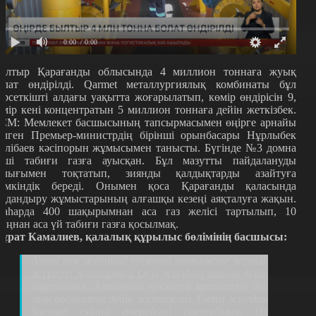
0:00
/ 0:00
ылтыр Қарағанды облысында 4 миллион тоннаға жуық
олат өндірілді. Qarmet металлургиялық комбинаты бұл
өрсеткішті алдағы уақытта жоғарылатып, көмір өндірісін 9,
емір кені концентратын 5 миллион тоннаға дейін жеткізбек.
СМ: Мемлекет басшысының тапсырмасымен өңірге арнайы
елген Премьер-министрдің бірінші орынбасары Нұрлыбек
әлібаев кәсіпорын жұмысымен танысты. Бүгінде №3 домна
еші табиғи газға ауысқан. Бұл мазутты пайдалануды
олығымен тоқтатып, зиянды қалдықтарды азайтуға
үмкіндік береді. Онымен қоса Қарағанды қаласында
аздандыру жұмыстарының алғашқы кезеңі аяқталуға жақын.
аһарда 400 шақырымнан аса газ желісі тартылып, 10
ыңнан аса үй табиғи газға қосылмақ.
ұрат Камалиев, қалалық құрылыс бөлімінің басшысы:
Алты мен жетінші пусковой комплексте жұмыс
жүргізіп жатырмыз. Осы жылдың аяғына дейін
аяқтаймыз. Алтыншы пусковой комплексті бес
мың абонентке дейін жеткіземіз. Ендігі жылдан
бастап екінші очередьті бастаймыз. Ол