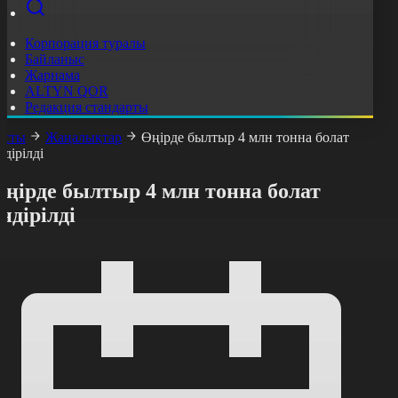
Корпорация туралы
Байланыс
Жарнама
ALTYN QOR
Редакция стандарты
асты
Жаңалықтар
Өңірде былтыр 4 млн тонна болат
ндірілді
Өңірде былтыр 4 млн тонна болат
ндірілді