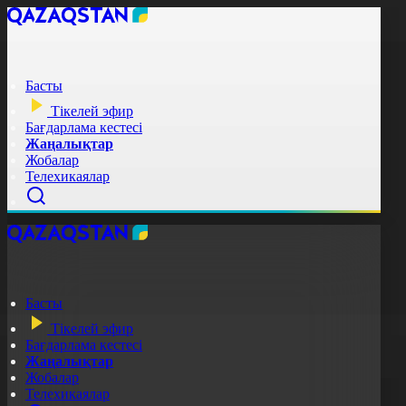
Басты
Тікелей эфир
Бағдарлама кестесі
Жаңалықтар
Жобалар
Телехикаялар
Басты
Тікелей эфир
Бағдарлама кестесі
Жаңалықтар
Жобалар
Телехикаялар