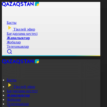
Басты
Тікелей эфир
Бағдарлама кестесі
Жаңалықтар
Жобалар
Телехикаялар
Басты
Тікелей эфир
Бағдарлама кестесі
Жаңалықтар
Жобалар
Телехикаялар