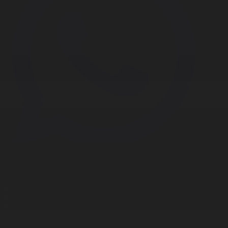
Корпорация туралы
Байланыс
Дистрибуция
Жарнама
Редакция стандарты