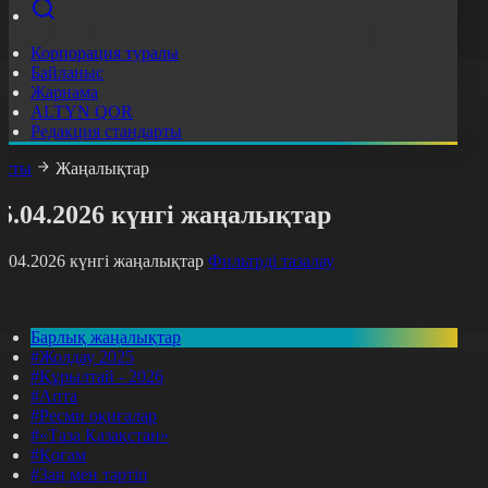
Корпорация туралы
Байланыс
Жарнама
ALTYN QOR
Редакция стандарты
асты
Жаңалықтар
5.04.2026 күнгі жаңалықтар
5.04.2026 күнгі жаңалықтар
Фильтрді тазалау
Барлық жаңалықтар
#Жолдау 2025
#Құрылтай - 2026
#Апта
#Ресми оқиғалар
#«Таза Қазақстан»
#Қоғам
#Заң мен тәртіп