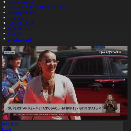
#Экономика
#«100 кітап» ұлттық сауалнамасы
#Референдум
#Оқиға
#EURO 2024
#Спорт
#Әлем
#Денсаулық
Мәдениет
Қоғам