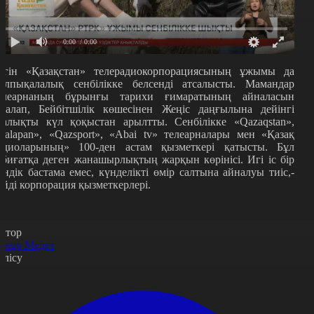
0:00
/ 0:00
үгін «Қазақстан» телерадиокорпорациясының ұжымы да
алпықалалық сенбілікке белсенді атсалысты. Мамандар
елеарнаның бұрынғы тарихи ғимаратының айналасын
азалап, Бейбітшілік көшесінен Жеңіс даңғылына дейінгі
ралықты күл қоқыстан арылтты. Сенбілікке «Qazaqstan»,
Balapan», «Qazsport», «Abai tv» телеарналары мен «Қазақ
адиоларының» 100-ден астам қызметкері қатысты. Бұл
абиғатқа деген жанашырлықтың жарқын көрінісі. Игі іс бір
үндік бастама емес, күнделікті өмір салтына айналуы тиіс,-
ейді корпорация қызметкерлері.
втор
рнұр Медет
өлісу