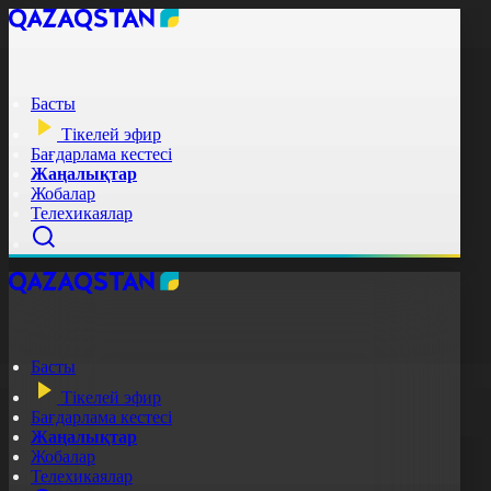
Басты
Тікелей эфир
Бағдарлама кестесі
Жаңалықтар
Жобалар
Телехикаялар
Басты
Тікелей эфир
Бағдарлама кестесі
Жаңалықтар
Жобалар
Телехикаялар