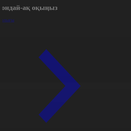
Сондай-ақ оқыңыз
арлығы