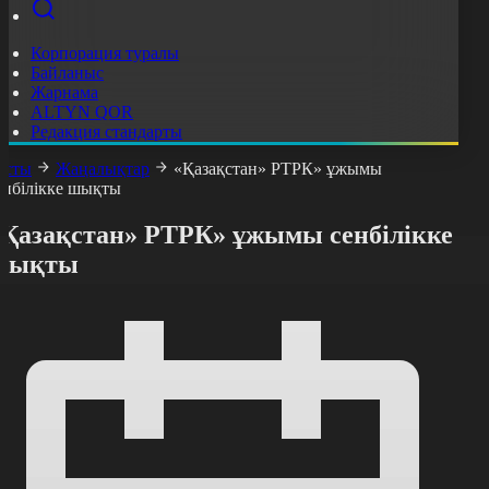
Корпорация туралы
Байланыс
Жарнама
ALTYN QOR
Редакция стандарты
асты
Жаңалықтар
«Қазақстан» РТРК» ұжымы
енбілікке шықты
«Қазақстан» РТРК» ұжымы сенбілікке
шықты