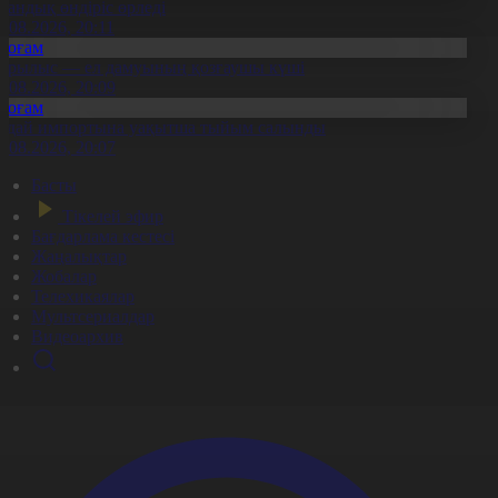
тандық өндіріс өрледі
8.08.2026, 20:11
Қоғам
ұрылыс — ел дамуының қозғаушы күші
8.08.2026, 20:09
Қоғам
идай импортына уақытша тыйым салынды
8.08.2026, 20:07
Басты
Тікелей эфир
Бағдарлама кестесі
Жаңалықтар
Жобалар
Телехикаялар
Мультсериалдар
Видеоархив