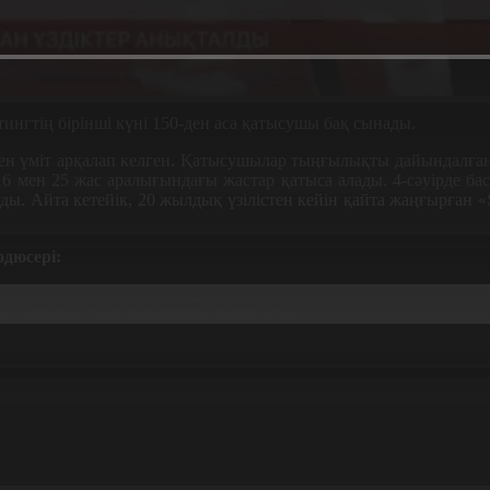
тингтің бірінші күні 150-ден аса қатысушы бақ сынады.
лкен үміт арқалап келген. Қатысушылар тыңғылықты дайындалғ
а 16 мен 25 жас аралығындағы жастар қатыса алады. 4-сәуірде б
ды. Айта кетейік, 20 жылдық үзілістен кейін қайта жаңғырған
«
дюсері:
ол береді. Өйткені, бұл жобада күннен-күнге өсе береді. Әр
ұл жобаны бүкіл Қазақстан күтіп жүр.