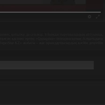
анымен, қобалжу да сезіледі. Ұйымдастырушылардың айтуынша,
асталған кастинг
ертең
«Qazaqstan»
телеарнасының Алматыдағы
SuperStar KZ»
жобасы
–
жас орындаушылардың кәсіби деңгейін
тіс болу оңай емес. Сондықтан әндерін де, өздерін де