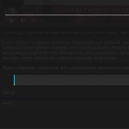
0:00
/ 0:00
Алматыда
«SuperStar kz»
мегажобасына іріктеу өтіп жатыр. Кас
Елдің түкпір-түкпірінен жиналған өнерпаздар бұл жолы да ү
Алматыға дейін іріктеу еліміздің сегіз өңірінде өткен. Жобағ
филиалында мәреге жетпек. Байқауға онлайн да қатысуға бола
шыңдап, үлкен сахнаға жол ашатын маңызды өнер алаңы.
Нұргүл Нұғман,
«SuperStar KZ»
жобасының музыкалық про
Мұндай жобалар көбірек болсын. Өйткені жастарға ж
реттейді. Репертуарын да көбейтеді. Менің ойымша б
Автор
Қуан Нұрақын
Бөлісу