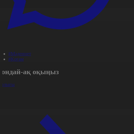
#Мәдениет
#Қоғам
Сондай-ақ оқыңыз
арлығы