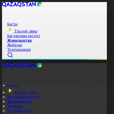
Басты
Тікелей эфир
Бағдарлама кестесі
Жаңалықтар
Жобалар
Телехикаялар
Басты
Тікелей эфир
Бағдарлама кестесі
Жаңалықтар
Жобалар
Телехикаялар