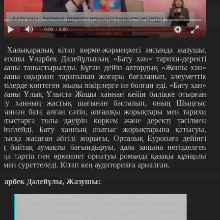
0:00
/ 0:00
IX
Халықаралық кітап көрме-жәрмеңкесі аясында жазушы,
арихшы Ұларбек Дәлейұлының
«
Бату хан
»
тарихи-деректі
оманы таныстырылды. Бұған дейін автордың
«
Жошы хан
»
оманы оқырман тарапынан жоғары бағаланып, әлеуметтік
елілерде көптеген жылы пікірлерге ие болған еді.
«
Бату хан
»
оманы Ұлық Ұлыста Жошы ханнан кейін билікке отырған
ату ханның жастық шағынан басталып, оның Шыңғыс
ағаннан бата алған сәтін, алғашқы жорықтары мен тарихи
артыстарға толы дәуірін көркем және деректі тәсілмен
ейнелейді. Бату ханның шығыс жорықтарына қатысуы,
атысқа жасаған әйгілі жорығы, Орталық Еуропаға дейінгі
ең байтақ аумақты бағындыруы, дала заңына негізделген
аңа тәртіп пен өркениет орнатуы романда қазақы құнарлы
ілмен суреттеледі. Кітап кең аудиторияға арналған.
ларбек Дәлейұлы, Жазушы:
Бұған мен «Ұлық ұлыс шежіресі» деген сериялық
атау қойғанмын. Сол сериялық атау негізінде әлі
алда біраз томдар жазылады. Алдағы уақытта