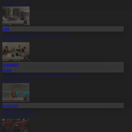
8.08.2026, 20:18
Білім
ітап оқып, 600 мың теңге ұтып ал
8.08.2026, 20:17
Мәдениет
Қоғам
нерді өнеге еткен Ерниязовтар отбасы
8.08.2026, 20:16
Мәдениет
әстүр мен креатив
8.08.2026, 20:13