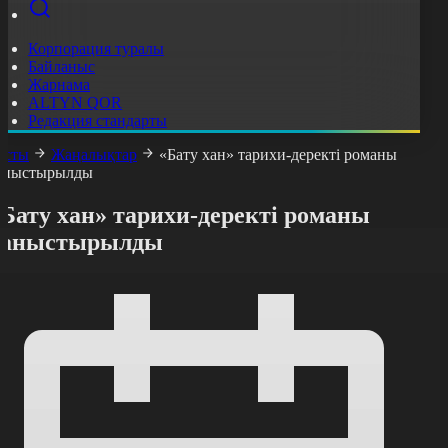
Корпорация туралы
Байланыс
Жарнама
ALTYN QOR
Редакция стандарты
асты
Жаңалықтар
«Бату хан» тарихи-деректі романы
аныстырылды
Бату хан» тарихи-деректі романы
таныстырылды