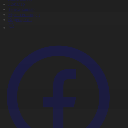
Жобалар
Телехикаялар
Мультсериалдар
Видеоархив