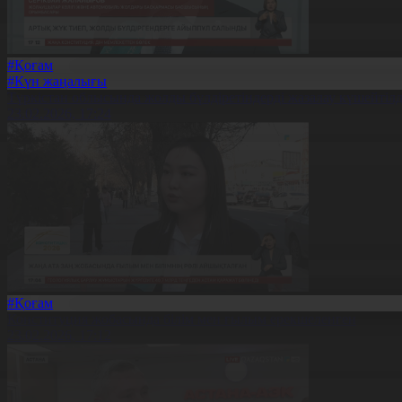
#Қоғам
#Күн жаңалығы
Түркістан облысында жолды бүлдіретіндерді жазалау күшейтілд
23.02.2026, 17:24
#Қоғам
Конституция жобасында білім мен ғылым ерекшеленген
23.02.2026, 17:12