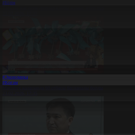
#Білім
Таразда жас прокурорлар клубы жұмыс істеп тұр
23.02.2026, 17:37
#Экономика
#Қоғам
Макинск қаласында 60 отбасы баспаналы болды
23.02.2026, 17:35