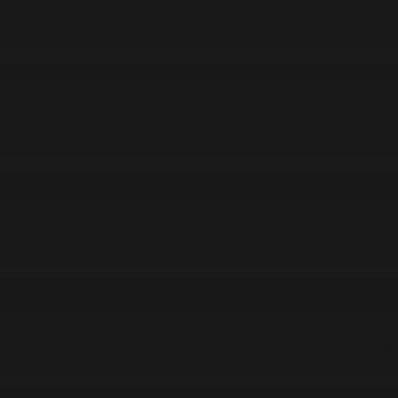
#Экономика
#«100 кітап» ұлттық сауалнамасы
#Референдум
#Оқиға
#EURO 2024
#Спорт
#Әлем
#Денсаулық