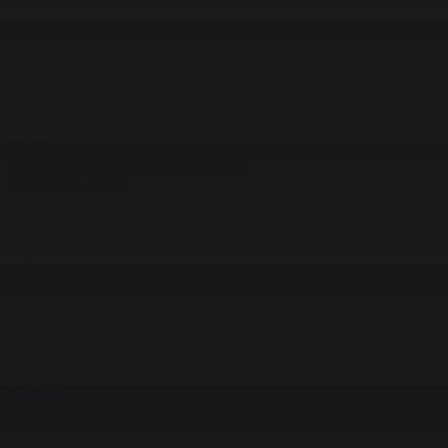
#Қоғам
Мал ұстаған шаруаның хәлі қалай?
23.02.2026, 20:13
#Қоғам
Колледж студенттері суды үнемдеу технологияларын пайдалана
23.02.2026, 20:10