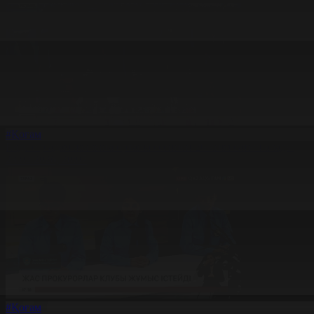
#Қоғам
Елде бір адам жылына орташа есеппен 26 киім сатып алады
23.02.2026, 20:07
#Қоғам