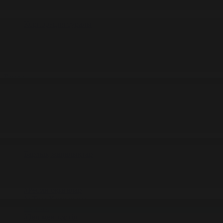
Корпорация туралы
Байланыс
Жарнама
ALTYN QOR
Редакция стандарты
Басты
Жаңалықтар
Қоғам бойынша 23.02.2026 күнгі жаңал
23.02.2026 күнгі жаңалықтар
#Қоғам
Фильтрді тазалау
Барлық жаңалықтар
#Жолдау 2025
#Құрылтай - 2026
#Апта
#Ресми оқиғалар
#«Таза Қазақстан»
#Қоғам
#Заң мен тәртіп