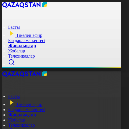
Басты
Тікелей эфир
Бағдарлама кестесі
Жаңалықтар
Жобалар
Телехикаялар
Басты
Тікелей эфир
Бағдарлама кестесі
Жаңалықтар
Жобалар
Телехикаялар