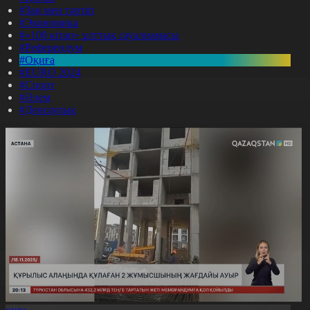
#Заң мен тәртіп
#Экономика
#«100 кітап» ұлттық сауалнамасы
#Референдум
#Оқиға
#EURO 2024
#Спорт
#Әлем
#Денсаулық