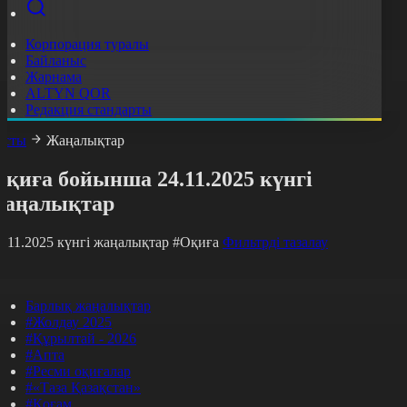
Корпорация туралы
Байланыс
Жарнама
ALTYN QOR
Редакция стандарты
асты
Жаңалықтар
қиға бойынша 24.11.2025 күнгі
жаңалықтар
4.11.2025 күнгі жаңалықтар
#Оқиға
Фильтрді тазалау
Барлық жаңалықтар
#Жолдау 2025
#Құрылтай - 2026
#Апта
#Ресми оқиғалар
#«Таза Қазақстан»
#Қоғам