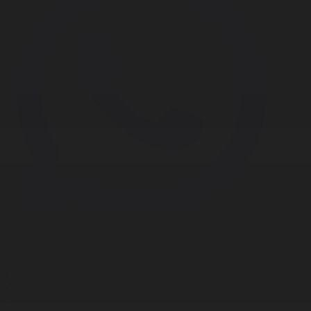
Корпорация туралы
Байланыс
Дистрибуция