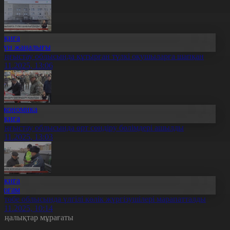
Оқиға
Күн жаңалығы
аңғыстау облысында құтырған түлкі оқушыларға шапқан
4.11.2025, 13:06
Экономика
Оқиға
аңғыстау облысында өрт сөндіру бөлімдері ашылды
4.11.2025, 13:03
Оқиға
Қоғам
қтөбе облысында үлгілі көлік жүргізушілері марапатталды
4.11.2025, 10:14
аңалықтар мұрағаты