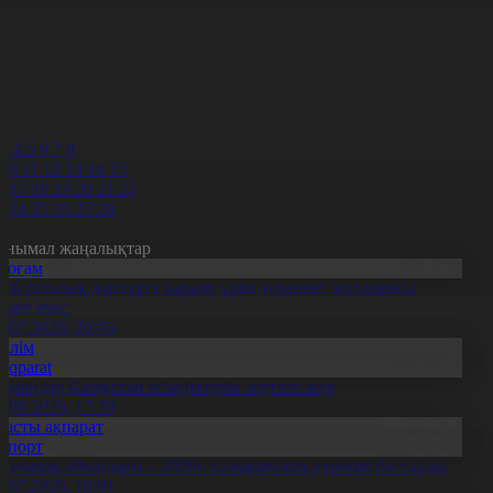
6
7
8
9
0
1
3
4
5
6
7
8
10
11
12
13
14
15
6
17
18
19
20
21
22
3
24
25
26
27
28
анымал жаңалықтар
Қоғам
нді салалық дәрігерге қаралу үшін терапевт жолдамасы
ажет емес
0.07.2026, 20:05
Білім
Aqparat
апондар Қазақстан өсімдіктерін зерттеп жүр
4.08.2026, 17:30
Басты ақпарат
Спорт
Болашақ ойындары – 2026» халықаралық турнирі басталды
0.07.2026, 10:01