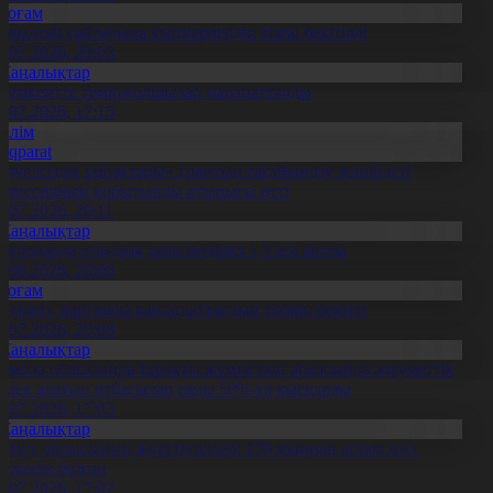
Қоғам
ұрылтай сайлауына үміткерлердің тізімі бекітілді
3.07.2026, 20:03
Жаңалықтар
ымкентте теміржолшылар марапатталды
1.07.2026, 17:15
Білім
Aqparat
Тәуелсіздік ұрпақтары» грантын тағайындау жөніндегі
омиссияның қорытынды отырысы өтті
1.07.2026, 20:11
Жаңалықтар
авлодарда отандық өнім өндірісі 1,5 есе артты
5.08.2026, 20:06
Қоғам
Әділет» партиясы кандидаттардың тізімін бекітті
0.07.2026, 20:08
Жаңалықтар
қмола облысында тұрақты жұмыстың арқасында әлеуметтік
өмек алатын отбасылар саны 50%-ға қысқарды
1.07.2026, 17:03
Жаңалықтар
етісу облысының жүргізушілері 170 мыңнан астам жол
режесін бұзған
1.07.2026, 17:02