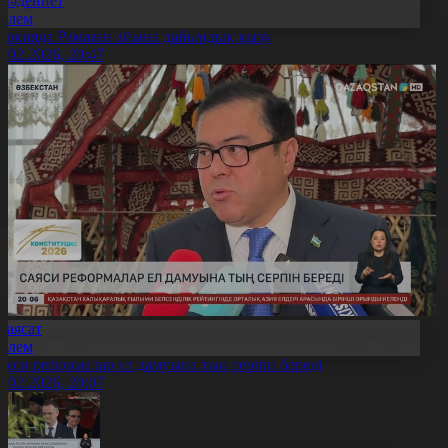
Мәдениет
Әлем
үркияда Рамазан айына дайындық қызу
8.02.2026, 20:47
Саясат
Әлем
аяси реформалар ел дамуына тың серпін береді
8.02.2026, 20:07