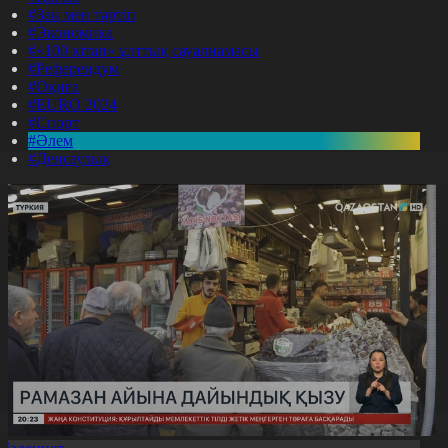
#Заң мен тәртіп
#Экономика
#«100 кітап» ұлттық сауалнамасы
#Референдум
#Оқиға
#EURO 2024
#Спорт
#Әлем
#Денсаулық