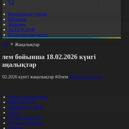
Корпорация туралы
Байланыс
Жарнама
ALTYN QOR
Редакция стандарты
асты
Жаңалықтар
лем бойынша 18.02.2026 күнгі
жаңалықтар
8.02.2026 күнгі жаңалықтар
#Әлем
Фильтрді тазалау
Барлық жаңалықтар
#Жолдау 2025
#Құрылтай - 2026
#Апта
#Ресми оқиғалар
#«Таза Қазақстан»
#Қоғам