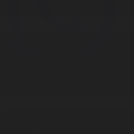
Корпорация туралы
Байланыс
Дистрибуция
Жарнама
Редакция стандарты