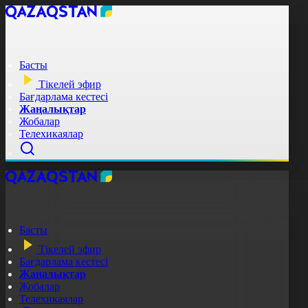
Басты
Тікелей эфир
Бағдарлама кестесі
Жаңалықтар
Жобалар
Телехикаялар
Басты
Тікелей эфир
Бағдарлама кестесі
Жаңалықтар
Жобалар
Телехикаялар