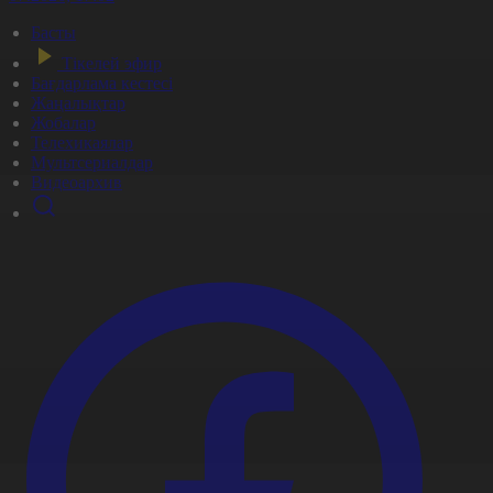
Басты
Тікелей эфир
Бағдарлама кестесі
Жаңалықтар
Жобалар
Телехикаялар
Мультсериалдар
Видеоархив