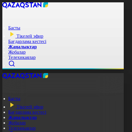
Басты
Тікелей эфир
Бағдарлама кестесі
Жаңалықтар
Жобалар
Телехикаялар
Басты
Тікелей эфир
Бағдарлама кестесі
Жаңалықтар
Жобалар
Телехикаялар