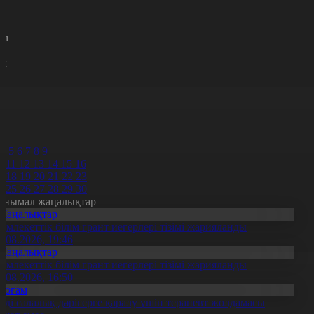
р
с
м
н
к
7
8
9
0
1
2
4
5
6
7
8
9
0
11
12
13
14
15
16
7
18
19
20
21
22
23
4
25
26
27
28
29
30
анымал жаңалықтар
Жаңалықтар
емлекеттік білім грант иегерлері тізімі жарияланды
7.08.2026, 19:46
Жаңалықтар
емлекеттік білім грант иегерлері тізімі жарияланды
7.08.2026, 16:50
Қоғам
нді салалық дәрігерге қаралу үшін терапевт жолдамасы