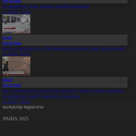
Денсаулық
ице-министр: Дәрі-дәрмек қымбаттамайды
1.11.2025, 13:12
Қоғам
Денсаулық
лімізде соңғы аптада 150 мыңнан аса адам тұмау жұқтырған
1.11.2025, 09:57
Саясат
Денсаулық
кімет отырысында геология саласын дамыту және халықты
әрі-дәрмекпен қамту мәселесі қаралады
1.11.2025, 09:52
аңалықтар мұрағаты
АРАША 2025
с
с