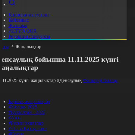
Корпорация туралы
Байланыс
Жарнама
ALTYN QOR
Редакция стандарты
асты
Жаңалықтар
енсаулық бойынша 11.11.2025 күнгі
жаңалықтар
1.11.2025 күнгі жаңалықтар
#Денсаулық
Фильтрді тазалау
Барлық жаңалықтар
#Жолдау 2025
#Құрылтай - 2026
#Апта
#Ресми оқиғалар
#«Таза Қазақстан»
#Қоғам