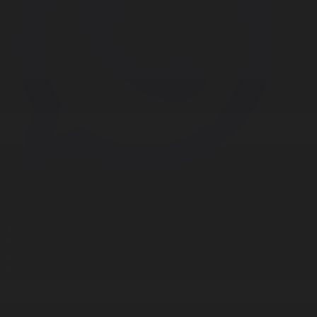
Корпорация туралы
Байланыс
Дистрибуция
Жарнама
Редакция стандарты