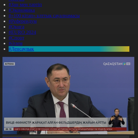
#Заң мен тәртіп
#Экономика
#«100 кітап» ұлттық сауалнамасы
#Референдум
#Оқиға
#EURO 2024
#Спорт
#Әлем
#Денсаулық