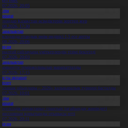
ажет емес
0.07.2026, 20:05
Білім
Aqparat
апондар Қазақстан өсімдіктерін зерттеп жүр
4.08.2026, 17:30
Жаңалықтар
авлодарда отандық өнім өндірісі 1,5 есе артты
5.08.2026, 20:06
Қоғам
ұрылтай сайлауына үміткерлердің тізімі бекітілді
3.07.2026, 20:03
Жаңалықтар
ымкентте теміржолшылар марапатталды
1.07.2026, 17:15
Басты ақпарат
Спорт
Болашақ ойындары – 2026» халықаралық турнирі басталды
0.07.2026, 10:01
Білім
Aqparat
Тәуелсіздік ұрпақтары» грантын тағайындау жөніндегі
омиссияның қорытынды отырысы өтті
1.07.2026, 20:11
Қоғам