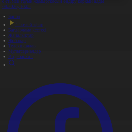
ұс еті мен тауық жұмыртқасын өндіру қарқын алды
7.08.2026, 10:05
Басты
Тікелей эфир
Бағдарлама кестесі
Жаңалықтар
Жобалар
Телехикаялар
Мультсериалдар
Видеоархив