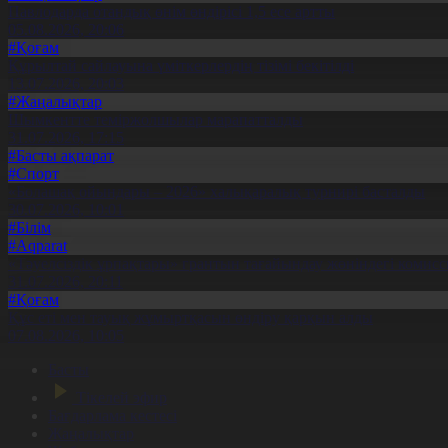
Павлодарда отандық өнім өндірісі 1,5 есе артты
05.08.2026, 20:06
#Қоғам
Құрылтай сайлауына үміткерлердің тізімі бекітілді
13.07.2026, 20:03
#Жаңалықтар
Шымкентте теміржолшылар марапатталды
31.07.2026, 17:15
#Басты ақпарат
#Спорт
«Болашақ ойындары – 2026» халықаралық турнирі басталды
30.07.2026, 10:01
#Білім
#Aqparat
«Тәуелсіздік ұрпақтары» грантын тағайындау жөніндегі коми
31.07.2026, 20:11
#Қоғам
Құс еті мен тауық жұмыртқасын өндіру қарқын алды
07.08.2026, 10:05
Басты
Тікелей эфир
Бағдарлама кестесі
Жаңалықтар