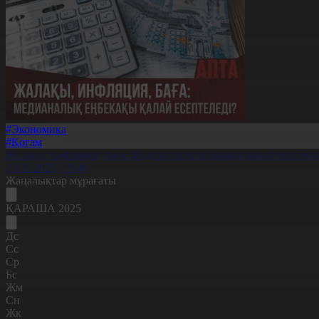
#Экономика
#Қоғам
Жалақы, инфляция, баға: Медианалық еңбекақы қалай есептеле
23.11.2025, 19:46
Жаңалықтар мұрағаты
ҚАРАША 2025
Дс
Сс
Ср
Бс
Жм
Сн
Жк