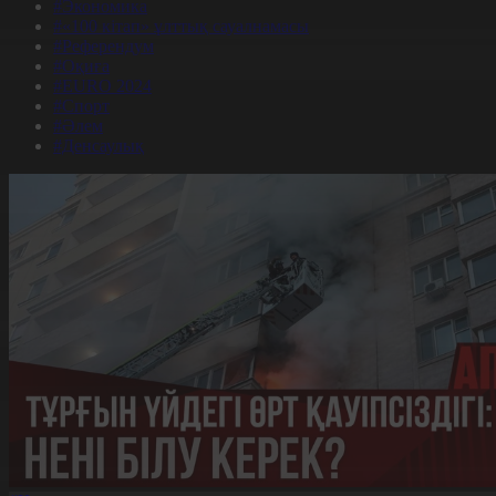
#Экономика
#«100 кітап» ұлттық сауалнамасы
#Референдум
#Оқиға
#EURO 2024
#Спорт
#Әлем
#Денсаулық