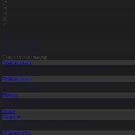
27
28
29
30
31
1
2
3
4
5
6
7
8
9
10
11
12
13
14
15
16
17
18
19
20
21
22
23
24
25
26
27
28
29
30
Танымал жаңалықтар
#Жаңалықтар
Мемлекеттік білім грант иегерлері тізімі жарияланды
07.08.2026, 19:46
#Жаңалықтар
Мемлекеттік білім грант иегерлері тізімі жарияланды
07.08.2026, 16:50
#Қоғам
Енді салалық дәрігерге қаралу үшін терапевт жолдамасы қажет 
30.07.2026, 20:05
#Білім
#Aqparat
Жапондар Қазақстан өсімдіктерін зерттеп жүр
04.08.2026, 17:30
#Жаңалықтар