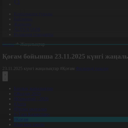
Корпорация туралы
Байланыс
Жарнама
ALTYN QOR
Редакция стандарты
Басты
Жаңалықтар
Қоғам бойынша 23.11.2025 күнгі жаңал
23.11.2025 күнгі жаңалықтар
#Қоғам
Фильтрді тазалау
Барлық жаңалықтар
#Жолдау 2025
#Құрылтай - 2026
#Апта
#Ресми оқиғалар
#«Таза Қазақстан»
#Қоғам
#Заң мен тәртіп