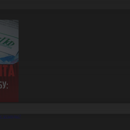
іс ұсынды?