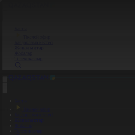
Басты
Тікелей эфир
Бағдарлама кестесі
Жаңалықтар
Жобалар
Телехикаялар
Басты
Тікелей эфир
Бағдарлама кестесі
Жаңалықтар
Жобалар
Телехикаялар