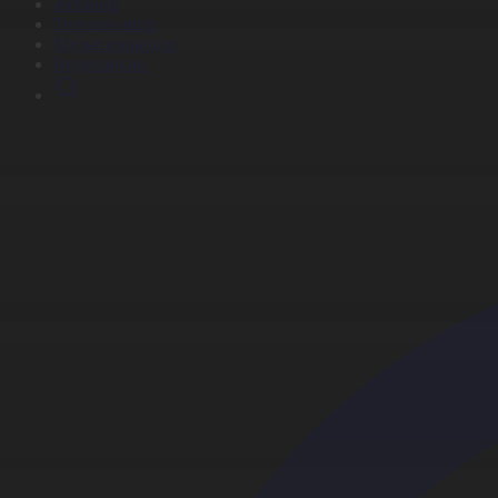
Жобалар
Телехикаялар
Мультсериалдар
Видеоархив