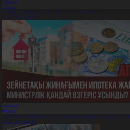
#Қоғам
#Апта
Тұрғын үйдегі өрт қауіпсіздігі: Нені білу керек?
23.11.2025, 19:50
#Қоғам
#Апта
Зейнетақы жинағымен ипотека жабу: Министрлік қандай өзгер
23.11.2025, 19:47