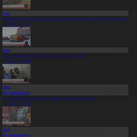
Әлем
ерманияда әскерге шақырылатындар екі есе көбейетін болды
4.11.2025, 13:12
Әлем
ҚШ-та аммиактан 36 адам зардап шекті
4.11.2025, 13:09
Әлем
Күн жаңалығы
аза секторында 44 мың балаға екпе салынады
4.11.2025, 10:05
Әлем
Күн жаңалығы