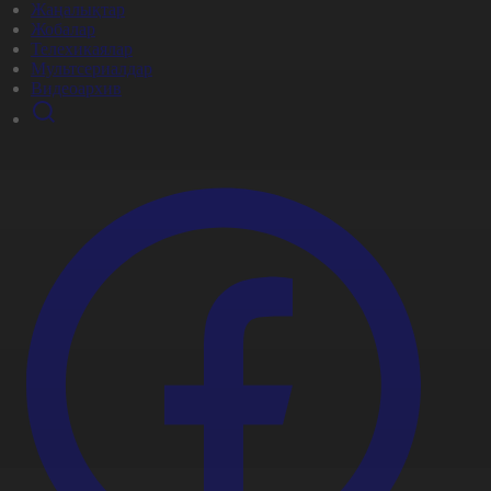
Жаңалықтар
Жобалар
Телехикаялар
Мультсериалдар
Видеоархив