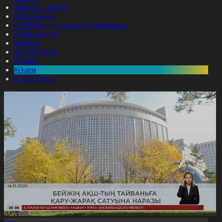
#Заң мен тәртіп
#Экономика
#«100 кітап» ұлттық сауалнамасы
#Референдум
#Оқиға
#EURO 2024
#Спорт
#Әлем
#Денсаулық