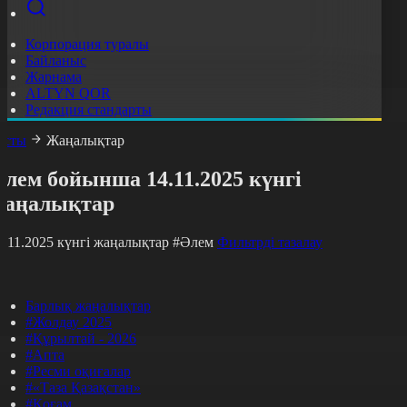
Корпорация туралы
Байланыс
Жарнама
ALTYN QOR
Редакция стандарты
асты
Жаңалықтар
лем бойынша 14.11.2025 күнгі
жаңалықтар
4.11.2025 күнгі жаңалықтар
#Әлем
Фильтрді тазалау
Барлық жаңалықтар
#Жолдау 2025
#Құрылтай - 2026
#Апта
#Ресми оқиғалар
#«Таза Қазақстан»
#Қоғам