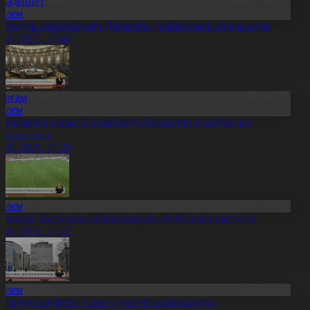
Мәдениет
Әлем
етелдік жанкүйерлер Димашты домбырамен қарсы алды
4.11.2025, 17:41
Қоғам
Әлем
арламентаралық Ассамблеяда Қазақстан ұсынған заң
ақұлданды
4.11.2025, 17:25
Әлем
үркияда бәстескен ойыншыларды футболдан шеттетті
4.11.2025, 17:22
Әлем
әскеуде қауіптің «сары» деңгейі жарияланды