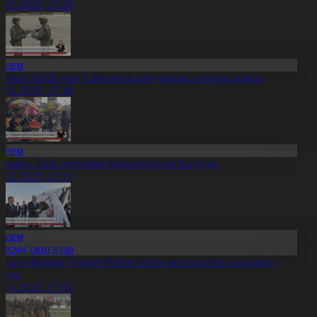
4.11.2025, 17:20
Әлем
ейжің АҚШ-тың Тайваньға қару-жарақ сатуына қарсы
4.11.2025, 17:18
Әлем
Хамас» Газа секторын бақылауға ала бастады
4.11.2025, 17:15
Әлем
Ресми оқиғалар
асым-Жомарт Тоқаев Өзбекстанға мемлекеттік сапармен
арды
4.11.2025, 17:05