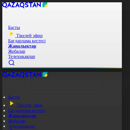
Басты
Тікелей эфир
Бағдарлама кестесі
Жаңалықтар
Жобалар
Телехикаялар
Басты
Тікелей эфир
Бағдарлама кестесі
Жаңалықтар
Жобалар
Телехикаялар