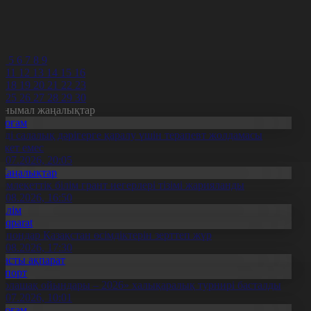
9
0
1
2
4
5
6
7
8
9
0
11
12
13
14
15
16
7
18
19
20
21
22
23
4
25
26
27
28
29
30
анымал жаңалықтар
Қоғам
нді салалық дәрігерге қаралу үшін терапевт жолдамасы
ажет емес
0.07.2026, 20:05
Жаңалықтар
емлекеттік білім грант иегерлері тізімі жарияланды
7.08.2026, 16:50
Білім
Aqparat
апондар Қазақстан өсімдіктерін зерттеп жүр
4.08.2026, 17:30
Басты ақпарат
Спорт
Болашақ ойындары – 2026» халықаралық турнирі басталды
0.07.2026, 10:01
Қоғам