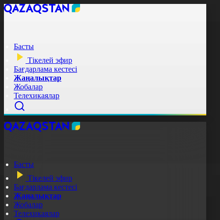
Басты
Тікелей эфир
Бағдарлама кестесі
Жаңалықтар
Жобалар
Телехикаялар
Басты
Тікелей эфир
Бағдарлама кестесі
Жаңалықтар
Жобалар
Телехикаялар