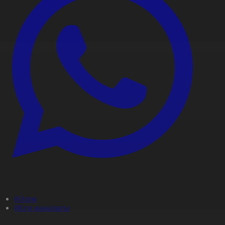
#Әлем
#Күн жаңалығы