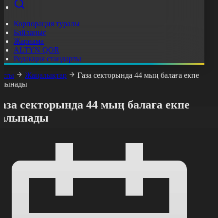
Корпорация туралы
Байланыс
Жарнама
ALTYN QOR
Редакция стандарты
асты
Жаңалықтар
Газа секторында 44 мың балаға екпе
алынады
аза секторында 44 мың балаға екпе
салынады