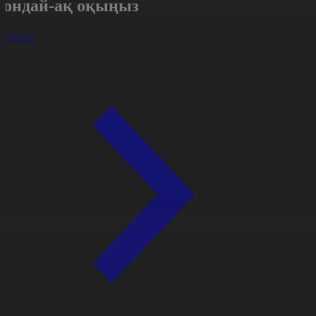
Сондай-ақ оқыңыз
арлығы