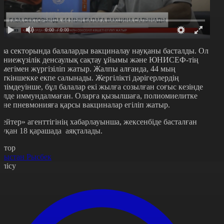
0:00
/ 0:00
аза секторында балаларды вакциналау науқаны басталды. Ол
үниежүзілік денсаулық сақтау ұйымы және ЮНИСЕФ-тің
өмегімен жүргізіліп жатыр. Жалпы алғанда, 44 мың
еткіншекке екпе салынады. Жергілікті дәрігерлердің
әлімдеуінше, бұл балалар екі жылға созылған соғыс кезінде
үлде иммундалмаған. Оларға қызылшаға, полиомиелитке
әне пневмонияға қарсы вакциналар егіліп жатыр.
Рейтер» агенттігінің хабарлауынша, жексенбіде басталған
ауқан 18 қарашада аяқталады.
втор
рыстан Рысбек
өлісу