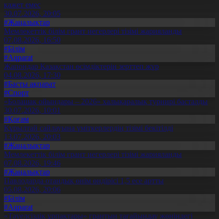
қажет емес
30.07.2026, 20:05
#Жаңалықтар
Мемлекеттік білім грант иегерлері тізімі жарияланды
07.08.2026, 16:50
#Білім
#Aqparat
Жапондар Қазақстан өсімдіктерін зерттеп жүр
04.08.2026, 17:30
#Басты ақпарат
#Спорт
«Болашақ ойындары – 2026» халықаралық турнирі басталды
30.07.2026, 10:01
#Қоғам
Құрылтай сайлауына үміткерлердің тізімі бекітілді
13.07.2026, 20:03
#Жаңалықтар
Мемлекеттік білім грант иегерлері тізімі жарияланды
07.08.2026, 19:46
#Жаңалықтар
Павлодарда отандық өнім өндірісі 1,5 есе артты
05.08.2026, 20:06
#Білім
#Aqparat
«Тәуелсіздік ұрпақтары» грантын тағайындау жөніндегі