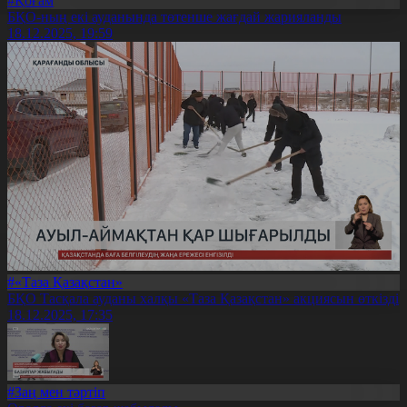
#Қоғам
БҚО-ның екі ауданында төтенше жағдай жарияланды
18.12.2025, 19:59
#«Таза Қазақстан»
БҚО Тасқала ауданы халқы «Таза Қазақстан» акциясын өткізді
18.12.2025, 17:35
#Заң мен тәртіп