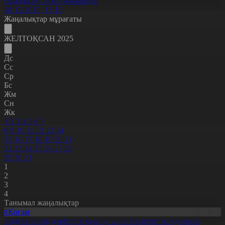
Оралда екі базар жабылады
18.12.2025, 13:15
Жаңалықтар мұрағаты
ЖЕЛТОҚСАН 2025
Дс
Сс
Ср
Бс
Жм
Сн
Жк
1
2
3
4
5
6
7
8
9
10
11
12
13
14
15
16
17
18
19
20
21
22
23
24
25
26
27
28
29
30
31
1
2
3
4
Танымал жаңалықтар
#Қоғам
Енді салалық дәрігерге қаралу үшін терапевт жолдамасы