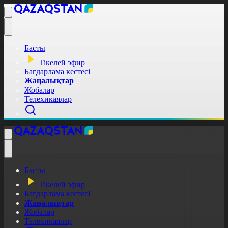
Басты
Тікелей эфир
Бағдарлама кестесі
Жаңалықтар
Жобалар
Телехикаялар
Басты
Тікелей эфир
Бағдарлама кестесі
Жаңалықтар
Жобалар
Телехикаялар