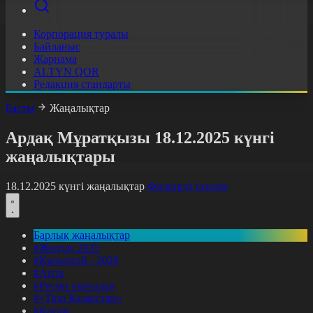
Корпорация туралы
Байланыс
Жарнама
ALTYN QOR
Редакция стандарты
Басты
Жаңалықтар
Ардақ Мұратқызы 18.12.2025 күнгі
жаңалықтары
18.12.2025 күнгі жаңалықтар
Фильтрді тазалау
Барлық жаңалықтар
#Жолдау 2025
#Құрылтай - 2026
#Апта
#Ресми оқиғалар
#«Таза Қазақстан»
#Қоғам