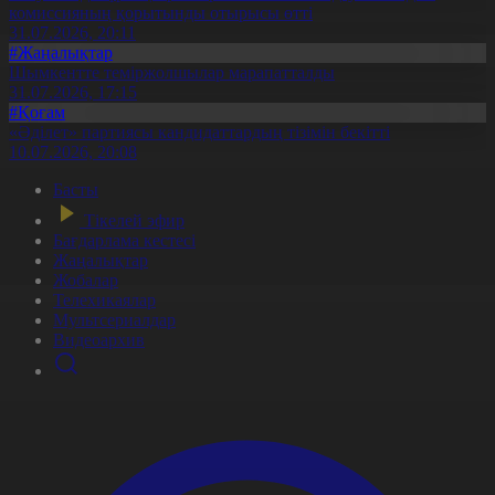
комиссияның қорытынды отырысы өтті
31.07.2026, 20:11
#Жаңалықтар
Шымкентте теміржолшылар марапатталды
31.07.2026, 17:15
#Қоғам
«Әділет» партиясы кандидаттардың тізімін бекітті
10.07.2026, 20:08
Басты
Тікелей эфир
Бағдарлама кестесі
Жаңалықтар
Жобалар
Телехикаялар
Мультсериалдар
Видеоархив