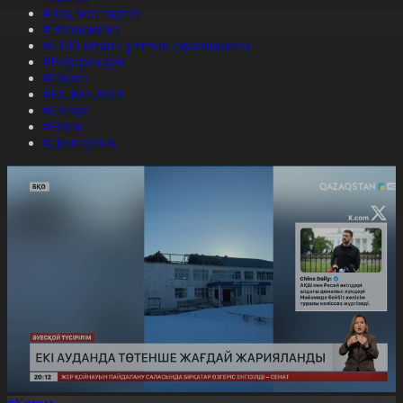
#Заң мен тәртіп
#Экономика
#«100 кітап» ұлттық сауалнамасы
#Референдум
#Оқиға
#EURO 2024
#Спорт
#Әлем
#Денсаулық