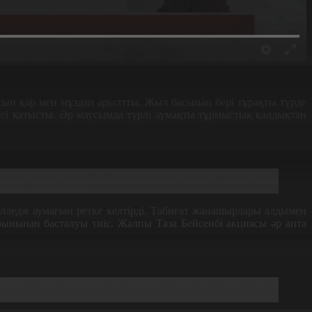
асын қар мен мұздан арылтты. Жыл басынан бері тұрақты түрде
і қатысты. Әр маусымда түрлі аумақты тұрмыстық қалдықтан
Ол енді тек қана аула, әлде қала тұрғындары емес, барлық
ұмыс жүргізілуде.
олледж аумағын ретке келтірді. Табиғат жанашырлары алдымен
ынынан басталуы тиіс. Жалпы Таза Бейсенбі акциясы әр апта
азалық енді өзімізден басталады. Әркім өз ауласын таза