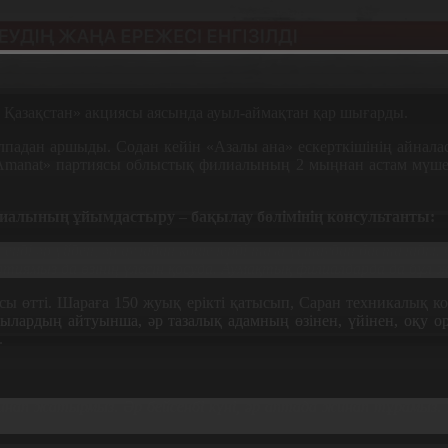
 Қазақстан» акциясы аясында ауыл-аймақтан қар шығарды.
ұлпадан аршыды. Содан кейін «Азалы ана» ескерткішінің айнал
Amanat» партиясы облыстық филиалының 2 мыңнан астам мүшес
алының ұйымдастыру – бақылау бөлімінің консультанты:
л енді әр үйден, әр ауладан көшелерді таза ұстаудан басталады. 
ямыз да өзінің үлесін қосуда. Аумақтық филиалдарда да бұл ж
сы өтті. Шараға 150 жуық ерікті қатысып, Саран техникалық к
ардың айтуынша, әр тазалық адамның өзінен, үйінен, оқу ор
.
инап жатырмыз. Әр бейсенбі күні, әр аптада жинап тұрамыз. Т