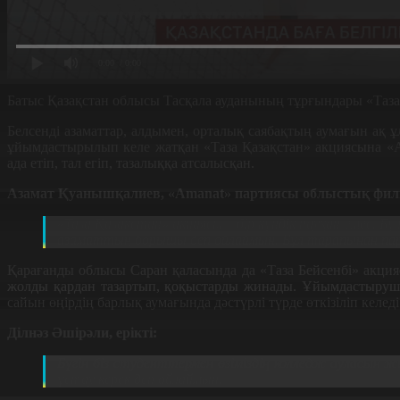
0:00
/ 0:00
Батыс Қазақстан облысы Тасқала ауданының тұрғындары «Таза
Белсенді азаматтар, алдымен, орталық саябақтың аумағын ақ 
ұйымдастырылып келе жатқан «Таза Қазақстан» акциясына «
ада етіп, тал егіп, тазалыққа атсалысқан.
Азамат Қуанышқалиев, «Amanat» партиясы облыстық фили
«Таза Қазақстан» акциясы – бір күндік науқан емес. Бұ
азаматтың борышы деп ойлаймын. Бұл тарапынан парти
Қарағанды облысы Саран қаласында да «Таза Бейсенбі» акция
жолды қардан тазартып, қоқыстарды жинады. Ұйымдастырушыл
сайын өңірдің барлық аумағында дәстүрлі түрде өткізіліп келеді
Ділнәз Әшірәли, ерікті:
Бүгін біз студенттермен өзіміздің колледж ауласын ж
ұстау керек деп ойлаймын.