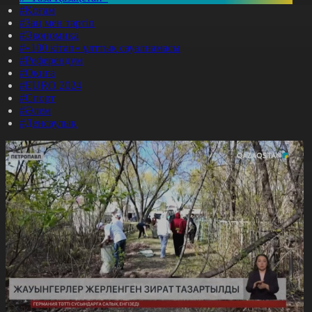
#Қоғам
#Заң мен тәртіп
#Экономика
#«100 кітап» ұлттық сауалнамасы
#Референдум
#Оқиға
#EURO 2024
#Спорт
#Әлем
#Денсаулық