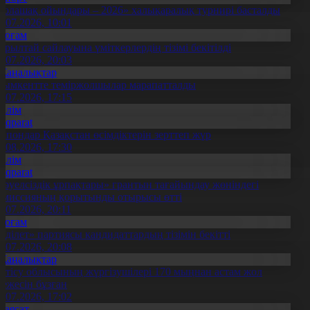
Болашақ ойындары – 2026» халықаралық турнирі басталды
0.07.2026, 10:01
Қоғам
ұрылтай сайлауына үміткерлердің тізімі бекітілді
3.07.2026, 20:03
Жаңалықтар
ымкентте теміржолшылар марапатталды
1.07.2026, 17:15
Білім
Aqparat
апондар Қазақстан өсімдіктерін зерттеп жүр
4.08.2026, 17:30
Білім
Aqparat
Тәуелсіздік ұрпақтары» грантын тағайындау жөніндегі
омиссияның қорытынды отырысы өтті
1.07.2026, 20:11
Қоғам
Әділет» партиясы кандидаттардың тізімін бекітті
0.07.2026, 20:08
Жаңалықтар
етісу облысының жүргізушілері 170 мыңнан астам жол
режесін бұзған
1.07.2026, 17:02
Саясат