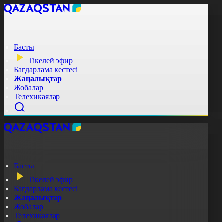
Басты
Тікелей эфир
Бағдарлама кестесі
Жаңалықтар
Жобалар
Телехикаялар
Басты
Тікелей эфир
Бағдарлама кестесі
Жаңалықтар
Жобалар
Телехикаялар