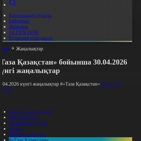
Корпорация туралы
Байланыс
Жарнама
ALTYN QOR
Редакция стандарты
асты
Жаңалықтар
Таза Қазақстан» бойынша 30.04.2026
күнгі жаңалықтар
0.04.2026 күнгі жаңалықтар
#«Таза Қазақстан»
Фильтрді
азалау
Барлық жаңалықтар
#Жолдау 2025
#Құрылтай - 2026
#Апта
#Ресми оқиғалар
#«Таза Қазақстан»