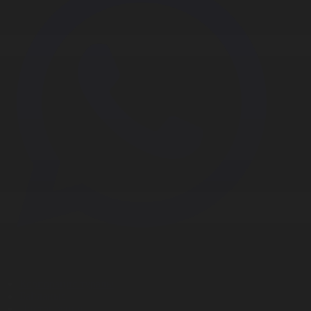
Корпорация туралы
Байланыс
Дистрибуция