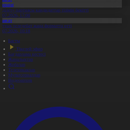
Aqparat
Әділет» партиясы кандидаттар тізімін бекітті
0.07.2026, 17:00
Саясат
лттық теледебат жаңа форматта өтті
0.07.2026, 10:18
Басты
Тікелей эфир
Бағдарлама кестесі
Жаңалықтар
Жобалар
Телехикаялар
Мультсериалдар
Видеоархив