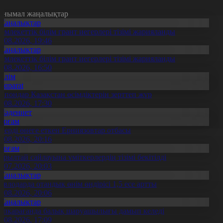
анымал жаңалықтар
Жаңалықтар
емлекеттік білім грант иегерлері тізімі жарияланды
7.08.2026, 19:46
Жаңалықтар
емлекеттік білім грант иегерлері тізімі жарияланды
7.08.2026, 16:50
Білім
Aqparat
апондар Қазақстан өсімдіктерін зерттеп жүр
4.08.2026, 17:30
Мәдениет
Қоғам
нерді өнеге еткен Ерниязовтар отбасы
8.08.2026, 20:16
Қоғам
ұрылтай сайлауына үміткерлердің тізімі бекітілді
3.07.2026, 20:03
Жаңалықтар
авлодарда отандық өнім өндірісі 1,5 есе артты
5.08.2026, 20:06
Жаңалықтар
үпқарағанда балық шаруашылығы дамып келеді
7.08.2026, 17:09