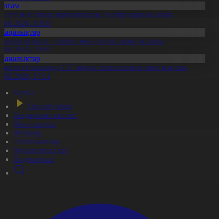
Қоғам
ұс еті мен тауық жұмыртқасын өндіру қарқын алды
7.08.2026, 10:05
Жаңалықтар
ерейлі отбасы – тәрбие мен дәстүр сабақтастығы
7.08.2026, 20:19
Жаңалықтар
қмола облысында 157 науқас трансплантацияға мұқтаж
6.08.2026, 17:11
Басты
Тікелей эфир
Бағдарлама кестесі
Жаңалықтар
Жобалар
Телехикаялар
Мультсериалдар
Видеоархив