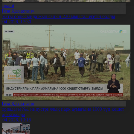
Aqparat
«Таза Қазақстан»
лматы облысында жыл сайын 220 мың тал егетін болды
7.04.2026, 17:30
«Таза Қазақстан»
лордадағы №1 индустриялық парк аумағына 1000 түп көшет
тырғызылды
7.04.2026, 13:15