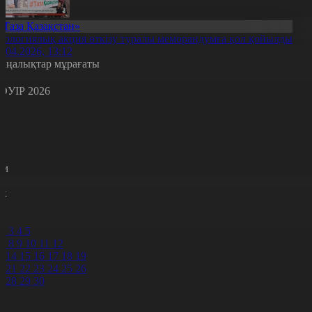
«Таза Қазақстан»
кологиялық акция өткізу туралы меморандумға қол қойылды
7.04.2026, 13:12
аңалықтар мұрағаты
ӘУІР 2026
с
с
р
с
м
н
к
0
1
2
3
4
5
7
8
9
10
11
12
3
14
15
16
17
18
19
0
21
22
23
24
25
26
7
28
29
30