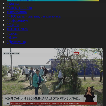
#Қоғам
#Заң мен тәртіп
#Экономика
#«100 кітап» ұлттық сауалнамасы
#Референдум
#Оқиға
#EURO 2024
#Спорт
#Әлем
#Денсаулық