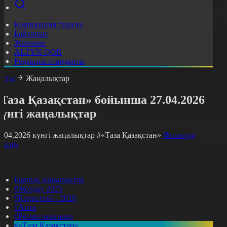
Корпорация туралы
Байланыс
Жарнама
ALTYN QOR
Редакция стандарты
асты
Жаңалықтар
Таза Қазақстан» бойынша 27.04.2026
күнгі жаңалықтар
7.04.2026 күнгі жаңалықтар
#«Таза Қазақстан»
Фильтрді
азалау
Барлық жаңалықтар
#Жолдау 2025
#Құрылтай - 2026
#Апта
#Ресми оқиғалар
#«Таза Қазақстан»