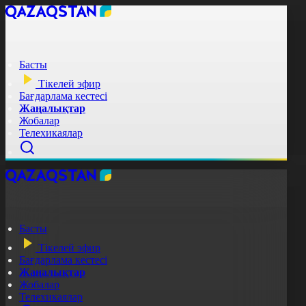
Басты
Тікелей эфир
Бағдарлама кестесі
Жаңалықтар
Жобалар
Телехикаялар
Басты
Тікелей эфир
Бағдарлама кестесі
Жаңалықтар
Жобалар
Телехикаялар