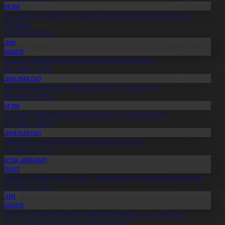
Қоғам
нді салалық дәрігерге қаралу үшін терапевт жолдамасы
ажет емес
0.07.2026, 20:05
Білім
Aqparat
апондар Қазақстан өсімдіктерін зерттеп жүр
4.08.2026, 17:30
Жаңалықтар
авлодарда отандық өнім өндірісі 1,5 есе артты
5.08.2026, 20:06
Қоғам
ұрылтай сайлауына үміткерлердің тізімі бекітілді
3.07.2026, 20:03
Жаңалықтар
ымкентте теміржолшылар марапатталды
1.07.2026, 17:15
Басты ақпарат
Спорт
Болашақ ойындары – 2026» халықаралық турнирі басталды
0.07.2026, 10:01
Білім
Aqparat
Тәуелсіздік ұрпақтары» грантын тағайындау жөніндегі
омиссияның қорытынды отырысы өтті