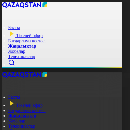
Басты
Тікелей эфир
Бағдарлама кестесі
Жаңалықтар
Жобалар
Телехикаялар
Басты
Тікелей эфир
Бағдарлама кестесі
Жаңалықтар
Жобалар
Телехикаялар