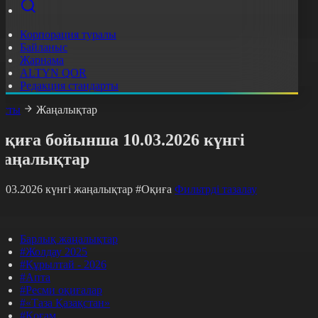
Корпорация туралы
Байланыс
Жарнама
ALTYN QOR
Редакция стандарты
асты
Жаңалықтар
қиға бойынша 10.03.2026 күнгі
жаңалықтар
0.03.2026 күнгі жаңалықтар
#Оқиға
Фильтрді тазалау
Барлық жаңалықтар
#Жолдау 2025
#Құрылтай - 2026
#Апта
#Ресми оқиғалар
#«Таза Қазақстан»
#Қоғам