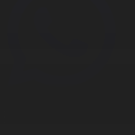
Корпорация туралы
Байланыс
Дистрибуция
Жарнама
Редакция стандарты