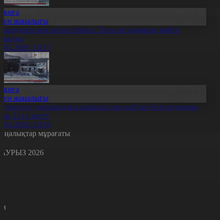
Оқиға
Күн жаңалығы
тыраудағы жоғалған отбасы: Тағы екі адамның мәйіті
абылды
0.03.2026, 10:17
Оқиға
Күн жаңалығы
учинскте дәмханадағы жарылыстан қайтыс болғандардың
аны 11-ге жетті
0.03.2026, 10:16
аңалықтар мұрағаты
АУРЫЗ 2026
с
с
р
с
м
н