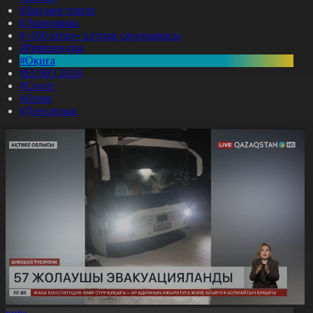
#Заң мен тәртіп
#Экономика
#«100 кітап» ұлттық сауалнамасы
#Референдум
#Оқиға
#EURO 2024
#Спорт
#Әлем
#Денсаулық