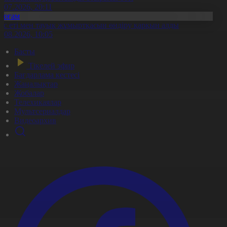
1.07.2026, 20:11
Қоғам
ұс еті мен тауық жұмыртқасын өндіру қарқын алды
7.08.2026, 10:05
Басты
Тікелей эфир
Бағдарлама кестесі
Жаңалықтар
Жобалар
Телехикаялар
Мультсериалдар
Видеоархив