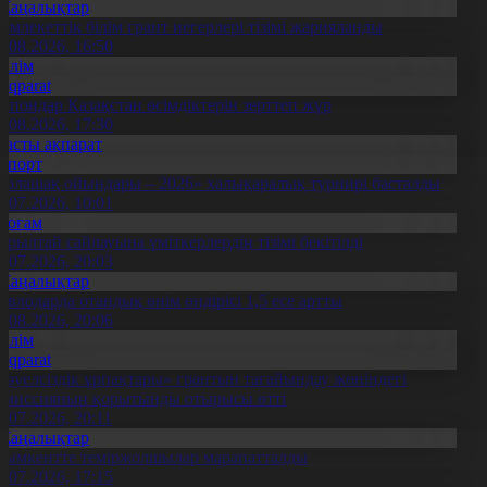
Жаңалықтар
емлекеттік білім грант иегерлері тізімі жарияланды
7.08.2026, 16:50
Білім
Aqparat
апондар Қазақстан өсімдіктерін зерттеп жүр
4.08.2026, 17:30
Басты ақпарат
Спорт
Болашақ ойындары – 2026» халықаралық турнирі басталды
0.07.2026, 10:01
Қоғам
ұрылтай сайлауына үміткерлердің тізімі бекітілді
3.07.2026, 20:03
Жаңалықтар
авлодарда отандық өнім өндірісі 1,5 есе артты
5.08.2026, 20:06
Білім
Aqparat
Тәуелсіздік ұрпақтары» грантын тағайындау жөніндегі
омиссияның қорытынды отырысы өтті
1.07.2026, 20:11
Жаңалықтар
ымкентте теміржолшылар марапатталды
1.07.2026, 17:15