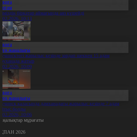
Оқиға
Қоғам
ліміздің бірқатар аймағында аяз күшейді
7.02.2026, 10:13
Оқиға
Күн жаңалығы
учинсктегі жарылыс кезінде зардап шеккен 15 адам
уруханада жатыр
7.02.2026, 10:09
Оқиға
Күн жаңалығы
учинск қаласында дәмханадағы жарылыс кезінде 7 адам
айтыс болды
7.02.2026, 10:06
аңалықтар мұрағаты
ҚПАН 2026