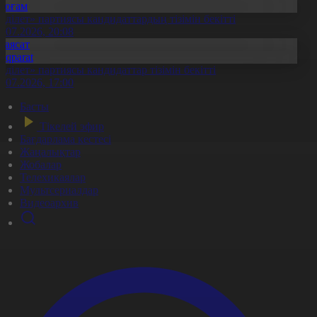
Қоғам
Әділет» партиясы кандидаттардың тізімін бекітті
0.07.2026, 20:08
Саясат
Aqparat
Әділет» партиясы кандидаттар тізімін бекітті
0.07.2026, 17:00
Басты
Тікелей эфир
Бағдарлама кестесі
Жаңалықтар
Жобалар
Телехикаялар
Мультсериалдар
Видеоархив