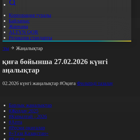
Корпорация туралы
Байланыс
Жарнама
ALTYN QOR
Редакция стандарты
асты
Жаңалықтар
қиға бойынша 27.02.2026 күнгі
жаңалықтар
7.02.2026 күнгі жаңалықтар
#Оқиға
Фильтрді тазалау
Барлық жаңалықтар
#Жолдау 2025
#Құрылтай - 2026
#Апта
#Ресми оқиғалар
#«Таза Қазақстан»
#Қоғам