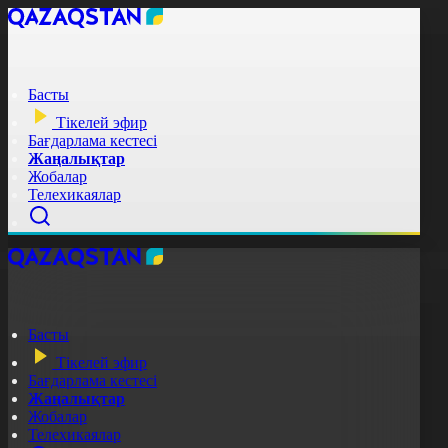
Басты
Тікелей эфир
Бағдарлама кестесі
Жаңалықтар
Жобалар
Телехикаялар
Басты
Тікелей эфир
Бағдарлама кестесі
Жаңалықтар
Жобалар
Телехикаялар