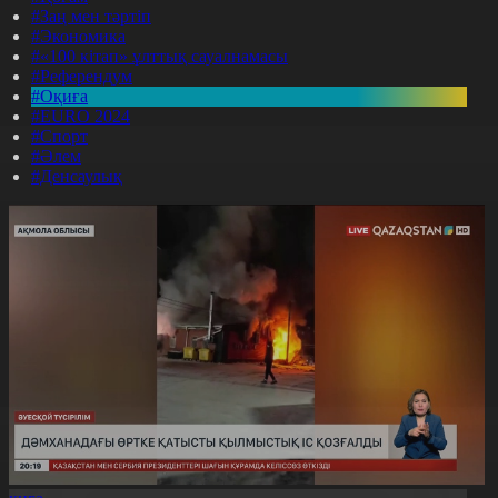
#Заң мен тәртіп
#Экономика
#«100 кітап» ұлттық сауалнамасы
#Референдум
#Оқиға
#EURO 2024
#Спорт
#Әлем
#Денсаулық